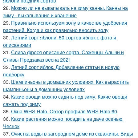
яблони поздних сортов
28.
Можно ли не выкапывать на зиму канны. Канны на
зиму - выкапывание и хранение
29.
Правильно используем золу в качестве удобрения
растений. Когда и как правильно вносить золу
30.
Летний сорт яблони. 50 сортов яблок с фото и
описаниями
31.
Слива фрося описание сорта. Саженцы Алычи и
Сливы Предзаказ весна 2021
32.
Летний сорт яблок. Добавление статьи в новую
подборку
33.
Шампиньоны в домашних условиях. Как вырастить
шампиньоны в домашних условиях
34.
Какие овощи можно садить под зиму. Какие овощи
сажать под зиму
35.
Окна WHS Halo. Обзор профиля WHS Halo 60
36.
Какие растения можно посадить на даче осенью.
Чеснок
37.
Очистка воды в загородном доме из скважины. Виды