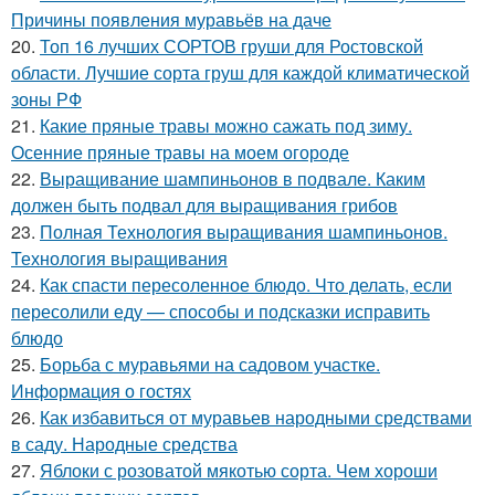
Причины появления муравьёв на даче
20.
Топ 16 лучших СОРТОВ груши для Ростовской
области. Лучшие сорта груш для каждой климатической
зоны РФ
21.
Какие пряные травы можно сажать под зиму.
Осенние пряные травы на моем огороде
22.
Выращивание шампиньонов в подвале. Каким
должен быть подвал для выращивания грибов
23.
Полная Технология выращивания шампиньонов.
Технология выращивания
24.
Как спасти пересоленное блюдо. Что делать, если
пересолили еду — способы и подсказки исправить
блюдо
25.
Борьба с муравьями на садовом участке.
Информация о гостях
26.
Как избавиться от муравьев народными средствами
в саду. Народные средства
27.
Яблоки с розоватой мякотью сорта. Чем хороши