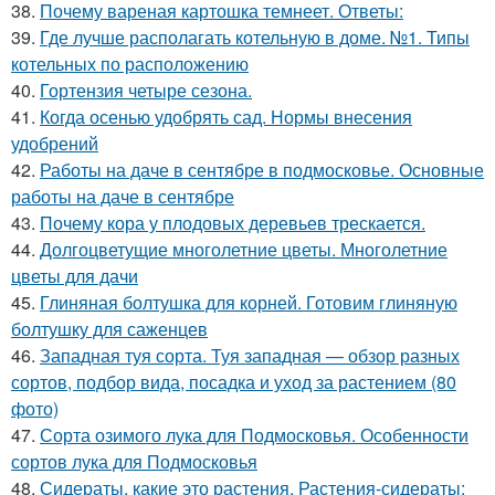
38.
Почему вареная картошка темнеет. Ответы:
39.
Где лучше располагать котельную в доме. №1. Типы
котельных по расположению
40.
Гортензия четыре сезона.
41.
Когда осенью удобрять сад. Нормы внесения
удобрений
42.
Работы на даче в сентябре в подмосковье. Основные
работы на даче в сентябре
43.
Почему кора у плодовых деревьев трескается.
44.
Долгоцветущие многолетние цветы. Многолетние
цветы для дачи
45.
Глиняная болтушка для корней. Готовим глиняную
болтушку для саженцев
46.
Западная туя сорта. Туя западная — обзор разных
сортов, подбор вида, посадка и уход за растением (80
фото)
47.
Сорта озимого лука для Подмосковья. Особенности
сортов лука для Подмосковья
48.
Сидераты, какие это растения. Растения-сидераты: