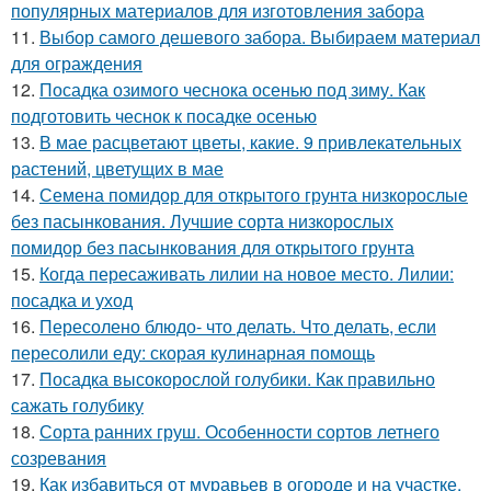
популярных материалов для изготовления забора
11.
Выбор самого дешевого забора. Выбираем материал
для ограждения
12.
Посадка озимого чеснока осенью под зиму. Как
подготовить чеснок к посадке осенью
13.
В мае расцветают цветы, какие. 9 привлекательных
растений, цветущих в мае
14.
Семена помидор для открытого грунта низкорослые
без пасынкования. Лучшие сорта низкорослых
помидор без пасынкования для открытого грунта
15.
Когда пересаживать лилии на новое место. Лилии:
посадка и уход
16.
Пересолено блюдо- что делать. Что делать, если
пересолили еду: скорая кулинарная помощь
17.
Посадка высокорослой голубики. Как правильно
сажать голубику
18.
Сорта ранних груш. Особенности сортов летнего
созревания
19.
Как избавиться от муравьев в огороде и на участке.