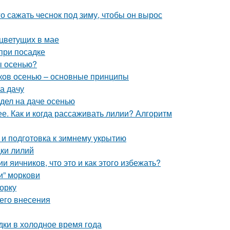
го сажать чеснок под зиму, чтобы он вырос
 цветущих в мае
при посадке
ы осенью?
иков осенью – основные принципы
на дачу
 дел на даче осенью
. Как и когда рассаживать лилии? Алгоритм
 и подготовка к зимнему укрытию
дки лилий
 яичников, что это и как этого избежать?
и” моркови
орку
его внесения
дки в холодное время года