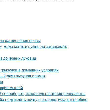
ля раскисления почвы
, когда сеять и нужно ли закапывать
з дочерних луковиц
 грызунов в домашних условиях
ый для грызунов аромат
ши
вающие мышей
ый севооборот, используя растения-репелленты
ба подкислить почву в огороде, и зачем вообще