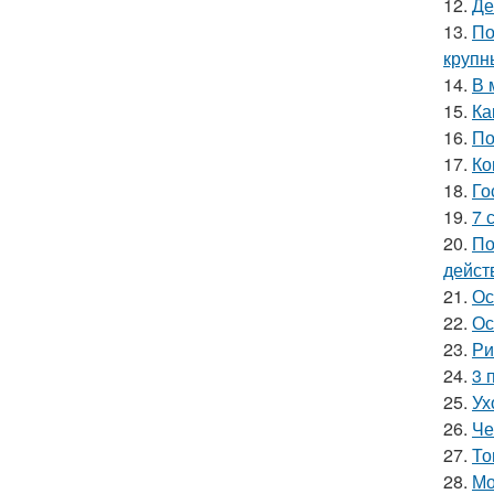
12.
Де
13.
По
крупн
14.
В 
15.
Ка
16.
По
17.
Ко
18.
Го
19.
7 
20.
По
дейст
21.
Ос
22.
Ос
23.
Ри
24.
3 
25.
Ух
26.
Че
27.
То
28.
Мо