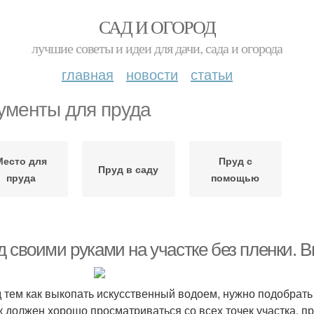
САД И ОГОРОД
лучшие советы и идеи для дачи, сада и огорода
главная
новости
статьи
ументы для пруда
Место для
Пруд с
Пруд в саду
пруда
помощью
д своими руками на участке без пленки. 
 тем как выкопать искусственный водоем, нужно подобрать
к должен хорошо просматриваться со всех точек участка, 