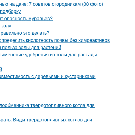
нью на даче: 7 советов огородникам (38 фото)
 подборку
оит опасность муравьев?
 золу
правильно это делать?
 определить кислотность почвы без химреактивов
и польза золы для растений
Применение удобрения из золы для рассады
й
вместимость с деревьями и кустарниками
лообменника твердотопливного котла для
брать. Виды твердотопливных котлов для