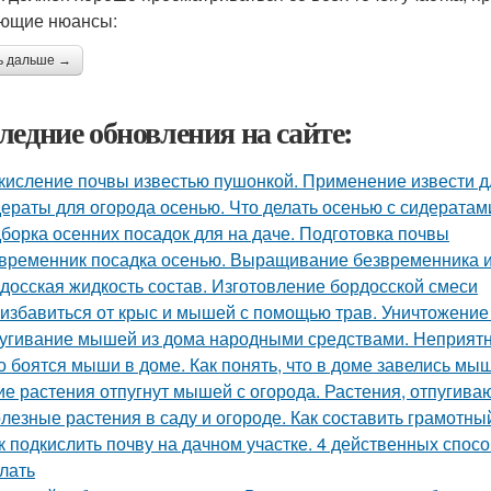
ющие нюансы:
ь дальше →
ледние обновления на сайте:
кисление почвы известью пушонкой. Применение извести д
ераты для огорода осенью. Что делать осенью с сидератами
борка осенних посадок для на даче. Подготовка почвы
временник посадка осенью. Выращивание безвременника и
досская жидкость состав. Изготовление бордосской смеси
 избавиться от крыс и мышей с помощью трав. Уничтожение
угивание мышей из дома народными средствами. Неприятн
о боятся мыши в доме. Как понять, что в доме завелись мы
ие растения отпугнут мышей с огорода. Растения, отпуги
лезные растения в саду и огороде. Как составить грамотн
к подкислить почву на дачном участке. 4 действенных спосо
елать