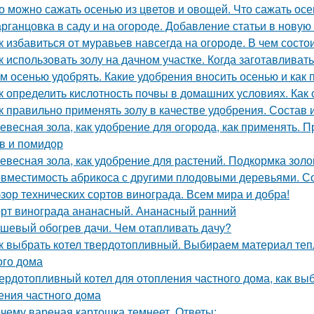
о можно сажать осенью из цветов и овощей. Что сажать осе
рганцовка в саду и на огороде. Добавление статьи в новую
к избавиться от муравьев навсегда на огороде. В чем сост
к использовать золу на дачном участке. Когда заготавливать
м осенью удобрять. Какие удобрения вносить осенью и как 
к определить кислотность почвы в домашних условиях. Как
к правильно применять золу в качестве удобрения. Состав 
евесная зола, как удобрение для огорода, как применять. 
в и помидор
евесная зола, как удобрение для растений. Подкормка золо
вместимость абрикоса с другими плодовыми деревьями. Со
зор технических сортов винограда. Всем мира и добра!
рт винограда ананасный. Ананасный ранний
шевый обогрев дачи. Чем отапливать дачу?
к выбрать котел твердотопливный. Выбираем материал теп
ого дома
ердотопливный котел для отопления частного дома, как вы
ения частного дома
чему вареная картошка темнеет. Ответы: