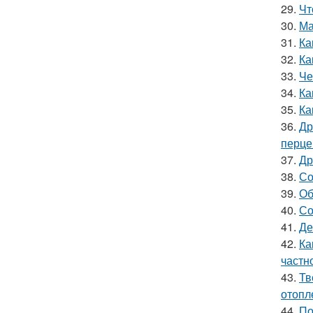
29.
Чт
30.
Ма
31.
Ка
32.
Ка
33.
Че
34.
Ка
35.
Ка
36.
Др
перце
37.
Др
38.
Со
39.
Об
40.
Со
41.
Де
42.
Ка
частн
43.
Тв
отопл
44.
По