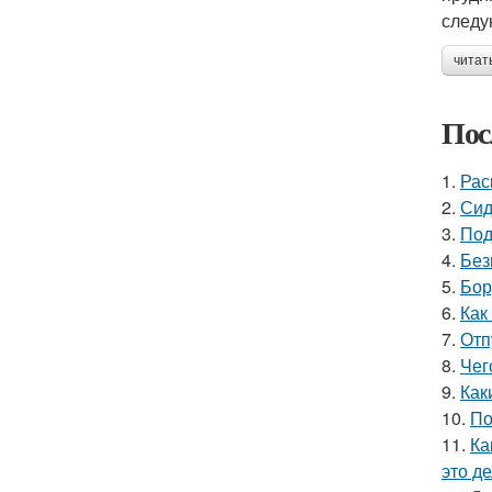
следу
читат
Пос
1.
Рас
2.
Сид
3.
Под
4.
Без
5.
Бор
6.
Как
7.
Отп
8.
Чег
9.
Как
10.
По
11.
Ка
это д