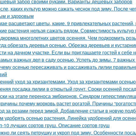
шевый забор своими руками. Варианты дешевых заборов
сле, каких культур можно сажать чеснок под зиму. После че
ым и здоровым
мае расцветают цветы, какие. 9 привлекательных растений,
кие растения нельзя сажать рядом. Совместимость культур 
дкормка многолетних цветов осенняя. Чем подкормить роз
гда обрезать деревья осенью. Обрезка деревьев и кустарн
сти на дачном участке. Если вы приглашаете гостей к себе 
самых важных дел в саду осенью. Успеть до зимы. 7 важных
чему осенью пересаживать и рассаживать лилии правильнее
вий
енний уход за хризантемами. Уход за хризантемами осенью
еняя посадка лилии в открытый грунт. Сроки осенней поса
ски на этапе переноса эмбрионов. Синдром гиперстимуляции
причины почему морковь растет рогатой. Причины “рогатост
од за розами перед зимой. Добавление статьи в новую подб
м удобрять осенью растения. Линейка удобрений для осенн
п-10 лучших сортов груш. Описание сортов груш
жно ли сеять петрушку и укроп под зиму. Особенности поса