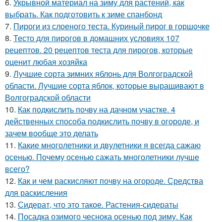
6.
Укрывной материал на зиму для растений, как
выбрать. Как подготовить к зиме спанбонд
7.
Пироги из слоеного теста. Куриный пирог в горшочке
8.
Тесто для пирогов в домашних условиях 107
рецептов. 20 рецептов теста для пирогов, которые
оценит любая хозяйка
9.
Лучшие сорта зимних яблонь для Волгоградской
области. Лучшие сорта яблок, которые выращивают в
Волгоградской области
10.
Как подкислить почву на дачном участке. 4
действенных способа подкислить почву в огороде, и
зачем вообще это делать
11.
Какие многолетники и двулетники я всегда сажаю
осенью. Почему осенью сажать многолетники лучше
всего?
12.
Как и чем раскисляют почву на огороде. Средства
для раскисления
13.
Сидерат, что это такое. Растения-сидераты
14.
Посадка озимого чеснока осенью под зиму. Как