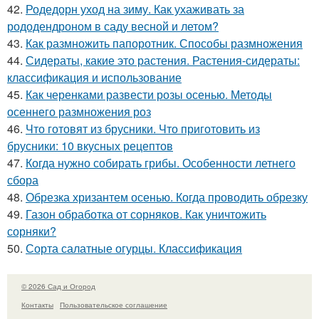
42.
Родедорн уход на зиму. Как ухаживать за
рододендроном в саду весной и летом?
43.
Как размножить папоротник. Способы размножения
44.
Сидераты, какие это растения. Растения-сидераты:
классификация и использование
45.
Как черенками развести розы осенью. Методы
осеннего размножения роз
46.
Что готовят из брусники. Что приготовить из
брусники: 10 вкусных рецептов
47.
Когда нужно собирать грибы. Особенности летнего
сбора
48.
Обрезка хризантем осенью. Когда проводить обрезку
49.
Газон обработка от сорняков. Как уничтожить
сорняки?
50.
Сорта салатные огурцы. Классификация
© 2026 Сад и Огород
Контакты
Пользовательское соглашение