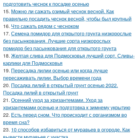
подготовить чеснок к посадке осенью
15.
Можно ли сажать озимый чеснок весной. Как
правильно посадить чеснок весной, чтобы был крупный
16.
Что сажать рядом с чесноком
17.
Семена помидор для открытого грунта низкорослые
без пасынкования. Лучшие сорта низкорослых
помидор без пасынкования для открытого грунта
18.
Желтая слива для Подмосковья лучший сорт. Сливы-
карлики для Подмосковья
19.
Пересадка лилии осенью или когда лучше
пересаживать лилии. Выбор времени года
20.
Посадка лилий в открытый грунт осенью 2022.
Посадка лилий в открытый грунт
21.
Осенний уход за хризантемами. Уход за
хризантемами осенью и подготовка к зимнему укрытию
22.
Есть перед сном. Что происходит с организмом во
время сна?
23.
10 способов избавиться от муравьев в огороде. Как
вывести муравьев с участка