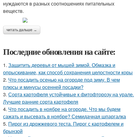
нуждаются в разных соотношениях питательных
веществ.
читать дальше →
Последние обновления на сайте:
1.
Защитить деревья от мышей зимой. Обмазка и
опрыскивание, как способ сохранения целостности коры
2.
Что посадить осенью на огороде под зиму. В чем
плюсы и минусы осенней посадки?
3.
Сорта картофеля устойчивые к фитофторозу на урале.
Лучшие ранние сорта картофеля
4.
Что посадить в ноябре на огороде. Что мы будем
сажать и высевать в ноябре? Семидачная шпаргалка
5.
Пирог из дрожжевого теста. Пирог с картофелем и
брынзой