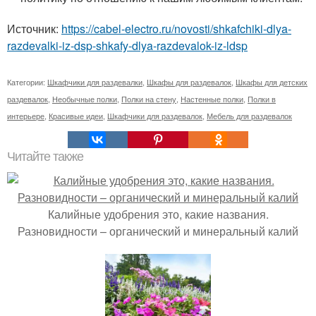
Источник:
https://cabel-electro.ru/novosti/shkafchiki-dlya-
razdevalki-iz-dsp-shkafy-dlya-razdevalok-iz-ldsp
Категории:
Шкафчики для раздевалки
,
Шкафы для раздевалок
,
Шкафы для детских
раздевалок
,
Необычные полки
,
Полки на стену
,
Настенные полки
,
Полки в
интерьере
,
Красивые идеи
,
Шкафчики для раздевалок
,
Мебель для раздевалок
Читайте также
Калийные удобрения это, какие названия.
Разновидности – органический и минеральный калий