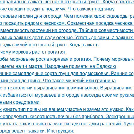
к правильно сажать чеснок в открытый грунт.. Когда сажать
кие овощи посадить под зиму. Что сажают под зиму
сновые иголки для огорода. Чем полезна хвоя: садоводы 
о посадить рядом с чесноком. Совместная посадка чеснока 
вместимость растений на огороде. Таблица совместимости
самых важных дел в саду осенью. Успеть до зимы. 7 важных
садка лилий в открытый грунт. Когда сажать
чему морковь растет рогатая
обы морковь не росла корявая и рогатая. Почему морковь
иметы на 14 марта. Народные приметы на Евдокию
чшие самоплодные сорта груш для подмосковья. Ранние со
 мицелия до гриба. Что такое мицелий или грибница
е о технологии выращивания шампиньонов. Выращивание
к избавиться от муравьев в огороде навсегда своими рукам
ными средствами
к узнать тип почвы на вашем участке и зачем это нужно. Ка
к определить кислотность почвы без приборов. Электронн
к узнать, какая почва на участке для посадки растений. Лу
ород рецепт закатки. Инструкция: