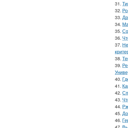
31.
Ти
32.
Ро
33.
Др
34.
Ма
35.
Со
36.
Чт
37.
Не
крите
38.
Те
39.
Ре
Униве
40.
Гд
41.
Ка
42.
Сп
43.
Чт
44.
Рж
45.
До
46.
Ге
47.
Вы