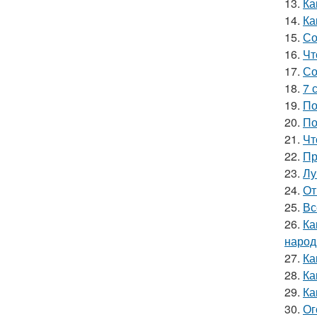
13.
Ка
14.
Ка
15.
Со
16.
Чт
17.
Со
18.
7 
19.
По
20.
По
21.
Чт
22.
Пр
23.
Лу
24.
От
25.
Вс
26.
Ка
народ
27.
Ка
28.
Ка
29.
Ка
30.
Ог