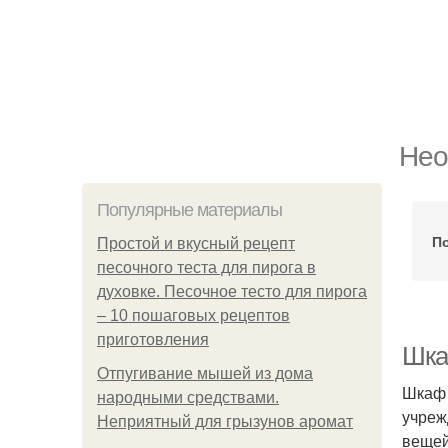
Нео
Популярные материалы
По
Простой и вкусный рецепт
песочного теста для пирога в
духовке. Песочное тесто для пирога
– 10 пошаговых рецептов
приготовления
Шка
Отпугивание мышей из дома
Шкаф 
народными средствами.
учреж
Неприятный для грызунов аромат
вещей