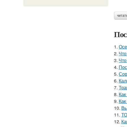
читат
Пос
1.
Осе
2.
Что
3.
Что
4.
Пос
5.
Сор
6.
Кал
7.
Тра
8.
Как
9.
Как
10.
Вы
11.
ТО
12.
Ка