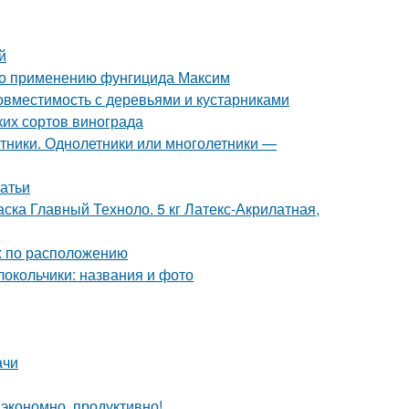
й
 по применению фунгицида Максим
вместимость с деревьями и кустарниками
ких сортов винограда
тники. Однолетники или многолетники —
татьи
ска Главный Техноло. 5 кг Латекс-Акрилатная,
ых по расположению
олокольчики: названия и фото
ачи
экономно, продуктивно!