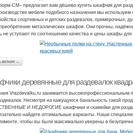
орм-СМ» предлагает вам дёшево купить шкафчик для разд
роизводстве мебели подобного назначения мы используем
ройства спортивных и детских раздевалок, примерочных,
 приобретение металлических шкафов. Они прочны, надёжн
ь не уступают по соотношению качества и цены шкафы для 
ь дальше →
фчики деревянные для раздевалок квадр
ния Vrazdevalku.ru занимается высокопрофессиональным 
аздевалок. Несмотря на кажущуюся банальность такой проду
ТВЕННЫЕ И НЕДОРОГИЕ шкафчики и скамейки для раздева
язательно найдете оптимальные варианты. Наши специали
тименте, чтобы вы были максимально уверены в безупречно