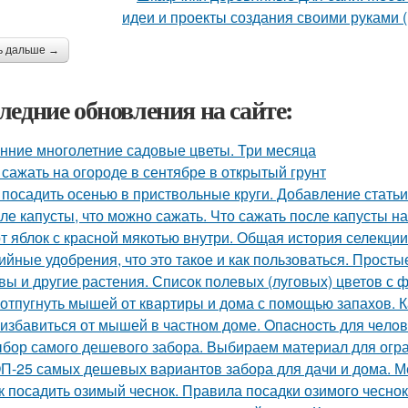
ь дальше →
ледние обновления на сайте:
нние многолетние садовые цветы. Три месяца
 сажать на огороде в сентябре в открытый грунт
 посадить осенью в приствольные круги. Добавление статьи
ле капусты, что можно сажать. Что сажать после капусты н
т яблок с красной мякотью внутри. Общая история селекци
ийные удобрения, что это такое и как пользоваться. Прост
вы и другие растения. Список полевых (луговых) цветов с 
 отпугнуть мышей от квартиры и дома с помощью запахов. 
 избавиться от мышей в частном доме. Oпacнocть для чeлo
бор самого дешевого забора. Выбираем материал для огр
П-25 самых дешевых вариантов забора для дачи и дома. М
к посадить озимый чеснок. Правила посадки озимого чесно