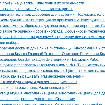
п почвы на участке. Типы почв и их особенности
зы на подоконнике. Куда поставить цветок
евесная зола, как удобрение для растений. Подкормка золо
ксим дачник 2 мл инструкция по применению. Инструкция
вместимость абрикоса с другими плодовыми деревьями. Со
о такое технический сорт винограда. Особенности техничес
прихотливые цветы для клумбы цветущие все лето многоле
рии выбора
ррасная доска из дпк или из лиственницы. Информация и с
зиновая Краска Главный Технолог. Описание Резиновая Кра
рсальная, без Запаха для Внутренних и Наружных Работ
е лучше располагать котельную в доме. №1. Типы котельн
к называется цветок, как колокольчик. Цветы, похожие на к
аржа, как выращивать. Размножение семенами
о такое фунгициды и для чего их применяют
авчина на растениях. Ржавчинные грибы
лгоцветущие многолетние цветы. Многолетние цветы для д
рань и пеларгония одно и тоже. Сравнение
ращивание в мешках овощей. Растения в мешках - удобно, 