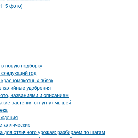
 в новую подборку
а следующий год
и красномякотных яблок
ые калийные удобрения
фото, названиями и описанием
Какие растения отпугнут мышей
вeкa
аждения
еталлические
ка для отличного урожая: разбираем по шагам