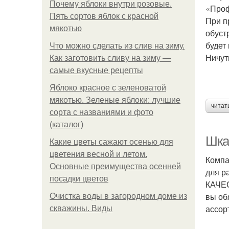
Почему яблоки внутри розовые.
«Проф
Пять сортов яблок с красной
При п
мякотью
обуст
будет
Что можно сделать из слив на зиму.
Ничут
Как заготовить сливу на зиму —
самые вкусные рецепты
Яблоко красное с зеленоватой
мякотью. Зеленые яблоки: лучшие
читат
сорта с названиями и фото
(каталог)
Шка
Какие цветы сажают осенью для
цветения весной и летом.
Компа
Основные преимущества осенней
для р
посадки цветов
КАЧЕС
вы об
Очистка воды в загородном доме из
ассор
скважины. Виды