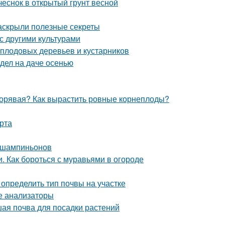
 чеснок в открытый грунт весной
раскрыли полезные секреты
с другими культурами
 плодовых деревьев и кустарников
 дел на даче осенью
 корявая? Как вырастить ровные корнеплоды?
рта
 шампиньонов
и. Как бороться с муравьями в огороде
к определить тип почвы на участке
ые анализаторы
чшая почва для посадки растений