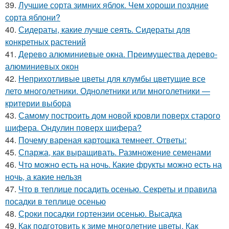
39.
Лучшие сорта зимних яблок. Чем хороши поздние
сорта яблони?
40.
Сидераты, какие лучше сеять. Сидераты для
конкретных растений
41.
Дерево алюминиевые окна. Преимущества дерево-
алюминиевых окон
42.
Неприхотливые цветы для клумбы цветущие все
лето многолетники. Однолетники или многолетники —
критерии выбора
43.
Самому построить дом новой кровли поверх старого
шифера. Ондулин поверх шифера?
44.
Почему вареная картошка темнеет. Ответы:
45.
Спаржа, как выращивать. Размножение семенами
46.
Что можно есть на ночь. Какие фрукты можно есть на
ночь, а какие нельзя
47.
Что в теплице посадить осенью. Секреты и правила
посадки в теплице осенью
48.
Сроки посадки гортензии осенью. Высадка
49.
Как подготовить к зиме многолетние цветы. Как