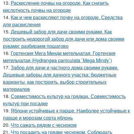
13.
Раскисление почвы на огороде. Как снизить
кислотность почвы на огороде
14.
Как и чем раскисляют почву на огороде. Средства
для раскисления
15.
Дешевый забор для дачи своими руками. Как
построить недорогой забор для дачи или дома своими
руками: разбираем пошагово
16.
Гортензия Мега Минди метельчатая. Гортензия
метельчатая (Hydrangea paniculata `Mega Mindy`)
17.
Забор для дачи и частного дома своими руками.
Дешевые заборы для дачного участка: бюджетные
варианты, как построить, выбор строительных
материалов
18.
Совместимость культур на грядках. Совместимость
культур при посадке
19.
Яблони устойчивые к парше. Наиболее устойчивые к
парше и морозам сорта яблонь
20.
Что сажать рядом с чесноком
21.
Что посадить на грядке чесноком. Соблюдать