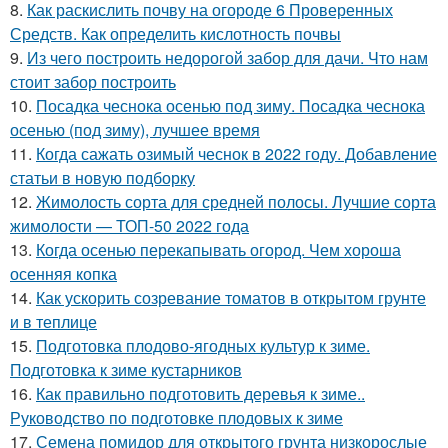
8.
Как раскислить почву на огороде 6 Проверенных
Средств. Как определить кислотность почвы
9.
Из чего построить недорогой забор для дачи. Что нам
стоит забор построить
10.
Посадка чеснока осенью под зиму. Посадка чеснока
осенью (под зиму), лучшее время
11.
Когда сажать озимый чеснок в 2022 году. Добавление
статьи в новую подборку
12.
Жимолость сорта для средней полосы. Лучшие сорта
жимолости — ТОП-50 2022 года
13.
Когда осенью перекапывать огород. Чем хороша
осенняя копка
14.
Как ускорить созревание томатов в открытом грунте
и в теплице
15.
Подготовка плодово-ягодных культур к зиме.
Подготовка к зиме кустарников
16.
Как правильно подготовить деревья к зиме..
Руководство по подготовке плодовых к зиме
17.
Семена помидор для открытого грунта низкорослые