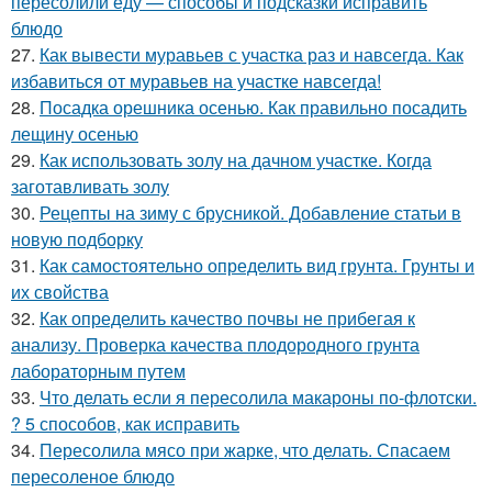
пересолили еду — способы и подсказки исправить
блюдо
27.
Как вывести муравьев с участка раз и навсегда. Как
избавиться от муравьев на участке навсегда!
28.
Посадка орешника осенью. Как правильно посадить
лещину осенью
29.
Как использовать золу на дачном участке. Когда
заготавливать золу
30.
Рецепты на зиму с брусникой. Добавление статьи в
новую подборку
31.
Как самостоятельно определить вид грунта. Грунты и
их свойства
32.
Как определить качество почвы не прибегая к
анализу. Проверка качества плодородного грунта
лабораторным путем
33.
Что делать если я пересолила макароны по-флотски.
? 5 способов, как исправить
34.
Пересолила мясо при жарке, что делать. Спасаем
пересоленое блюдо