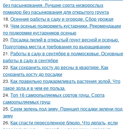
без пасынкования. Лучшие сорта низкорослых
помидор без пасынкования для открытого грунта
18.
Осенние работы в саду и огороде. Сбор урожая
19.
Чем осенью подкормить кустарники. Рекомендации
по подкормке кустарников осенью
20.
Посадка лилий в открытый грунт весной и осенью.
Подготовка места и требования по выращиванию
21.
Работы в саду в сентябре в подмосковье. Основные
работы в саду в сентябре
22.
Как сохранить хосту до весны в квартире. Как
сохранить хосту до посадки
23.
Как правильно подкармливать растения золой. Что
такое зола и в чем ее польза
24.
Топ 16 самоопыляемых сортов груш. Сорта
самоопыляемых груш
25.
Сеем зелень под зиму. Принцип посадки зелени под
зиму
26.
Как спасти пересоленное блюдо. Что делать, если