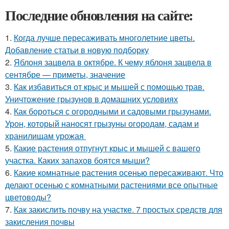
Последние обновления на сайте:
1.
Когда лучше пересаживать многолетние цветы.
Добавление статьи в новую подборку
2.
Яблоня зацвела в октябре. К чему яблоня зацвела в
сентябре — приметы, значение
3.
Как избавиться от крыс и мышей с помощью трав.
Уничтожение грызунов в домашних условиях
4.
Как бороться с огородными и садовыми грызунами.
Урон, который наносят грызуны огородам, садам и
хранилищам урожая
5.
Какие растения отпугнут крыс и мышей с вашего
участка. Каких запахов боятся мыши?
6.
Какие комнатные растения осенью пересаживают. Что
делают осенью с комнатными растениями все опытные
цветоводы?
7.
Как закислить почву на участке. 7 простых средств для
закисления почвы