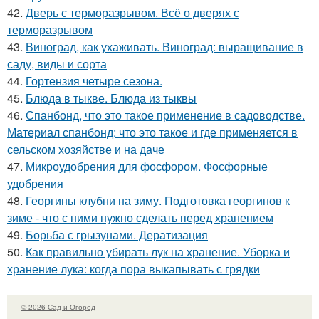
42.
Дверь с терморазрывом. Всё о дверях с
терморазрывом
43.
Виноград, как ухаживать. Виноград: выращивание в
саду, виды и сорта
44.
Гортензия четыре сезона.
45.
Блюда в тыкве. Блюда из тыквы
46.
Спанбонд, что это такое применение в садоводстве.
Материал спанбонд: что это такое и где применяется в
сельском хозяйстве и на даче
47.
Микроудобрения для фосфором. Фосфорные
удобрения
48.
Георгины клубни на зиму. Подготовка георгинов к
зиме - что с ними нужно сделать перед хранением
49.
Борьба с грызунами. Дератизация
50.
Как правильно убирать лук на хранение. Уборка и
хранение лука: когда пора выкапывать с грядки
© 2026 Сад и Огород