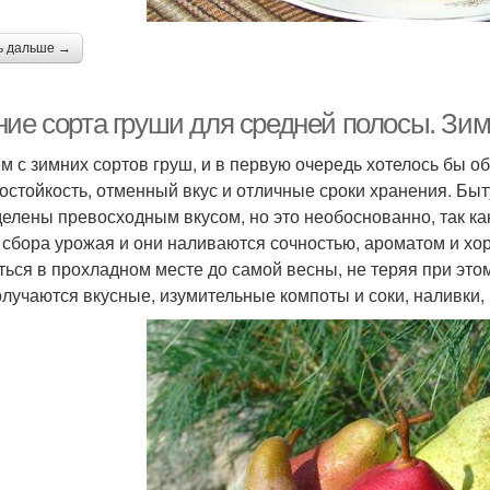
ь дальше →
ние сорта груши для средней полосы. Зим
м с зимних сортов груш, и в первую очередь хотелось бы о
остойкость, отменный вкус и отличные сроки хранения. Быт
делены превосходным вкусом, но это необоснованно, так к
 сбора урожая и они наливаются сочностью, ароматом и х
ться в прохладном месте до самой весны, не теряя при это
олучаются вкусные, изумительные компоты и соки, наливки,