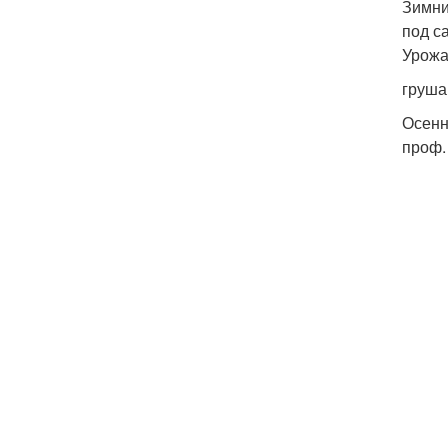
Зимни
под с
Урожа
груша
Осенн
проф.