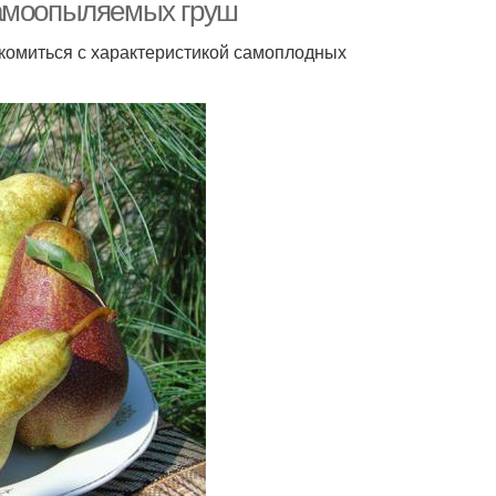
самоопыляемых груш
комиться с характеристикой самоплодных
Груши для
Груши по алфавиту
снодарского края
жовская груша
Груши в украине