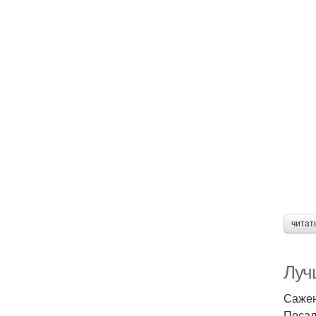
читат
Луч
Сажен
Посад