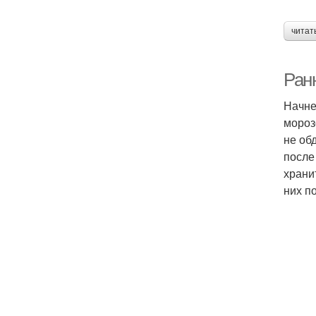
читат
Ран
Начне
мороз
не об
после
храни
них п