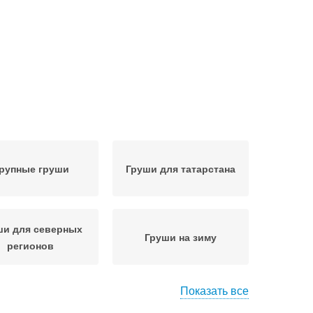
рупные груши
Груши для татарстана
ши для северных
Груши на зиму
регионов
Показать все
сенние груши
Груши для урала