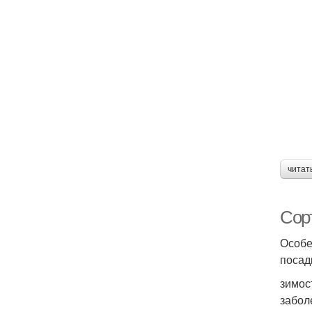
читат
Сорт
Особе
посад
зимос
забол