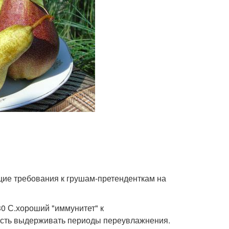
ие требования к грушам-претенденткам на
30 С.хороший "иммунитет" к
ость выдерживать периоды переувлажнения.