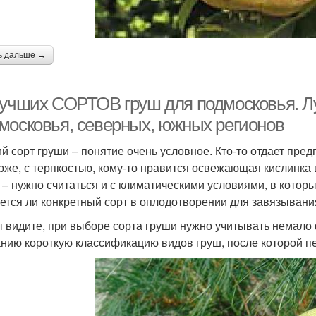
ь дальше →
лучших СОРТОВ груш для подмосковья. Лу
московья, северных, южных регионов
й сорт груши – понятие очень условное. Кто-то отдает пред
рже, с терпкостью, кому-то нравится освежающая кислинка в
 – нужно считаться и с климатическими условиями, в которых
ется ли конкретный сорт в оплодотворении для завязывани
ы видите, при выборе сорта груши нужно учитывать немал
нию короткую классификацию видов груш, после которой пе