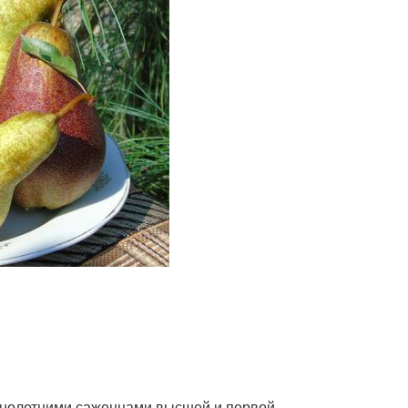
днолетними саженцами высшей и первой