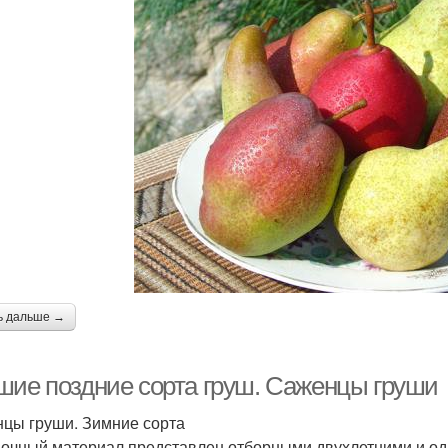
ь дальше →
шие поздние сорта груш. Саженцы груши
цы груши. Зимние сорта
очный материал представлен отборными двухлетними и о