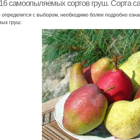
подвое
 16 самоопыляемых сортов груш. Сорта 
 определится с выбором, необходимо более подробно озна
вых груш:
уши для ростовской
Груши для юга
области
кра
Раннелетние груши
Летние груши
Чи