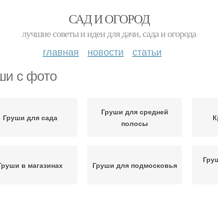
САД И ОГОРОД
лучшие советы и идеи для дачи, сада и огорода
главная
новости
статьи
ши с фото
Груши для средней
Груши для сада
К
полосы
Гру
Груши в магазинах
Груши для подмосковья
Груши на карликовом
Карликовая груша
О