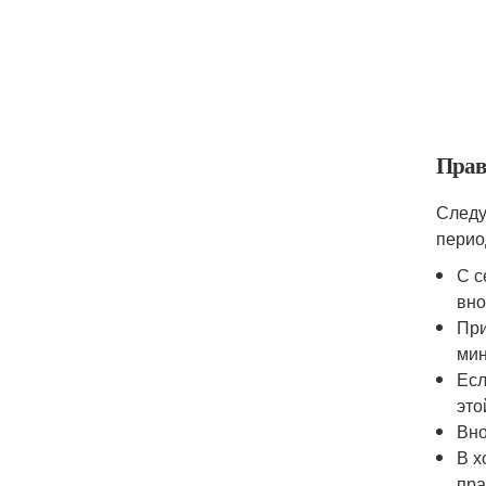
Прав
Следу
перио
С с
вно
При
мин
Есл
это
Вно
В х
пра