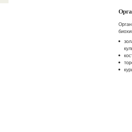
Орга
Орган
биохи
зол
кул
кос
тор
кур