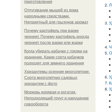
приготовления
Л
Отпугивание мышей из дома
народными средствами.
Неприятный для грызунов аромат
У
Почему картофель при варке
чернеет. Почему картофель иногда
чернеет после варки или жарки
Ч
Когда убирать кабачки с грядки на
О
хранение. Какие сорта кабачков
подходят для зимнего хранения
Хризантемы осенние многолетние.
У
Сорта многолетних садовых
К
хризантем с фото
У
Морковь корявая и рогатая.
Неподходящий грунт и нарушение
севооборота