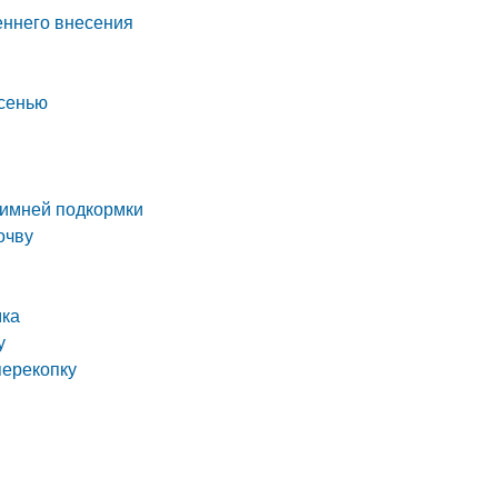
еннего внесения
осенью
зимней подкормки
очву
мка
у
перекопку