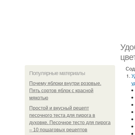
Удо
цве
Сод
Популярные материалы
У
у
Почему яблоки внутри розовые.
Пять сортов яблок с красной
мякотью
Простой и вкусный рецепт
песочного теста для пирога в
духовке. Песочное тесто для пирога
– 10 пошаговых рецептов