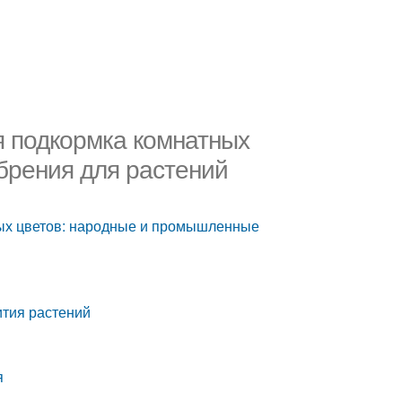
я подкормка комнатных
брения для растений
ных цветов: народные и промышленные
тия растений
я