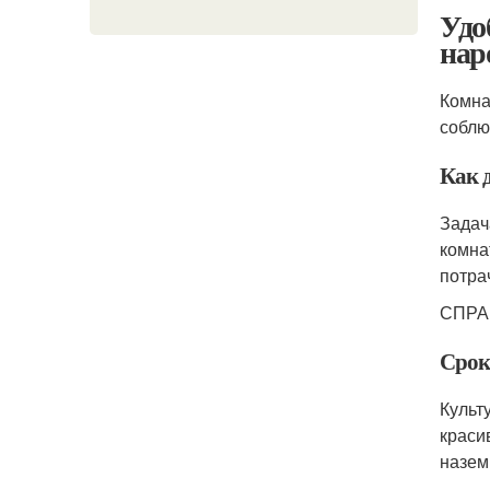
Удо
нар
Комна
соблю
Как 
Задач
комна
потра
СПРАВ
Срок
Культ
краси
назем