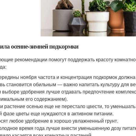
ила осенне-зимней подкормки
ющие рекомендации помогут поддержать красоту комнатног
да:
ередины ноября частота и концентрация подкормок должна 
вь становится обильным — важно напитать культуру для в
 выборе удобрения лучше отдавать предпочтение комплексн
имальным его содержанием).
и растение осенью еще не перестало цвести, то уменьшать 
й фазе цветы еще нуждаются в активном питании.
сят любое удобрение в хорошо увлажненный грунт.
олодное время года лучше внести уменьшенную дозу питат
вило касается всех комнатных растений.