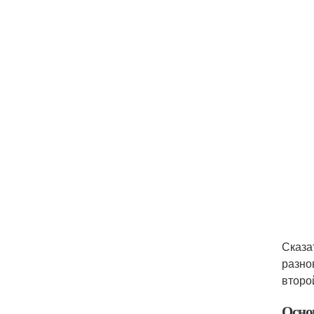
Сказа
разно
второ
Осно