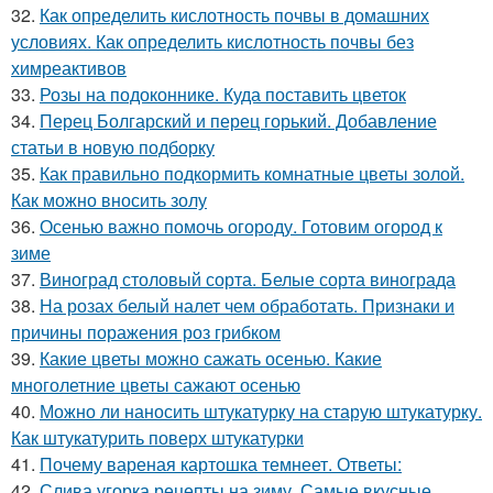
32.
Как определить кислотность почвы в домашних
условиях. Как определить кислотность почвы без
химреактивов
33.
Розы на подоконнике. Куда поставить цветок
34.
Перец Болгарский и перец горький. Добавление
статьи в новую подборку
35.
Как правильно подкормить комнатные цветы золой.
Как можно вносить золу
36.
Осенью важно помочь огороду. Готовим огород к
зиме
37.
Виноград столовый сорта. Белые сорта винограда
38.
На розах белый налет чем обработать. Признаки и
причины поражения роз грибком
39.
Какие цветы можно сажать осенью. Какие
многолетние цветы сажают осенью
40.
Можно ли наносить штукатурку на старую штукатурку.
Как штукатурить поверх штукатурки
41.
Почему вареная картошка темнеет. Ответы:
42.
Слива угорка рецепты на зиму. Самые вкусные