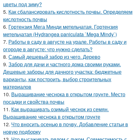
цветы под зиму?
5.
Как сбалансировать кислотность почвы. Определяем
кислотность почвы
6.
Гортензия Мега Минди метельчатая. Гортензия
метельчатая (Hydrangea paniculata `Mega Mindy`)
7.
Работы в саду в августе на урале. Работы в саду и
огороде в августе: что нужно сделать?
8.
Самый дешевый забор из чего. Дерево
9.
Забор для дачи и частного дома своими руками.
Дешевые заборы для дачного участка: бюджетные
варианты, как построить, выбор строительных
материалов
10.
Выращивание чеснока в открытом грунте. Место
посадки и свойства почвы
11.
Как выращивать озимый чеснок из семян.
Выращивание чеснока в открытом грунте
12.
Что вносить осенью в почву. Добавление статьи в
новую подборку
13.
Что высаживать рядом с луком. Совместимость с