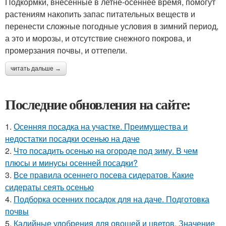
Подкормки, внесенные в летне-осеннее время, помогут
растениям накопить запас питательных веществ и
перенести сложные погодные условия в зимний период,
а это и морозы, и отсутствие снежного покрова, и
промерзания почвы, и оттепели.
читать дальше →
Последние обновления на сайте:
1.
Осенняя посадка на участке. Преимущества и
недостатки посадки осенью на даче
2.
Что посадить осенью на огороде под зиму. В чем
плюсы и минусы осенней посадки?
3.
Все правила осеннего посева сидератов. Какие
сидераты сеять осенью
4.
Подборка осенних посадок для на даче. Подготовка
почвы
5.
Калийные удобрения для овощей и цветов. Значение