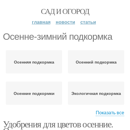
САД И ОГОРОД
главная
новости
статьи
Осенне-зимний подкормка
Осенняя подкормка
Осенний подкормка
Осенние подкормки
Экологичная подкормка
Показать все
Удобрения для цветов осенние.
Подкормки для
Подкормка для цветов
комнатных растений