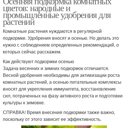
Осенняя подкормка комнатных
цветов: народные и
промышленные удобрения для
растений
Удобрения для
Гуща для подкормки
подкормки
Комнатные растения нуждаются в регулярной
подкормке. Удобрения вносят и осенью. Но делать это
нужно с соблюдением определенных рекомендаций, о
которых сейчас расскажем.
Подкормки для цветов
Как действуют подкормки осенью
Задача весенних и зимних подкормок отличается.
Весной удобрения необходимы для активизации роста
комнатных растений, а осенью питательные комплексы
вносят для укрепления иммунитета, восстановление
сил, потраченных на фазу активного роста и подготовки
культуры к зимовке.
СПРАВКА! Время внесения подкормки также важно,
поскольку от этого зависит ее эффективность.