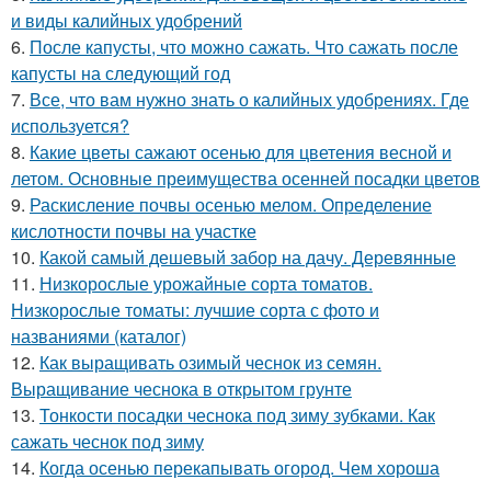
и виды калийных удобрений
6.
После капусты, что можно сажать. Что сажать после
капусты на следующий год
7.
Все, что вам нужно знать о калийных удобрениях. Где
используется?
8.
Какие цветы сажают осенью для цветения весной и
летом. Основные преимущества осенней посадки цветов
9.
Раскисление почвы осенью мелом. Определение
кислотности почвы на участке
10.
Какой самый дешевый забор на дачу. Деревянные
11.
Низкорослые урожайные сорта томатов.
Низкорослые томаты: лучшие сорта с фото и
названиями (каталог)
12.
Как выращивать озимый чеснок из семян.
Выращивание чеснока в открытом грунте
13.
Тонкости посадки чеснока под зиму зубками. Как
сажать чеснок под зиму
14.
Когда осенью перекапывать огород. Чем хороша