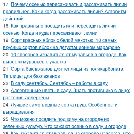
17.
Почему осенью пересаживать и рассаживать лилии
правильнее. Как и когда рассаживать лилии? Алгоритм
действий
18.
Как правильно посадить или пересадить лилии
осенью. Когда и куда пересаживают лилии
19.
Сорт красных яблок с белой мякотью. 10 самых
вкусных сортов яблок на дегустационном марафоне
20.
10 способов избавиться от муравьев в огороде. Как
вывести муравьев с участка
21.
Сорта баклажанов для теплицы из поликарбоната.
Теплицы для баклажанов
22.
В саду сентябрь. Сентябрь – работы в саду
23.
Аллергенные цветы в саду. Знать противника в лицо:
растения-аллергены
24.
Лучшие самоплодные сорта груш. Особенности
выращивания
25.
Что можно посадить под зиму на огороде из
зеленных культур. Что сажают осенью в саду и огороде
26.
Как избавиться от муравьев на огороде навсегда. Что