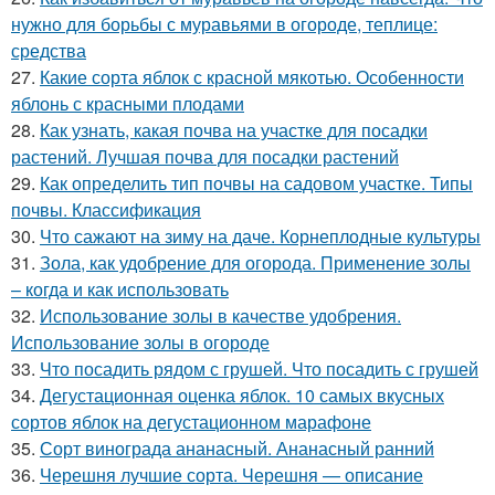
нужно для борьбы с муравьями в огороде, теплице:
средства
27.
Какие сорта яблок с красной мякотью. Особенности
яблонь с красными плодами
28.
Как узнать, какая почва на участке для посадки
растений. Лучшая почва для посадки растений
29.
Как определить тип почвы на садовом участке. Типы
почвы. Классификация
30.
Что сажают на зиму на даче. Корнеплодные культуры
31.
Зола, как удобрение для огорода. Применение золы
– когда и как использовать
32.
Использование золы в качестве удобрения.
Использование золы в огороде
33.
Что посадить рядом с грушей. Что посадить с грушей
34.
Дегустационная оценка яблок. 10 самых вкусных
сортов яблок на дегустационном марафоне
35.
Сорт винограда ананасный. Ананасный ранний
36.
Черешня лучшие сорта. Черешня — описание