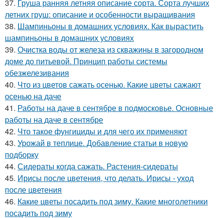
37.
Груша ранняя летняя описание сорта. Сорта лучших
летних груш: описание и особенности выращивания
38.
Шампиньоны в домашних условиях. Как вырастить
шампиньоны в домашних условиях
39.
Очистка воды от железа из скважины в загородном
доме до питьевой. Принцип работы системы
обезжелезивания
40.
Что из цветов сажать осенью. Какие цветы сажают
осенью на даче
41.
Работы на даче в сентябре в подмосковье. Основные
работы на даче в сентябре
42.
Что такое фунгициды и для чего их применяют
43.
Урожай в теплице. Добавление статьи в новую
подборку
44.
Сидераты когда сажать. Растения-сидераты
45.
Ирисы после цветения, что делать. Ирисы - уход
после цветения
46.
Какие цветы посадить под зиму. Какие многолетники
посадить под зиму