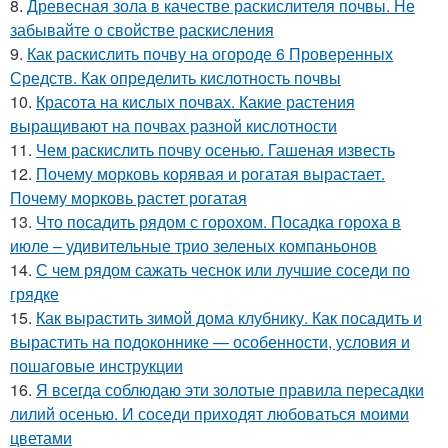
8.
Древесная зола в качестве раскислителя почвы. Не
забывайте о свойстве раскисления
9.
Как раскислить почву на огороде 6 Проверенных
Средств. Как определить кислотность почвы
10.
Красота на кислых почвах. Какие растения
выращивают на почвах разной кислотности
11.
Чем раскислить почву осенью. Гашеная известь
12.
Почему морковь корявая и рогатая вырастает.
Почему морковь растет рогатая
13.
Что посадить рядом с горохом. Посадка гороха в
июле – удивительные трио зеленых компаньонов
14.
С чем рядом сажать чеснок или лучшие соседи по
грядке
15.
Как вырастить зимой дома клубнику. Как посадить и
вырастить на подоконнике — особенности, условия и
пошаговые инструкции
16.
Я всегда соблюдаю эти золотые правила пересадки
лилий осенью. И соседи приходят любоваться моими
цветами