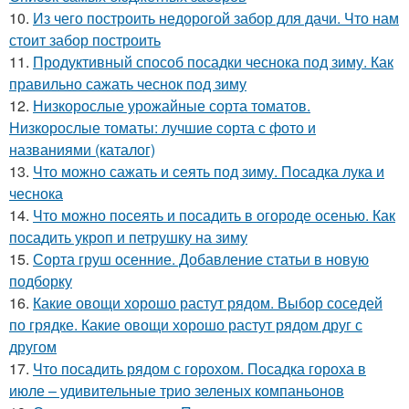
10.
Из чего построить недорогой забор для дачи. Что нам
стоит забор построить
11.
Продуктивный способ посадки чеснока под зиму. Как
правильно сажать чеснок под зиму
12.
Низкорослые урожайные сорта томатов.
Низкорослые томаты: лучшие сорта с фото и
названиями (каталог)
13.
Что можно сажать и сеять под зиму. Посадка лука и
чеснока
14.
Что можно посеять и посадить в огороде осенью. Как
посадить укроп и петрушку на зиму
15.
Сорта груш осенние. Добавление статьи в новую
подборку
16.
Какие овощи хорошо растут рядом. Выбор соседей
по грядке. Какие овощи хорошо растут рядом друг с
другом
17.
Что посадить рядом с горохом. Посадка гороха в
июле – удивительные трио зеленых компаньонов