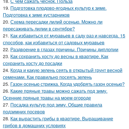
18.
С чем сажать чеснок. Польза
19.
Подготовка плодово-ягодных культур к зиме.
Подготовка к зиме кустарников
20.
Схема пересадки лилий осенью. Можно ли
пересаживать лилии в сентябре?
21.
Как избавиться от муравьев в саду раз и навсегда. 15
способов, как избавиться от садовых муравьев
22.
Раздвоение в глазах причины. Причины диплопии
23.
Как сохранить хосту до весны в квартире. Как
сохранить хосту до посадки
24.
Когда и какую зелень сеять в открытый грунт весной
семенами. Как правильно посеять зелень
25.
Газон осенью стрижка. Когда удобрять газон осенью?
26.
Какие пряные травы можно сажать под зиму.
Осенние пряные травы на моем огороде
27.
Посадка культур под зиму. Общие правила
подзимних посевов
28.
Как вырастить грибы в квартире. Выращивание
грибов в домашних условиях