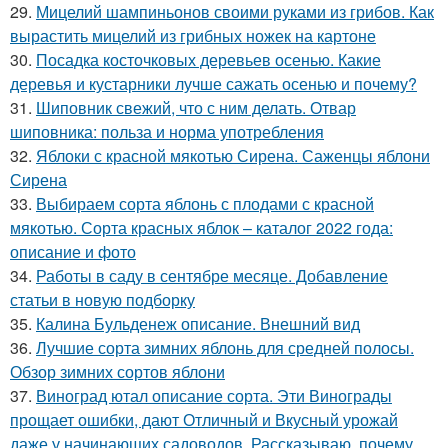
29.
Мицелий шампиньонов своими руками из грибов. Как
вырастить мицелий из грибных ножек на картоне
30.
Посадка косточковых деревьев осенью. Какие
деревья и кустарники лучше сажать осенью и почему?
31.
Шиповник свежий, что с ним делать. Отвар
шиповника: польза и норма употребления
32.
Яблоки с красной мякотью Сирена. Саженцы яблони
Сирена
33.
Выбираем сорта яблонь с плодами с красной
мякотью. Сорта красных яблок – каталог 2022 года:
описание и фото
34.
Работы в саду в сентябре месяце. Добавление
статьи в новую подборку
35.
Калина Бульденеж описание. Внешний вид
36.
Лучшие сорта зимних яблонь для средней полосы.
Обзор зимних сортов яблони
37.
Виноград ютал описание сорта. Эти Винограды
прощает ошибки, дают Отличный и Вкусный урожай
даже у начинающих садоводов. Рассказываю, почему