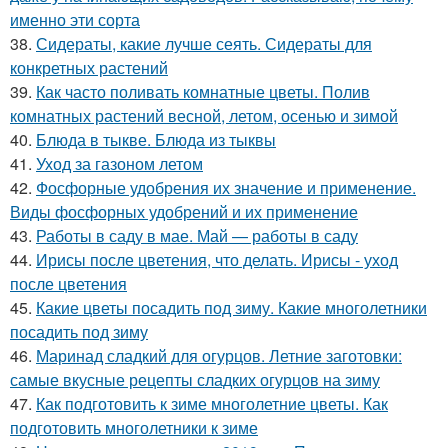
именно эти сорта
38.
Сидераты, какие лучше сеять. Сидераты для
конкретных растений
39.
Как часто поливать комнатные цветы. Полив
комнатных растений весной, летом, осенью и зимой
40.
Блюда в тыкве. Блюда из тыквы
41.
Уход за газоном летом
42.
Фосфорные удобрения их значение и применение.
Виды фосфорных удобрений и их применение
43.
Работы в саду в мае. Май — работы в саду
44.
Ирисы после цветения, что делать. Ирисы - уход
после цветения
45.
Какие цветы посадить под зиму. Какие многолетники
посадить под зиму
46.
Маринад сладкий для огурцов. Летние заготовки:
самые вкусные рецепты сладких огурцов на зиму
47.
Как подготовить к зиме многолетние цветы. Как
подготовить многолетники к зиме