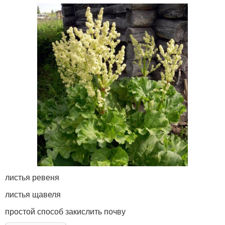
листья ревеня
листья щавеля
простой способ закислить почву