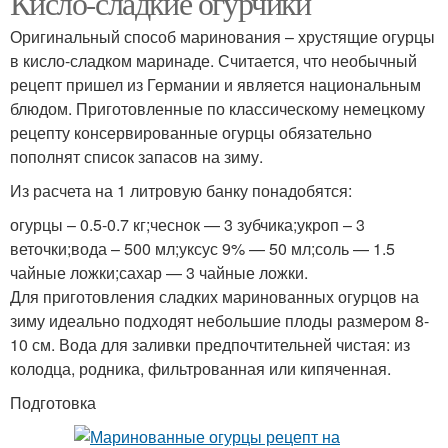
Кисло-сладкие огурчики
Оригинальный способ маринования – хрустящие огурцы
в кисло-сладком маринаде. Считается, что необычный
рецепт пришел из Германии и является национальным
Острые огурцы
Кисло-сладкие огурцы
блюдом. Приготовленные по классическому немецкому
рецепту консервированные огурцы обязательно
пополнят список запасов на зиму.
Огурцов с лимонной
Из расчета на 1 литровую банку понадобятся:
Лимонная кислота
кислотой
огурцы – 0.5-0.7 кг;чеснок — 3 зубчика;укроп – 3
веточки;вода – 500 мл;уксус 9% — 50 мл;соль — 1.5
чайные ложки;сахар — 3 чайные ложки.
Огурцы в литровой
Для приготовления сладких маринованных огурцов на
Огурцы в сладком
банке
зиму идеально подходят небольшие плоды размером 8-
10 см. Вода для заливки предпочтительней чистая: из
колодца, родника, фильтрованная или кипяченная.
Подготовка