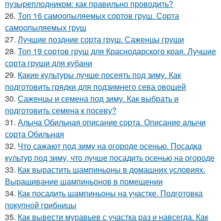
пузыреплодником: как правильно проводить?
26.
Топ 16 самоопыляемых сортов груш. Сорта
самоопыляемых груш
27.
Лучшие поздние сорта груш. Саженцы груши
28.
Топ 19 сортов груш для Краснодарского края. Лучшие
сорта груши для кубани
29.
Какие культуры лучше посеять под зиму. Как
подготовить грядки для подзимнего сева овощей
30.
Саженцы и семена под зиму. Как выбрать и
подготовить семена к посеву?
31.
Алыча Обильная описание сорта. Описание алычи
сорта Обильная
32.
Что сажают под зиму на огороде осенью. Посадка
культур под зиму, что лучше посадить осенью на огороде
33.
Как вырастить шампиньоны в домашних условиях.
Выращивание шампиньонов в помещении
34.
Как посадить шампиньоны на участке. Подготовка
покупной грибницы
35.
Как вывести муравьев с участка раз и навсегда. Как