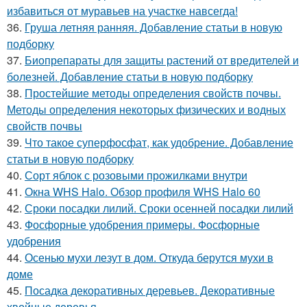
избавиться от муравьев на участке навсегда!
36.
Груша летняя ранняя. Добавление статьи в новую
подборку
37.
Биопрепараты для защиты растений от вредителей и
болезней. Добавление статьи в новую подборку
38.
Простейшие методы определения свойств почвы.
Методы определения некоторых физических и водных
свойств почвы
39.
Что такое суперфосфат, как удобрение. Добавление
статьи в новую подборку
40.
Сорт яблок с розовыми прожилками внутри
41.
Окна WHS Halo. Обзор профиля WHS Halo 60
42.
Сроки посадки лилий. Сроки осенней посадки лилий
43.
Фосфорные удобрения примеры. Фосфорные
удобрения
44.
Осенью мухи лезут в дом. Откуда берутся мухи в
доме
45.
Посадка декоративных деревьев. Декоративные
хвойные деревья