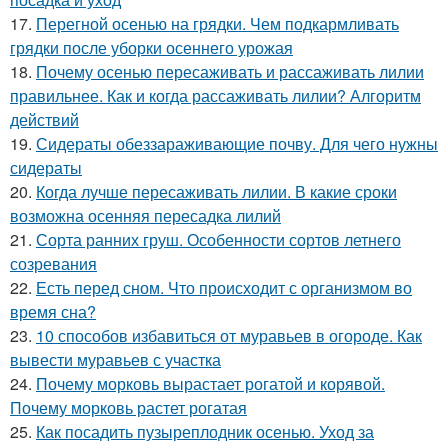
17.
Перегной осенью на грядки. Чем подкармливать
грядки после уборки осеннего урожая
18.
Почему осенью пересаживать и рассаживать лилии
правильнее. Как и когда рассаживать лилии? Алгоритм
действий
19.
Сидераты обеззараживающие почву. Для чего нужны
сидераты
20.
Когда лучше пересаживать лилии. В какие сроки
возможна осенняя пересадка лилий
21.
Сорта ранних груш. Особенности сортов летнего
созревания
22.
Есть перед сном. Что происходит с организмом во
время сна?
23.
10 способов избавиться от муравьев в огороде. Как
вывести муравьев с участка
24.
Почему морковь вырастает рогатой и корявой.
Почему морковь растет рогатая
25.
Как посадить пузыреплодник осенью. Уход за