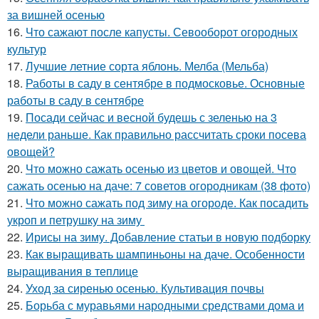
за вишней осенью
16.
Что сажают после капусты. Севооборот огородных
культур
17.
Лучшие летние сорта яблонь. Мелба (Мельба)
18.
Работы в саду в сентябре в подмосковье. Основные
работы в саду в сентябре
19.
Посади сейчас и весной будешь с зеленью на 3
недели раньше. Как правильно рассчитать сроки посева
овощей?
20.
Что можно сажать осенью из цветов и овощей. Что
сажать осенью на даче: 7 советов огородникам (38 фото)
21.
Что можно сажать под зиму на огороде. Как посадить
укроп и петрушку на зиму
22.
Ирисы на зиму. Добавление статьи в новую подборку
23.
Как выращивать шампиньоны на даче. Особенности
выращивания в теплице
24.
Уход за сиренью осенью. Культивация почвы
25.
Борьба с муравьями народными средствами дома и