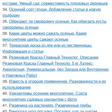
кустами. Умный сад: совместимость плодовых деревьев
34.
Осенний сорт груши. Добавление статьи в новую
подборку
35.
Обрезают ли смородину осенью. Как обрезать кусты
смородины осенью
36.
Какие цветы можно сажать осенью. Какие
многолетние цветы сажают осенью
37.
Террасная доска из дпк или из лиственницы.
Информация и статьи
38.
Резиновая Краска Главный Технолог. Описание
Резиновая Краска Главный Техноло. 5 кг Латекс-
Акрилатная, Универсальная, без Запаха для Внутренних
и Наружных Работ
39.
Известь в огороде применение. Разновидности и их
использование
40.
Хризантемы осенние многолетние. Сорта
многолетних садовых хризантем с фото
41.
Ржавчина на растениях. Ржавчинные грибы
42.
Виноград уход посадка. Посадка: шаг за шагом