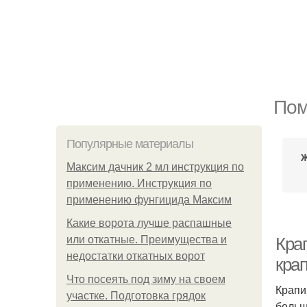
Пом
Популярные материалы
Ж
Максим дачник 2 мл инструкция по
применению. Инструкция по
применению фунгицида Максим
Какие ворота лучше распашные
или откатные. Преимущества и
Кра
недостатки откатных ворот
кра
Что посеять под зиму на своем
Крапи
участке. Подготовка грядок
больш