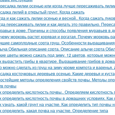
ресадка лилии осенью или когда лучше пересаживать лили
садка лилий в открытый грунт. Когда сажать
гда и как сажать лилии осенью и весной.. Когда сажать лук
гда пересаживать лилии и как делать это правильно. Переса
равьи в доме. Причины и способы появления муравьев в д
чему морковь растет корявая и рогатая. Почему морковь ра
чшие самоплодные сорта груш. Особенности выращивания
ыча Обильная описание сорта. Описание алычи сорта Оби
кие цветы можно сажать под зиму. 12 цветов, которые можн
к вырастить грибы в квартире. Выращивание грибов в дом
о можно сделать из груш на зиму кроме компота и варенья.
садка косточковых деревьев осенью. Какие деревья и куст
остейшие методы определения свойств почвы. Методы опр
тв почвы
к определить кислотность почвы.. Определяем кислотность
к определить кислотность почвы в домашних условиях. Как
к узнать, какой грунт на участке. Как определить тип почвы 
к определить, какая почва на участке. Определение типа