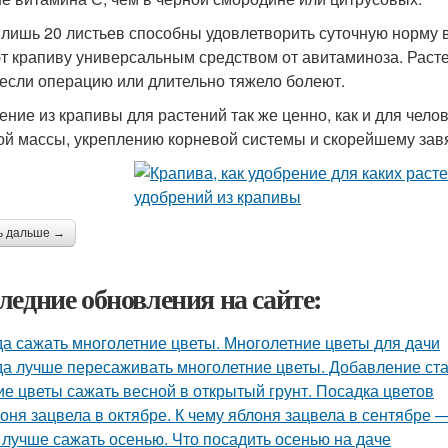
 лишь 20 листьев способны удовлетворить суточную норму 
т крапиву универсальным средством от авитаминоза. Раст
если операцию или длительно тяжело болеют.
ение из крапивы для растений так же ценно, как и для челов
ой массы, укреплению корневой системы и скорейшему за
ь дальше →
ледние обновления на сайте:
да сажать многолетние цветы. Многолетние цветы для дачи
да лучше пересаживать многолетние цветы. Добавление ста
ие цветы сажать весной в открытый грунт. Посадка цветов
оня зацвела в октябре. К чему яблоня зацвела в сентябре 
 лучше сажать осенью. Что посадить осенью на даче