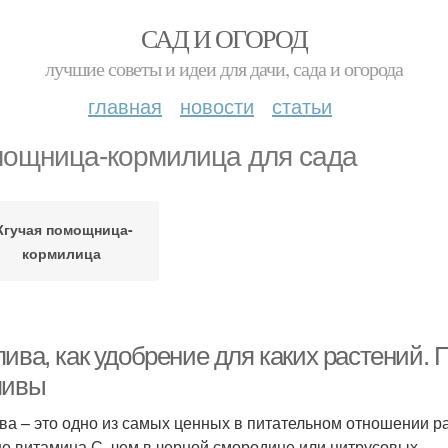
САД И ОГОРОД
лучшие советы и идеи для дачи, сада и огорода
главная
новости
статьи
ощница-кормилица для сада
гучая помощница-
кормилица
пива, как удобрение для каких растений.
пивы
ва – это одно из самых ценных в питательном отношении ра
е витамина С, чем в черной смородине или цитрусовых.