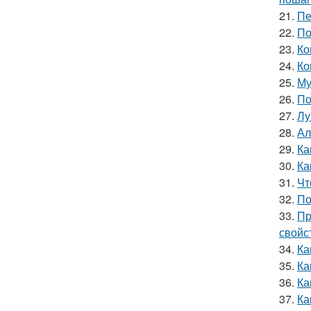
21.
Пе
22.
По
23.
Ко
24.
Ко
25.
Му
26.
По
27.
Лу
28.
Ал
29.
Ка
30.
Ка
31.
Чт
32.
По
33.
Пр
свойс
34.
Ка
35.
Ка
36.
Ка
37.
Ка