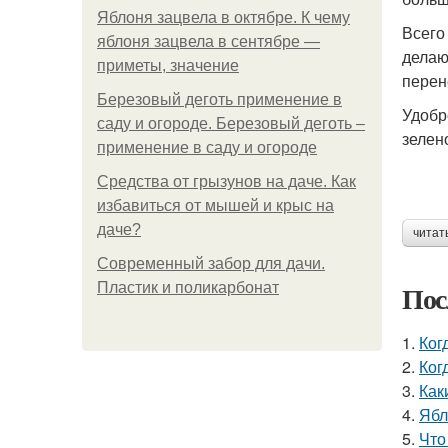
Яблоня зацвела в октябре. К чему
Всего
яблоня зацвела в сентябре —
делаю
приметы, значение
перен
Березовый деготь применение в
Удобр
саду и огороде. Березовый деготь –
зелен
применение в саду и огороде
Средства от грызунов на даче. Как
избавиться от мышей и крыс на
даче?
читат
Современный забор для дачи.
Пос
Пластик и поликарбонат
1.
Ког
2.
Ког
3.
Как
4.
Ябл
5.
Что