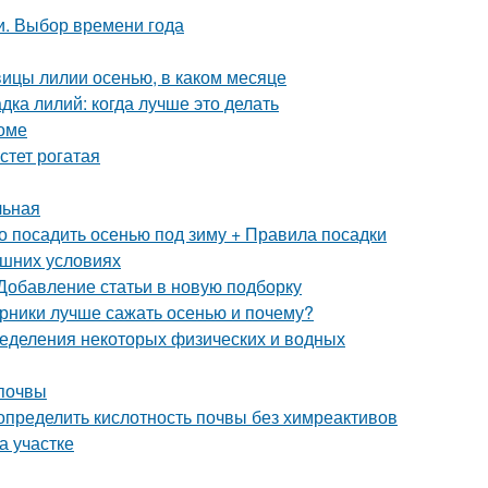
и. Выбор времени года
овицы лилии осенью, в каком месяце
дка лилий: когда лучше это делать
оме
стет рогатая
льная
о посадить осенью под зиму + Правила посадки
ашних условиях
 Добавление статьи в новую подборку
арники лучше сажать осенью и почему?
еделения некоторых физических и водных
 почвы
 определить кислотность почвы без химреактивов
на участке