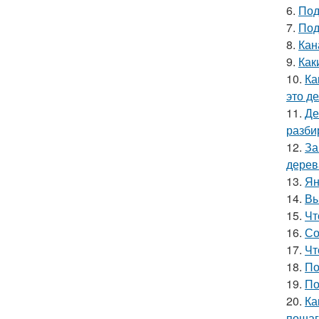
6.
Под
7.
Под
8.
Кан
9.
Как
10.
Ка
это д
11.
Де
разби
12.
За
дерев
13.
Ян
14.
Вы
15.
Чт
16.
Со
17.
Чт
18.
По
19.
По
20.
Ка
пошаг