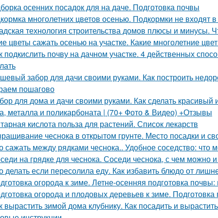
борка осенних посадок для на даче. Подготовка почвы
кормка многолетних цветов осенью. Подкормки не входят в
адская технология строительства домов плюсы и минусы. Ч
ие цветы сажать осенью на участке. Какие многолетние цв
к подкислить почву на дачном участке. 4 действенных спосо
елать
шевый забор для дачи своими руками. Как построить недор
раем пошагово
бор для дома и дачи своими руками. Как сделать красивый и
а, металла и поликарбоната | (70+ Фото & Видео) +Отзывы
тарная кислота польза для растений. Список лекарств
ращивание чеснока в открытом грунте. Место посадки и св
о сажать между рядками чеснока.. Удобное соседство: что 
седи на грядке для чеснока. Соседи чеснока, с чем можно 
о делать если пересолила еду. Как избавить блюдо от лишн
дготовка огорода к зиме. Летне-осенняя подготовка почвы:
дготовка огорода и плодовых деревьев к зиме. Подготовка
к вырастить зимой дома клубнику. Как посадить и вырастит
овые инструкции