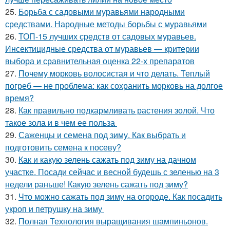
25.
Борьба с садовыми муравьями народными
средствами. Народные методы борьбы с муравьями
26.
ТОП-15 лучших средств от садовых муравьев.
Инсектицидные средства от муравьев — критерии
выбора и сравнительная оценка 22-х препаратов
27.
Почему морковь волосистая и что делать. Теплый
погреб — не проблема: как сохранить морковь на долгое
время?
28.
Как правильно подкармливать растения золой. Что
такое зола и в чем ее польза
29.
Саженцы и семена под зиму. Как выбрать и
подготовить семена к посеву?
30.
Как и какую зелень сажать под зиму на дачном
участке. Посади сейчас и весной будешь с зеленью на 3
недели раньше! Какую зелень сажать под зиму?
31.
Что можно сажать под зиму на огороде. Как посадить
укроп и петрушку на зиму
32.
Полная Технология выращивания шампиньонов.