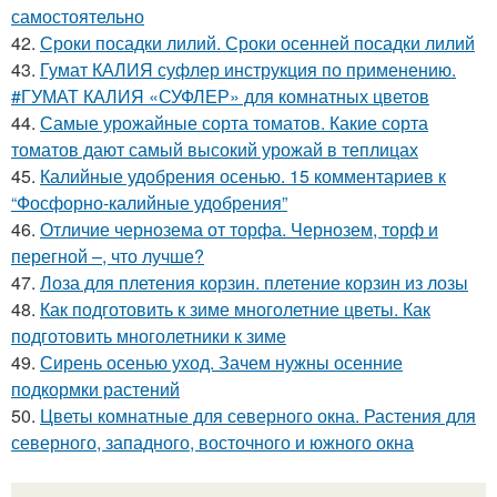
самостоятельно
42.
Сроки посадки лилий. Сроки осенней посадки лилий
43.
Гумат КАЛИЯ суфлер инструкция по применению.
#ГУМАТ КАЛИЯ «СУФЛЕР» для комнатных цветов
44.
Самые урожайные сорта томатов. Какие сорта
томатов дают самый высокий урожай в теплицах
45.
Калийные удобрения осенью. 15 комментариев к
“Фосфорно-калийные удобрения”
46.
Отличие чернозема от торфа. Чернозем, торф и
перегной –, что лучше?
47.
Лоза для плетения корзин. плетение корзин из лозы
48.
Как подготовить к зиме многолетние цветы. Как
подготовить многолетники к зиме
49.
Сирень осенью уход. Зачем нужны осенние
подкормки растений
50.
Цветы комнатные для северного окна. Растения для
северного, западного, восточного и южного окна