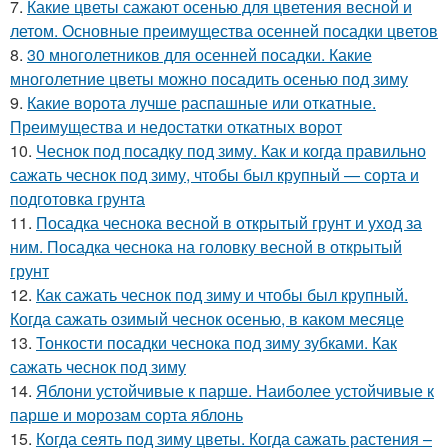
7.
Какие цветы сажают осенью для цветения весной и
летом. Основные преимущества осенней посадки цветов
8.
30 многолетников для осенней посадки. Какие
многолетние цветы можно посадить осенью под зиму
9.
Какие ворота лучше распашные или откатные.
Преимущества и недостатки откатных ворот
10.
Чеснок под посадку под зиму. Как и когда правильно
сажать чеснок под зиму, чтобы был крупный — сорта и
подготовка грунта
11.
Посадка чеснока весной в открытый грунт и уход за
ним. Посадка чеснока на головку весной в открытый
грунт
12.
Как сажать чеснок под зиму и чтобы был крупный.
Когда сажать озимый чеснок осенью, в каком месяце
13.
Тонкости посадки чеснока под зиму зубками. Как
сажать чеснок под зиму
14.
Яблони устойчивые к парше. Наиболее устойчивые к
парше и морозам сорта яблонь
15.
Когда сеять под зиму цветы. Когда сажать растения –