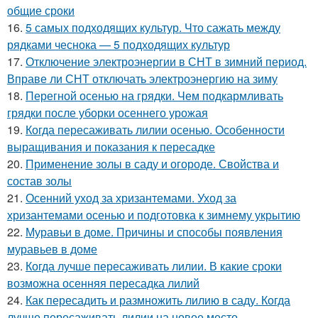
общие сроки
16.
5 самых подходящих культур. Что сажать между
рядками чеснока — 5 подходящих культур
17.
Отключение электроэнергии в СНТ в зимний период.
Вправе ли СНТ отключать электроэнергию на зиму
18.
Перегной осенью на грядки. Чем подкармливать
грядки после уборки осеннего урожая
19.
Когда пересаживать лилии осенью. Особенности
выращивания и показания к пересадке
20.
Применение золы в саду и огороде. Свойства и
состав золы
21.
Осенний уход за хризантемами. Уход за
хризантемами осенью и подготовка к зимнему укрытию
22.
Муравьи в доме. Причины и способы появления
муравьев в доме
23.
Когда лучше пересаживать лилии. В какие сроки
возможна осенняя пересадка лилий
24.
Как пересадить и размножить лилию в саду. Когда
лучше пересаживать лилии на новое место