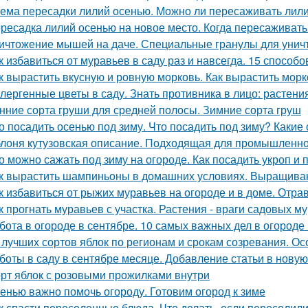
ема пересадки лилий осенью. Можно ли пересаживать лили
ресадка лилий осенью на новое место. Когда пересаживать
ичтожение мышей на даче. Специальные гранулы для унич
к избавиться от муравьев в саду раз и навсегда. 15 способо
к вырастить вкусную и ровную морковь. Как вырастить морк
лергенные цветы в саду. Знать противника в лицо: растен
нние сорта груши для средней полосы. Зимние сорта груш
о посадить осенью под зиму. Что посадить под зиму? Какие
лоня кутузовская описание. Подходящая для промышленно
о можно сажать под зиму на огороде. Как посадить укроп и 
к вырастить шампиньоны в домашних условиях. Выращив
к избавиться от рыжих муравьев на огороде и в доме. От
к прогнать муравьев с участка. Растения - враги садовых м
бота в огороде в сентябре. 10 самых важных дел в огороде
 лучших сортов яблок по регионам и срокам созревания. О
боты в саду в сентябре месяце. Добавление статьи в нову
рт яблок с розовыми прожилками внутри
енью важно помочь огороду. Готовим огород к зиме
к спасти пересоленные блюда. Что делать, если пересолил