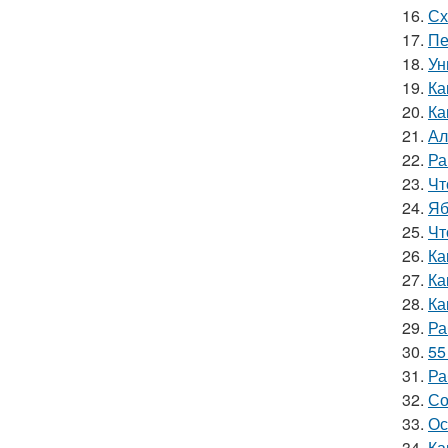
16.
Сх
17.
Пе
18.
Ун
19.
Ка
20.
Ка
21.
Ал
22.
Ра
23.
Чт
24.
Яб
25.
Чт
26.
Ка
27.
Ка
28.
Ка
29.
Ра
30.
55
31.
Ра
32.
Со
33.
Ос
34.
Ка