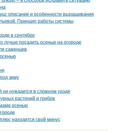
она
груш: описание и особенности выращивания
итьевой. Принцип работы системы
ороде в сентябре
что лучше посадить осенью на огороде
для саженцев
 осенью
ия
 под зиму
ый не нуждается в сложном уходе
турных растений и грибов
емами осенью
огороде
 плюс находится свой минус