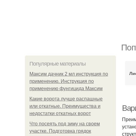
Поп
Популярные материалы
Ли
Максим дачник 2 мл инструкция по
применению. Инструкция по
применению фунгицида Максим
Какие ворота лучше распашные
или откатные. Преимущества и
Вар
недостатки откатных ворот
Преим
Что посеять под зиму на своем
устан
участке. Подготовка грядок
струк