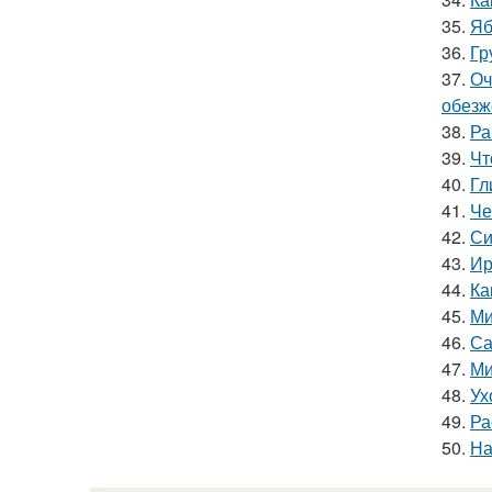
35.
Яб
36.
Гр
37.
Оч
обезж
38.
Ра
39.
Чт
40.
Гл
41.
Че
42.
Си
43.
Ир
44.
Ка
45.
Ми
46.
Са
47.
Ми
48.
Ух
49.
Ра
50.
На