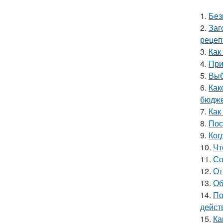
1.
Без
2.
Заг
рецеп
3.
Как
4.
При
5.
Выб
6.
Как
бюдже
7.
Как
8.
Пос
9.
Ког
10.
Чт
11.
Со
12.
От
13.
Об
14.
По
дейст
15.
Ка