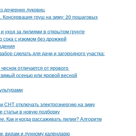
з дочерних луковиц
а. Консервация груш на зиму: 20 пошаговых
 и уход за лилиями в открытом грунте
о сока с изюмом без дрожжей
ждения
забор сделать для дачи и загородного участка:
 чеснок отличается от ярового
 озимый осенью или яровой весной
ультурами
ли СНТ отключать электроэнергию на зиму
е статьи в новую подборку
. Как и когда рассаживать лилии? Алгоритм
ам, видам и лунному календарю