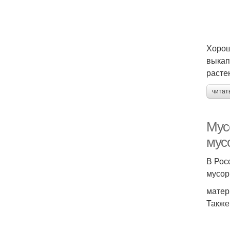
Хорош
выкап
расте
читат
Мус
мус
В Рос
мусор
матер
Также