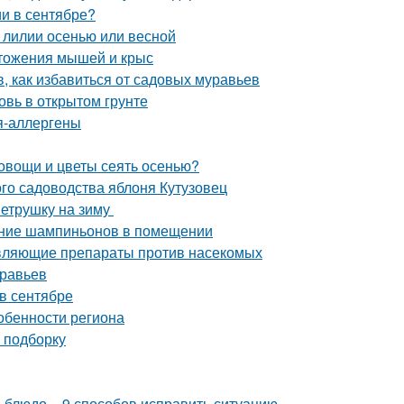
и в сентябре?
 лилии осенью или весной
тожения мышей и крыс
в, как избавиться от садовых муравьев
овь в открытом грунте
ия-аллергены
 овощи и цветы сеять осенью?
го садоводства яблоня Кутузовец
петрушку на зиму
ание шампиньонов в помещении
равляющие препараты против насекомых
уравьев
 в сентябре
собенности региона
ю подборку
и блюдо – 9 способов исправить ситуацию