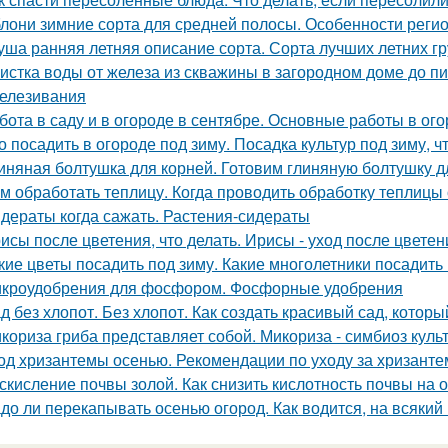
лони зимние сорта для средней полосы. Особенности реги
уша ранняя летняя описание сорта. Сорта лучших летних 
истка воды от железа из скважины в загородном доме до п
елезивания
бота в саду и в огороде в сентябре. Основные работы в ог
о посадить в огороде под зиму. Посадка культур под зиму, 
иняная болтушка для корней. Готовим глиняную болтушку 
м обработать теплицу. Когда проводить обработку теплицы
дераты когда сажать. Растения-сидераты
исы после цветения, что делать. Ирисы - уход после цветен
кие цветы посадить под зиму. Какие многолетники посадить
кроудобрения для фосфором. Фосфорные удобрения
д без хлопот. Без хлопот. Как создать красивый сад, котор
кориза гриба представляет собой. Микориза - симбиоз куль
од хризантемы осенью. Рекомендации по уходу за хризант
скисление почвы золой. Как снизить кислотность почвы на 
до ли перекапывать осенью огород. Как водится, на всякий