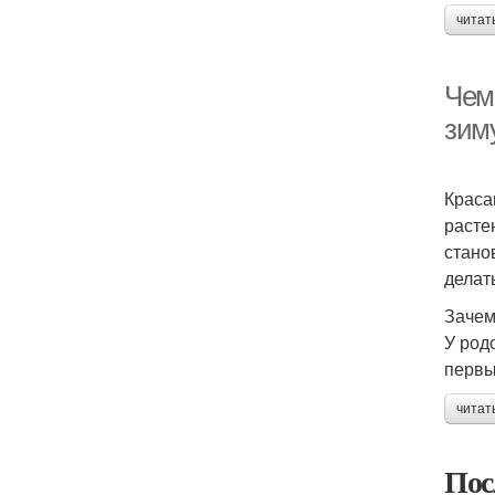
читат
Чем
зим
Краса
расте
стано
делат
Зачем
У род
первы
читат
Пос