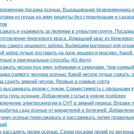
временник посадка осенью. Выращивание безвременника и
отовки из груши на зиму рецепты без стерилизации и сахар
тов
 сажать и ухаживать за лилиями в открытом грунте. Посадка
готовление березового кваса. Домашний квас из березовог
ор самого дешевого забора. Выбираем материал для огра
ой забор лучше поставить на даче дешево и красиво. Какой 
тные и оригинальные способы (63 фото)
 сажать чеснок под зиму зубчиками и семенами. Чем озимый
адка озимого чеснока осенью. Какой чеснок лучше сажать:
да садить зимний чеснок. Яровые и озимые сорта
о высаживать рядом с луком. Совместимость с овощными к
рта груш осенние. Добавление статьи в новую подборку
ключение электроэнергии в СНТ в зимний период. Вправе 
работка сада осенью от вредителей и болезней. Добавлени
чему осенью пересаживать и рассаживать лилии правильнее
вий
к рассадить лилии осенью. Сроки посадки лилий по регион