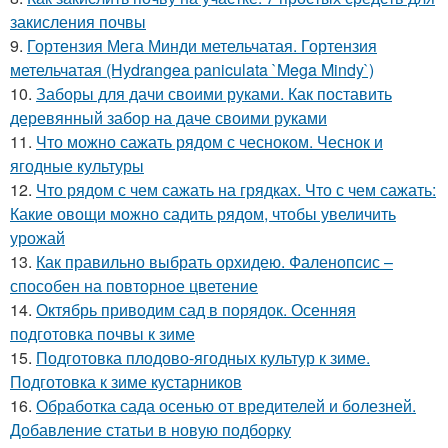
закисления почвы
9.
Гортензия Мега Минди метельчатая. Гортензия
метельчатая (Hydrangea paniculata `Mega Mindy`)
10.
Заборы для дачи своими руками. Как поставить
деревянный забор на даче своими руками
11.
Что можно сажать рядом с чесноком. Чеснок и
ягодные культуры
12.
Что рядом с чем сажать на грядках. Что с чем сажать:
Какие овощи можно садить рядом, чтобы увеличить
урожай
13.
Как правильно выбрать орхидею. Фаленопсис –
способен на повторное цветение
14.
Октябрь приводим сад в порядок. Осенняя
подготовка почвы к зиме
15.
Подготовка плодово-ягодных культур к зиме.
Подготовка к зиме кустарников
16.
Обработка сада осенью от вредителей и болезней.
Добавление статьи в новую подборку