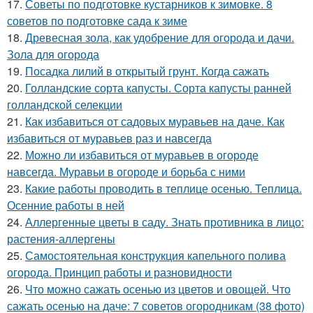
17.
Советы по подготовке кустарников к зимовке. 8
советов по подготовке сада к зиме
18.
Древесная зола, как удобрение для огорода и дачи.
Зола для огорода
19.
Посадка лилий в открытый грунт. Когда сажать
20.
Голландские сорта капусты. Сорта капусты ранней
голландской селекции
21.
Как избавиться от садовых муравьев на даче. Как
избавиться от муравьев раз и навсегда
22.
Можно ли избавиться от муравьев в огороде
навсегда. Муравьи в огороде и борьба с ними
23.
Какие работы проводить в теплице осенью. Теплица.
Осенние работы в ней
24.
Аллергенные цветы в саду. Знать противника в лицо:
растения-аллергены
25.
Самостоятельная конструкция капельного полива
огорода. Принцип работы и разновидности
26.
Что можно сажать осенью из цветов и овощей. Что
сажать осенью на даче: 7 советов огородникам (38 фото)