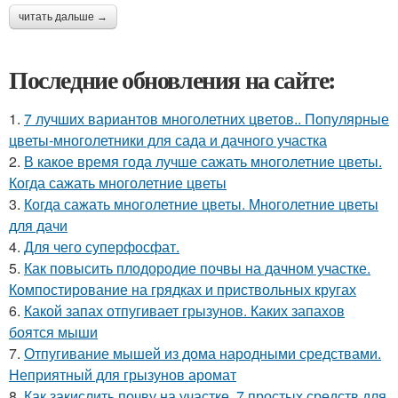
читать дальше →
Последние обновления на сайте:
1.
7 лучших вариантов многолетних цветов.. Популярные
цветы-многолетники для сада и дачного участка
2.
В какое время года лучше сажать многолетние цветы.
Когда сажать многолетние цветы
3.
Когда сажать многолетние цветы. Многолетние цветы
для дачи
4.
Для чего суперфосфат.
5.
Как повысить плодородие почвы на дачном участке.
Компостирование на грядках и приствольных кругах
6.
Какой запах отпугивает грызунов. Каких запахов
боятся мыши
7.
Отпугивание мышей из дома народными средствами.
Неприятный для грызунов аромат
8.
Как закислить почву на участке. 7 простых средств для