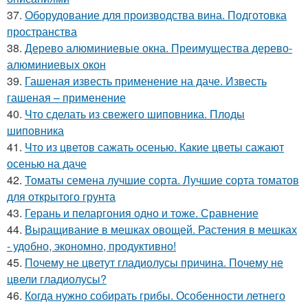
37.
Оборудование для производства вина. Подготовка
пространства
38.
Дерево алюминиевые окна. Преимущества дерево-
алюминиевых окон
39.
Гашеная известь применение на даче. Известь
гашеная – применение
40.
Что сделать из свежего шиповника. Плоды
шиповника
41.
Что из цветов сажать осенью. Какие цветы сажают
осенью на даче
42.
Томаты семена лучшие сорта. Лучшие сорта томатов
для открытого грунта
43.
Герань и пеларгония одно и тоже. Сравнение
44.
Выращивание в мешках овощей. Растения в мешках
- удобно, экономно, продуктивно!
45.
Почему не цветут гладиолусы причина. Почему не
цвели гладиолусы?
46.
Когда нужно собирать грибы. Особенности летнего