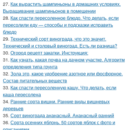
27.
Как вырастить шампиньоны в домашних условиях.
Выращивание шампиньонов в помещении
28.
Как спасти пересоленное блюдо. Что делать, если
пересолили еду — способы и подсказки исправить
блюдо
29.
Технический сорт винограда, что это значит.
Технический и столовый виноград. Есть ли разница?
30.
Огород рецепт закатки. Инструкция:
31.
Как узнать, какая почва на дачном участке. Алгоритм
определения типа грунта
32.
Зола это, какое удобрение азотное или фосфорное.
Состав питательных веществ
33.
Как спасти пересоленную кашу. Что делать, если
каша пересолена
34.
Ранние сорта вишни. Ранние виды вишневых
деревьев
35.
Сорт винограда ананасный. Ананасный ранний
36.
Сорта осенних яблонь. 50 сортов яблок с фото и
описаниями