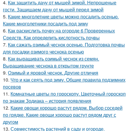
4.
Как защитить дачу от мышей зимой. Непрошеные
гости. Защищаем дачу от мышей перед зимой
5.
Какие многолетние цветы можно посадить осенью.
Какие многолетники посадить под зиму
6.
Как раскислить почву на огороде 6 Проверенных
Средств. Как определить кислотность почвы
7.
Как сажать озимый чеснок осенью. Подготовка почвы
для посадки озимого чеснока осенью
8.
Как выращивать озимый чеснок из семян.
Выращивание чеснока в открытом грунте
9.
Озимый и яровой чеснок. Другие отличия
10.
Что и как сеять под зиму. Общие правила подзимних
посевов
11.
Комнатные цветы по гороскопу. Цветочный гороскоп
по знакам Зодиака – история появления
12.
Какие овощи хорошо растут рядом. Выбор соседей
по грядке. Какие овощи хорошо растут рядом друг с
другом
13.
Совместимость растений в саду и огороде.