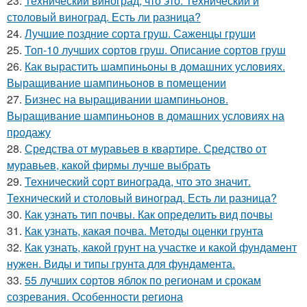
23.
Технический виноград, что это. Технический и
столовый виноград. Есть ли разница?
24.
Лучшие поздние сорта груш. Саженцы груши
25.
Топ-10 лучших сортов груш. Описание сортов груш
26.
Как вырастить шампиньоны в домашних условиях.
Выращивание шампиньонов в помещении
27.
Бизнес на выращивании шампиньонов.
Выращивание шампиньонов в домашних условиях на
продажу
28.
Средства от муравьев в квартире. Средство от
муравьев, какой фирмы лучше выбрать
29.
Технический сорт винограда, что это значит.
Технический и столовый виноград. Есть ли разница?
30.
Как узнать тип почвы. Как определить вид почвы
31.
Как узнать, какая почва. Методы оценки грунта
32.
Как узнать, какой грунт на участке и какой фундамент
нужен. Виды и типы грунта для фундамента.
33.
55 лучших сортов яблок по регионам и срокам
созревания. Особенности региона