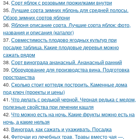
34.
Сорт яблок с розовыми прожилками внутри
35.
Лучшие сорта зимних яблонь для средней полосы.
Обзор зимних сортов яблони
36.
Яблоня описание сорта. Лучшие сорта яблок: фото,
названия и описания (каталог)
37.
Совместимость плодово ягодных культур при
посадке таблица. Какие плодовые деревья можно
сажать рядом
38.
Сорт винограда ананасный. Ананасный ранний
39.
Оборудование для производства вина. Подготовка
пространства
40.
Сколько стоит коттедж построить. Каменные дома
под ключ (проекты и цены)
41.
Что делать с редькой черной. Черная редька с медом,
полезные свойства при лечении кашля
42.
Что можно есть на ночь. Какие фрукты можно есть на
ночь, а какие нельзя
43.
Виноград, как сажать и ухаживать. Посадка
44.
Фиточаи из лечебных трав. Травы вместо чая —,