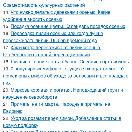
Совместимость культурных растений
14.
Что нужно делать с деревьями осенью. Какие
удобрения вносить осенью
15.
Посадка осенние цветы. Календарь посадок осенью
16.
Пересадка лилии осенью или когда лучше
пересаживать лилии. Выбор времени года
17.
Как и когда пересаживают лилии осенью.
Особенности осенней пересадки лилий
18.
Лучшие осенние сорта яблонь. Осенние сорта яблонь
19.
7 популярных мифов о секущихся концах волос. 10
популярных мифов об уходе за волосами и вся правда о
них
20.
Морковь корявая и рогатая. Неподходящий грунт и
нарушение севооборота
21.
Приметы на 14 марта. Народные приметы на
Евдокию
22.
Уход за розами перед зимой. Добавление статьи в
новую подборку