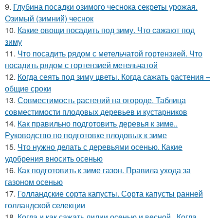
9.
Глубина посадки озимого чеснока секреты урожая.
Озимый (зимний) чеснок
10.
Какие овощи посадить под зиму. Что сажают под
зиму
11.
Что посадить рядом с метельчатой гортензией. Что
посадить рядом с гортензией метельчатой
12.
Когда сеять под зиму цветы. Когда сажать растения –
общие сроки
13.
Совместимость растений на огороде. Таблица
совместимости плодовых деревьев и кустарников
14.
Как правильно подготовить деревья к зиме..
Руководство по подготовке плодовых к зиме
15.
Что нужно делать с деревьями осенью. Какие
удобрения вносить осенью
16.
Как подготовить к зиме газон. Правила ухода за
газоном осенью
17.
Голландские сорта капусты. Сорта капусты ранней
голландской селекции
18.
Когда и как сажать лилии осенью и весной.. Когда