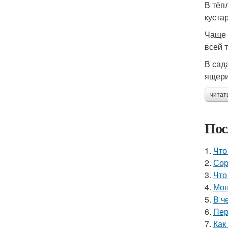
В тёп
куста
Чаще 
всей 
В сад
ящери
читат
Пос
1.
Что
2.
Сор
3.
Что
4.
Мон
5.
В ч
6.
Пер
7.
Как