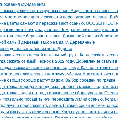
тирования фундамента
 самых лучших сорта крупных слив. Виды сортов сливы с 
ие многолетние цветы сажают и пересаживают осенью. Доб
кие цветы сажают и пересаживают осенью. ОСОБЕНН
к раскислить почву на участке. Чем раскислить почву на ог
иготовление березового кваса. Домашний квас из березово
кой самый дешевый забор на дачу. Деревянные
мый дешевый забор из чего. Дерево
садка чеснока весной в открытый грунт. Когда сажать чесно
гда сажать озимый чеснок в 2022 году. Добавление статьи 
садка озимого чеснока осенью под зиму. Как подготовить ч
нкости посадки чеснока под зиму зубками. Как сажать чесно
кие овощи хорошо растут рядом. Выбор соседей по грядке. 
дготовка огорода и плодовых деревьев к зиме. Подготовка
дготовка сада и огорода к зиме после сбора урожая. Осенн
к правильно посадить или пересадить лилии осенью. Когда
гда лучше пересаживать лилии. В какие сроки возможна ос
гда и как сажать лилии осенью. Когда нужно сажать лилии в
к убрать пигментные пятна. Пигментация лица: как убрать