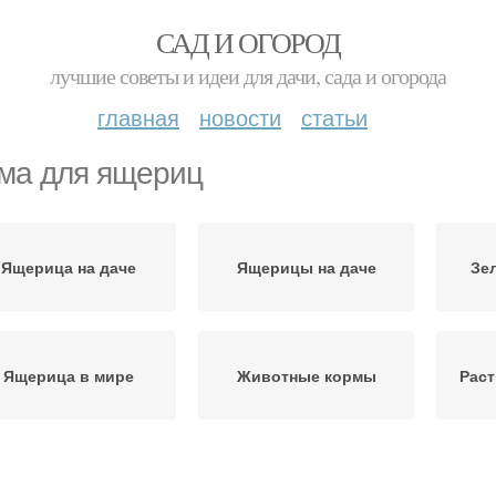
САД И ОГОРОД
лучшие советы и идеи для дачи, сада и огорода
главная
новости
статьи
ма для ящериц
Ящерица на даче
Ящерицы на даче
Зе
Ящерица в мире
Животные кормы
Рас
щерица в огороде
Ящерица для человека