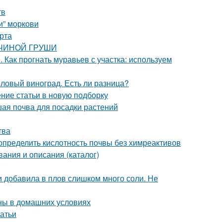
тв
и” моркови
рта
АВЧИНОЙ ГРУШИ
 Как прогнать муравьев с участка: используем
толовый виноград. Есть ли разница?
ение статьи в новую подборку
чшая почва для посадки растений
тва
 определить кислотность почвы без химреактивов
вания и описания (каталог)
ли добавила в плов слишком много соли. Не
ны в домашних условиях
татьи