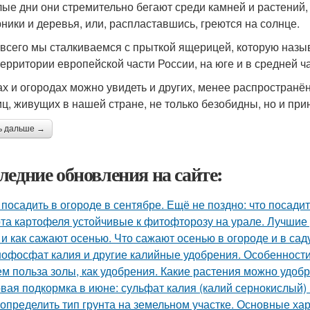
лые дни они стремительно бегают среди камней и растений,
рники и деревья, или, распластавшись, греются на солнце.
всего мы сталкиваемся с прыткой ящерицей, которую назы
территории европейской части России, на юге и в средней 
ах и огородах можно увидеть и других, менее распростран
ц, живущих в нашей стране, не только безобидны, но и при
ь дальше →
ледние обновления на сайте:
 посадить в огороде в сентябре. Ещё не поздно: что посадит
та картофеля устойчивые к фитофторозу на урале. Лучшие
 и как сажают осенью. Что сажают осенью в огороде и в сад
офосфат калия и другие калийные удобрения. Особенност
ем польза золы, как удобрения. Какие растения можно удоб
вая подкормка в июне: сульфат калия (калий сернокислый) 
 определить тип грунта на земельном участке. Основные ха