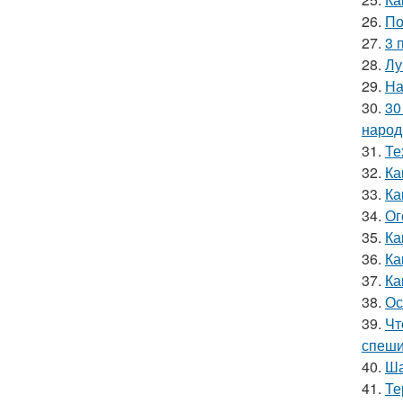
26.
По
27.
3 
28.
Лу
29.
На
30.
30
народ
31.
Те
32.
Ка
33.
Ка
34.
Ог
35.
Ка
36.
Ка
37.
Ка
38.
Ос
39.
Чт
спеши
40.
Ша
41.
Те