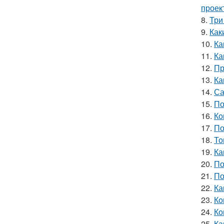
проек
8.
Три
9.
Как
10.
Ка
11.
Ка
12.
Пр
13.
Ка
14.
Са
15.
По
16.
Ко
17.
По
18.
То
19.
Ка
20.
По
21.
По
22.
Ка
23.
Ко
24.
Ко
25.
Ка