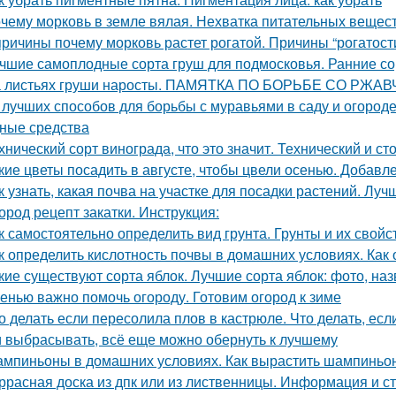
чему морковь в земле вялая. Нехватка питательных вещес
причины почему морковь растет рогатой. Причины “рогатост
чшие самоплодные сорта груш для подмосковья. Ранние со
 листьях груши наросты. ПАМЯТКА ПО БОРЬБЕ СО РЖ
 лучших способов для борьбы с муравьями в саду и огороде.
ные средства
хнический сорт винограда, что это значит. Технический и с
кие цветы посадить в августе, чтобы цвели осенью. Добавл
к узнать, какая почва на участке для посадки растений. Лу
ород рецепт закатки. Инструкция:
к самостоятельно определить вид грунта. Грунты и их свойс
к определить кислотность почвы в домашних условиях. Как
кие существуют сорта яблок. Лучшие сорта яблок: фото, наз
енью важно помочь огороду. Готовим огород к зиме
о делать если пересолила плов в кастрюле. Что делать, ес
 выбрасывать, всё еще можно обернуть к лучшему
мпиньоны в домашних условиях. Как вырастить шампиньо
ррасная доска из дпк или из лиственницы. Информация и с