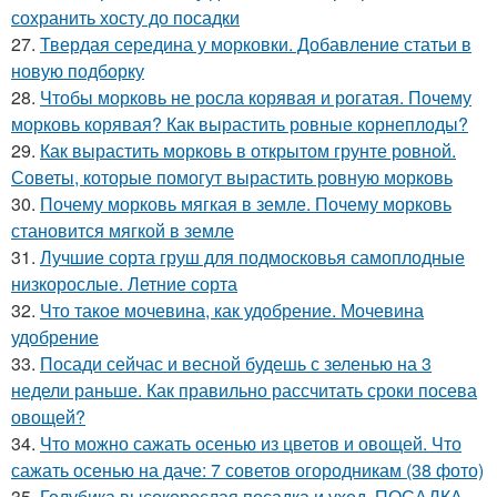
сохранить хосту до посадки
27.
Твердая середина у морковки. Добавление статьи в
новую подборку
28.
Чтобы морковь не росла корявая и рогатая. Почему
морковь корявая? Как вырастить ровные корнеплоды?
29.
Как вырастить морковь в открытом грунте ровной.
Советы, которые помогут вырастить ровную морковь
30.
Почему морковь мягкая в земле. Почему морковь
становится мягкой в земле
31.
Лучшие сорта груш для подмосковья самоплодные
низкорослые. Летние сорта
32.
Что такое мочевина, как удобрение. Мочевина
удобрение
33.
Посади сейчас и весной будешь с зеленью на 3
недели раньше. Как правильно рассчитать сроки посева
овощей?
34.
Что можно сажать осенью из цветов и овощей. Что
сажать осенью на даче: 7 советов огородникам (38 фото)
35.
Голубика высокорослая посадка и уход. ПОСАДКА