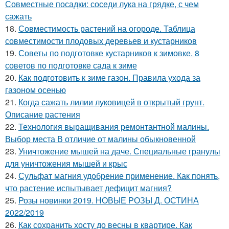
Совместные посадки: соседи лука на грядке, с чем
сажать
18.
Совместимость растений на огороде. Таблица
совместимости плодовых деревьев и кустарников
19.
Советы по подготовке кустарников к зимовке. 8
советов по подготовке сада к зиме
20.
Как подготовить к зиме газон. Правила ухода за
газоном осенью
21.
Когда сажать лилии луковицей в открытый грунт.
Описание растения
22.
Технология выращивания ремонтантной малины.
Выбор места В отличие от малины обыкновенной
23.
Уничтожение мышей на даче. Специальные гранулы
для уничтожения мышей и крыс
24.
Сульфат магния удобрение применение. Как понять,
что растение испытывает дефицит магния?
25.
Розы новинки 2019. НОВЫЕ РОЗЫ Д. ОСТИНА
2022/2019
26.
Как сохранить хосту до весны в квартире. Как