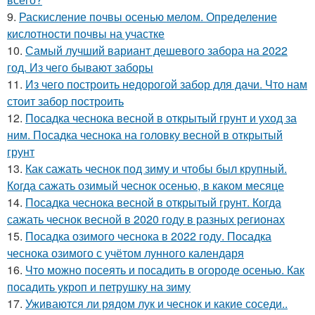
9.
Раскисление почвы осенью мелом. Определение
кислотности почвы на участке
10.
Самый лучший вариант дешевого забора на 2022
год. Из чего бывают заборы
11.
Из чего построить недорогой забор для дачи. Что нам
стоит забор построить
12.
Посадка чеснока весной в открытый грунт и уход за
ним. Посадка чеснока на головку весной в открытый
грунт
13.
Как сажать чеснок под зиму и чтобы был крупный.
Когда сажать озимый чеснок осенью, в каком месяце
14.
Посадка чеснока весной в открытый грунт. Когда
сажать чеснок весной в 2020 году в разных регионах
15.
Посадка озимого чеснока в 2022 году. Посадка
чеснока озимого с учётом лунного календаря
16.
Что можно посеять и посадить в огороде осенью. Как
посадить укроп и петрушку на зиму
17.
Уживаются ли рядом лук и чеснок и какие соседи..