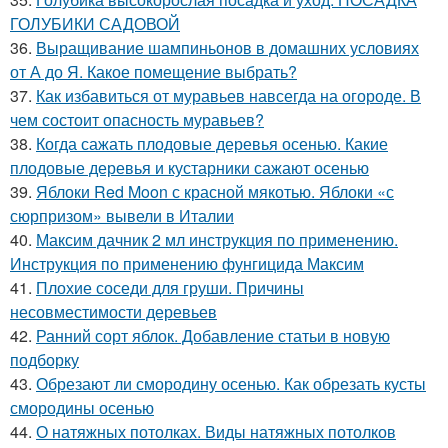
ГОЛУБИКИ САДОВОЙ
36.
Выращивание шампиньонов в домашних условиях
от А до Я. Какое помещение выбрать?
37.
Как избавиться от муравьев навсегда на огороде. В
чем состоит опасность муравьев?
38.
Когда сажать плодовые деревья осенью. Какие
плодовые деревья и кустарники сажают осенью
39.
Яблоки Red Moon с красной мякотью. Яблоки «с
сюрпризом» вывели в Италии
40.
Максим дачник 2 мл инструкция по применению.
Инструкция по применению фунгицида Максим
41.
Плохие соседи для груши. Причины
несовместимости деревьев
42.
Ранний сорт яблок. Добавление статьи в новую
подборку
43.
Обрезают ли смородину осенью. Как обрезать кусты
смородины осенью
44.
О натяжных потолках. Виды натяжных потолков