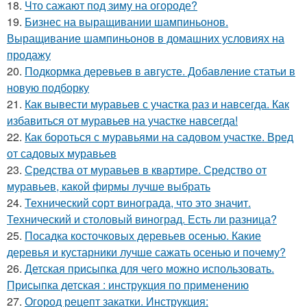
18.
Что сажают под зиму на огороде?
19.
Бизнес на выращивании шампиньонов.
Выращивание шампиньонов в домашних условиях на
продажу
20.
Подкормка деревьев в августе. Добавление статьи в
новую подборку
21.
Как вывести муравьев с участка раз и навсегда. Как
избавиться от муравьев на участке навсегда!
22.
Как бороться с муравьями на садовом участке. Вред
от садовых муравьев
23.
Средства от муравьев в квартире. Средство от
муравьев, какой фирмы лучше выбрать
24.
Технический сорт винограда, что это значит.
Технический и столовый виноград. Есть ли разница?
25.
Посадка косточковых деревьев осенью. Какие
деревья и кустарники лучше сажать осенью и почему?
26.
Детская присыпка для чего можно использовать.
Присыпка детская : инструкция по применению
27.
Огород рецепт закатки. Инструкция: