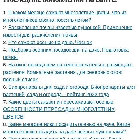
1.
В каком месяце сажают многолетние цветы. Что из
многолетников можно посеять летом?
2.
Раскисление почвы известью пушонкой. Применение
извести для раскисления почвы
3.
Что сажают осенью на даче. Чеснок
4.
Подборка осенних посадок для на даче. Подготовка
почвы
5.
На окне выходящем на север желательно размещать
растения. Комнатные растения для северных окон:
полный список
6.
Биопрепараты для сада и огорода. Биопрепараты для
растений, сада и огорода – рейтинг 2022 года
7.
Какие цветы сажают и пересаживают осенью.
ОСОБЕННОСТИ ПЕРЕСАДКИ МНОГОЛЕТНИХ
ЦВЕТОВ
8.
Какие многолетники посадить осенью на даче. Какие
многолетники посадить на даче осенью луковицами?
9.
Посадка чеснока весной в открытый грунт. Когда