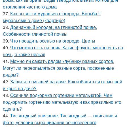
отопления частного дома
37.
Как вывести муравьев с огорода. Борьба с
муравьями в доме (квартире)
38.
Дренажный колодец на глинистой почве.
Особенности глинистой почвы
39.
Что посадить осенью на огороде. Цветы
40.
Что можно есть на ночь. Какие фрукты можно есть на
ночь, а какие нельзя
41.
Можно ли сажать рядом клубнику разных сортов.
Могут ли переопыляться разные сорта, посаженные
рядом?
42.
Защита от мышей на даче. Как избавиться от мышей
и крыс на даче?
43.
Осенняя подкормка гортензии метельчатой. Чем
подкормить гортензию метельчатую и как правильно это
сделать?
44.
Тис ягодный описание. Тис ягодный — описание и
фото, условия выращивания вечнозеленого