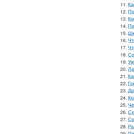
11.
Ка
12.
По
13.
Ко
14.
По
15.
Шк
16.
Чт
17.
Чт
18.
Со
19.
Уж
20.
Ла
21.
Ка
22.
Го
23.
Др
24.
Ко
25.
Че
26.
Сх
27.
Со
28.
Ра
29.
По