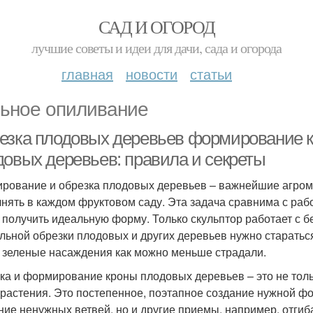
САД И ОГОРОД
лучшие советы и идеи для дачи, сада и огорода
главная
новости
статьи
ьное опиливание
езка плодовых деревьев формирование 
довых деревьев: правила и секреты
рование и обрезка плодовых деревьев – важнейшие агром
нять в каждом фруктовом саду. Эта задача сравнима с рабо
 получить идеальную форму. Только скульптор работает с б
льной обрезки плодовых и других деревьев нужно стараться
 зеленые насаждения как можно меньше страдали.
ка и формирование кроны плодовых деревьев – это не тол
 растения. Это постепенное, поэтапное создание нужной ф
ние ненужных ветвей, но и другие приемы, например, отгиб