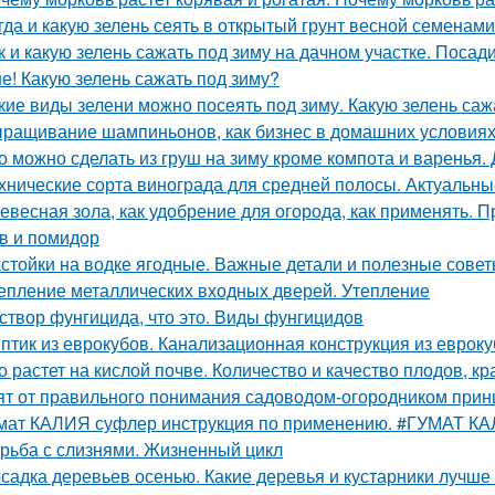
гда и какую зелень сеять в открытый грунт весной семенами
к и какую зелень сажать под зиму на дачном участке. Посад
е! Какую зелень сажать под зиму?
кие виды зелени можно посеять под зиму. Какую зелень саж
ращивание шампиньонов, как бизнес в домашних условиях
о можно сделать из груш на зиму кроме компота и варенья.
хнические сорта винограда для средней полосы. Актуальны
евесная зола, как удобрение для огорода, как применять. 
в и помидор
стойки на водке ягодные. Важные детали и полезные сове
епление металлических входных дверей. Утепление
створ фунгицида, что это. Виды фунгицидов
птик из еврокубов. Канализационная конструкция из еврок
о растет на кислой почве. Количество и качество плодов, к
ят от правильного понимания садоводом-огородником принци
мат КАЛИЯ суфлер инструкция по применению. #ГУМАТ К
рьба с слизнями. Жизненный цикл
садка деревьев осенью. Какие деревья и кустарники лучше