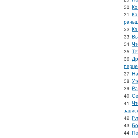
30.
Ко
31.
Ка
раньш
32.
Ка
33.
Вы
34.
Чт
35.
Те
36.
Др
перце
37.
На
38.
Ут
39.
Ра
40.
Се
41.
Чт
завис
42.
Гу
43.
Бо
44.
По