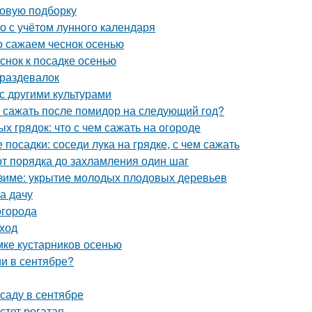
новую подборку
го с учётом лунного календаря
но сажаем чеснок осенью
еснок к посадке осенью
 раздевалок
с другими культурами
о сажать после помидор на следующий год?
 грядок: что с чем сажать на огороде
 посадки: соседи лука на грядке, с чем сажать
от порядка до захламления один шаг
к зиме: укрытие молодых плодовых деревьев
на дачу
огорода
уход
мке кустарников осенью
и в сентябре?
саду в сентябре
стет рогатая