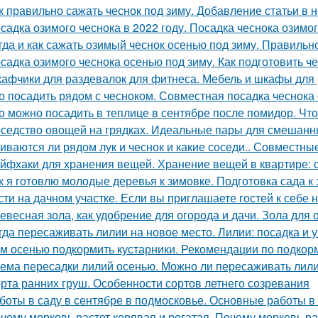
к правильно сажать чеснок под зиму. Добавление статьи в 
садка озимого чеснока в 2022 году. Посадка чеснока озимо
гда и как сажать озимый чеснок осенью под зиму. Правиль
садка озимого чеснока осенью под зиму. Как подготовить ч
афчики для раздевалок для фитнеса. Мебель и шкафы для
о посадить рядом с чесноком. Совместная посадка чеснока 
о можно посадить в теплице в сентябре после помидор. Чт
седство овощей на грядках. Идеальные пары для смешанных
иваются ли рядом лук и чеснок и какие соседи.. Совместные
йфхаки для хранения вещей. Хранение вещей в квартире: 
к я готовлю молодые деревья к зимовке. Подготовка сада 
сти на дачном участке. Если вы приглашаете гостей к себе 
евесная зола, как удобрение для огорода и дачи. Зола для 
гда пересаживать лилии на новое место. Лилии: посадка и 
м осенью подкормить кустарники. Рекомендации по подкор
ема пересадки лилий осенью. Можно ли пересаживать лили
рта ранних груш. Особенности сортов летнего созревания
боты в саду в сентябре в подмосковье. Основные работы в 
чему морковь растет корявая и рогатая. Почему морковь ра