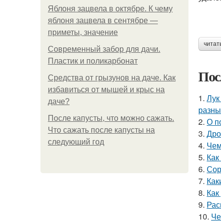
Яблоня зацвела в октябре. К чему
яблоня зацвела в сентябре —
приметы, значение
читат
Современный забор для дачи.
Пластик и поликарбонат
Пос
Средства от грызунов на даче. Как
избавиться от мышей и крыс на
1.
Лук
даче?
разны
После капусты, что можно сажать.
2.
О п
Что сажать после капусты на
3.
Дро
следующий год
4.
Чем
5.
Как
6.
Сор
7.
Как
8.
Как
9.
Рас
10.
Че