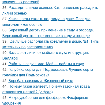
конкретных растений
36.
Рассадить лилии осенью. Как правильно рассадить
лилии осенью
37.
Какие цветы сажать под зиму на даче. Посадка
многолетников осенью
38.
Березовый деготь применение в саду и огороде.
Березовый деготь – применение в саду и огороде
39.
Где лучше располагать котельную в доме. №1. Типы
котельных по расположению
40.
Валлар от личинок майского жука инструкция.
Валлар®
41.
Работы в саду в мае. Май — работы в саду
42.
Голубика сорта для Подмосковья. Лучшие сорта
голубики для Подмосковья
43.
Борьба с слизнями. Жизненный цикл
44.
Почему газон желтеет. Почему газонная трава
становится желтой? (2 фото)
45.
Микроудобрения для фосфором. Фосфорные
удобрения