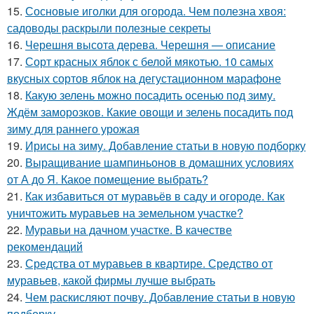
15.
Сосновые иголки для огорода. Чем полезна хвоя:
садоводы раскрыли полезные секреты
16.
Черешня высота дерева. Черешня — описание
17.
Сорт красных яблок с белой мякотью. 10 самых
вкусных сортов яблок на дегустационном марафоне
18.
Какую зелень можно посадить осенью под зиму.
Ждём заморозков. Какие овощи и зелень посадить под
зиму для раннего урожая
19.
Ирисы на зиму. Добавление статьи в новую подборку
20.
Выращивание шампиньонов в домашних условиях
от А до Я. Какое помещение выбрать?
21.
Как избавиться от муравьёв в саду и огороде. Как
уничтожить муравьев на земельном участке?
22.
Муравьи на дачном участке. В качестве
рекомендаций
23.
Средства от муравьев в квартире. Средство от
муравьев, какой фирмы лучше выбрать
24.
Чем раскисляют почву. Добавление статьи в новую
подборку