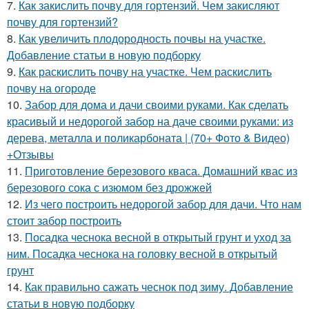
7.
Как закислить почву для гортензий. Чем закисляют
почву для гортензий?
8.
Как увеличить плодородность почвы на участке.
Добавление статьи в новую подборку
9.
Как раскислить почву на участке. Чем раскислить
почву на огороде
10.
Забор для дома и дачи своими руками. Как сделать
красивый и недорогой забор на даче своими руками: из
дерева, металла и поликарбоната | (70+ Фото & Видео)
+Отзывы
11.
Приготовление березового кваса. Домашний квас из
березового сока с изюмом без дрожжей
12.
Из чего построить недорогой забор для дачи. Что нам
стоит забор построить
13.
Посадка чеснока весной в открытый грунт и уход за
ним. Посадка чеснока на головку весной в открытый
грунт
14.
Как правильно сажать чеснок под зиму. Добавление
статьи в новую подборку