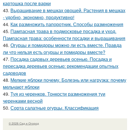
картошка после варки
43.
Выращивание в мешках овощей. Растения в мешках
- удобно, экономно, продуктивно!
44.
Как размножить папоротник. Способы размножения
45.
Пампасная трава в подмосковье посадка и уход.
Пампасная трава: особенности посадки и выращивания
46.
Огурцы и помидоры можно ли есть вместе. Правда
ли что нельзя есть огурцы и помидоры вместе?
47.
Посадка садовых деревьев осенью. Посадка и
пересадка деревьев осенью: рекомендации опытных
садоводов
48.
Мелкие яблоки почему. Болезнь или нагрузка: почему
мельчают яблоки
49.
Туя из черенков. Тонкости размножения туи
черенками весной
50.
Сорта салатные огурцы. Классификация
© 2026 Сад и Огород