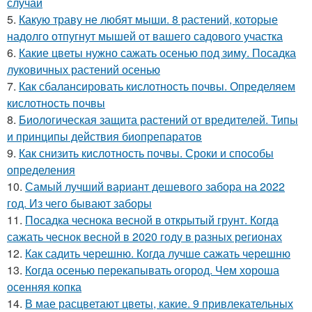
случаи
5.
Какую траву не любят мыши. 8 растений, которые
надолго отпугнут мышей от вашего садового участка
6.
Какие цветы нужно сажать осенью под зиму. Посадка
луковичных растений осенью
7.
Как сбалансировать кислотность почвы. Определяем
кислотность почвы
8.
Биологическая защита растений от вредителей. Типы
и принципы действия биопрепаратов
9.
Как снизить кислотность почвы. Сроки и способы
определения
10.
Самый лучший вариант дешевого забора на 2022
год. Из чего бывают заборы
11.
Посадка чеснока весной в открытый грунт. Когда
сажать чеснок весной в 2020 году в разных регионах
12.
Как садить черешню. Когда лучше сажать черешню
13.
Когда осенью перекапывать огород. Чем хороша
осенняя копка
14.
В мае расцветают цветы, какие. 9 привлекательных