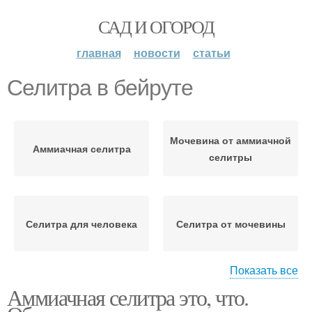
САД И ОГОРОД
главная
новости
статьи
Селитра в бейруте
Мочевина от аммиачной
Аммиачная селитра
селитры
Селитра для человека
Селитра от мочевины
Показать все
Аммиачная селитра это, что.
Амиачная селитра