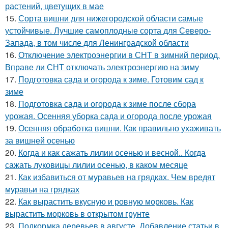
растений, цветущих в мае
15.
Сорта вишни для нижегородской области самые
устойчивые. Лучшие самоплодные сорта для Северо-
Запада, в том числе для Ленинградской области
16.
Отключение электроэнергии в СНТ в зимний период.
Вправе ли СНТ отключать электроэнергию на зиму
17.
Подготовка сада и огорода к зиме. Готовим сад к
зиме
18.
Подготовка сада и огорода к зиме после сбора
урожая. Осенняя уборка сада и огорода после урожая
19.
Осенняя обработка вишни. Как правильно ухаживать
за вишней осенью
20.
Когда и как сажать лилии осенью и весной.. Когда
сажать луковицы лилии осенью, в каком месяце
21.
Как избавиться от муравьев на грядках. Чем вредят
муравьи на грядках
22.
Как вырастить вкусную и ровную морковь. Как
вырастить морковь в открытом грунте
23.
Подкормка деревьев в августе. Добавление статьи в