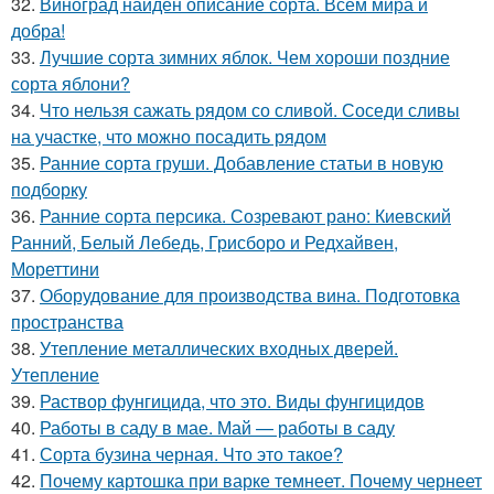
32.
Виноград найден описание сорта. Всем мира и
добра!
33.
Лучшие сорта зимних яблок. Чем хороши поздние
сорта яблони?
34.
Что нельзя сажать рядом со сливой. Соседи сливы
на участке, что можно посадить рядом
35.
Ранние сорта груши. Добавление статьи в новую
подборку
36.
Ранние сорта персика. Созревают рано: Киевский
Ранний, Белый Лебедь, Грисборо и Редхайвен,
Мореттини
37.
Оборудование для производства вина. Подготовка
пространства
38.
Утепление металлических входных дверей.
Утепление
39.
Раствор фунгицида, что это. Виды фунгицидов
40.
Работы в саду в мае. Май — работы в саду
41.
Сорта бузина черная. Что это такое?
42.
Почему картошка при варке темнеет. Почему чернеет