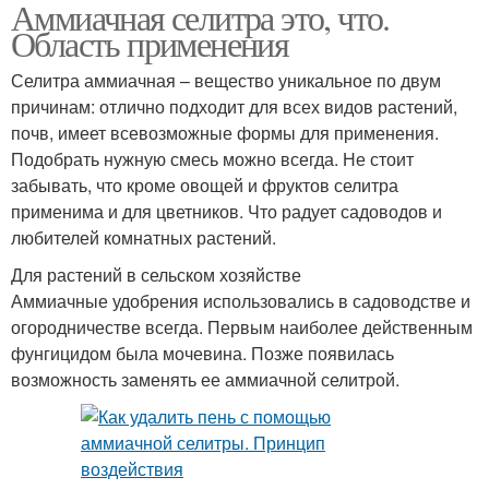
Аммиачная селитра это, что.
Мочевины против
Селитра в чем
Область применения
вредителей
Селитра аммиачная – вещество уникальное по двум
причинам: отлично подходит для всех видов растений,
почв, имеет всевозможные формы для применения.
Кальциевая селитра
Селитра от мочевины
Подобрать нужную смесь можно всегда. Не стоит
забывать, что кроме овощей и фруктов селитра
применима и для цветников. Что радует садоводов и
любителей комнатных растений.
Амиачная селитра
Для растений в сельском хозяйстве
Аммиачные удобрения использовались в садоводстве и
огородничестве всегда. Первым наиболее действенным
фунгицидом была мочевина. Позже появилась
возможность заменять ее аммиачной селитрой.