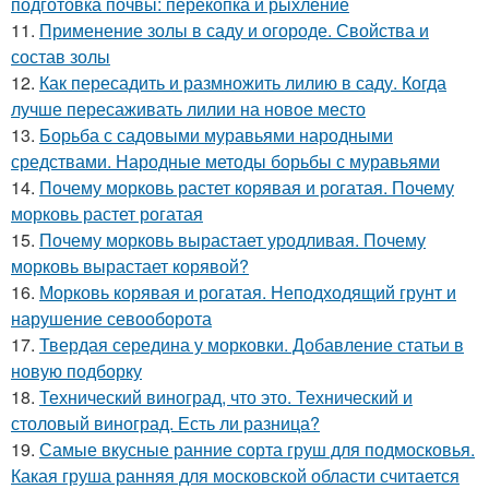
подготовка почвы: перекопка и рыхление
11.
Применение золы в саду и огороде. Свойства и
состав золы
12.
Как пересадить и размножить лилию в саду. Когда
лучше пересаживать лилии на новое место
13.
Борьба с садовыми муравьями народными
средствами. Народные методы борьбы с муравьями
14.
Почему морковь растет корявая и рогатая. Почему
морковь растет рогатая
15.
Почему морковь вырастает уродливая. Почему
морковь вырастает корявой?
16.
Морковь корявая и рогатая. Неподходящий грунт и
нарушение севооборота
17.
Твердая середина у морковки. Добавление статьи в
новую подборку
18.
Технический виноград, что это. Технический и
столовый виноград. Есть ли разница?
19.
Самые вкусные ранние сорта груш для подмосковья.
Какая груша ранняя для московской области считается