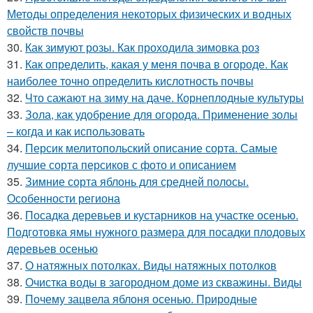
Методы определения некоторых физических и водных
свойств почвы
30.
Как зимуют розы. Как проходила зимовка роз
31.
Как определить, какая у меня почва в огороде. Как
наиболее точно определить кислотность почвы
32.
Что сажают на зиму на даче. Корнеплодные культуры
33.
Зола, как удобрение для огорода. Применение золы
– когда и как использовать
34.
Персик мелитопольский описание сорта. Самые
лучшие сорта персиков с фото и описанием
35.
Зимние сорта яблонь для средней полосы.
Особенности региона
36.
Посадка деревьев и кустарников на участке осенью.
Подготовка ямы нужного размера для посадки плодовых
деревьев осенью
37.
О натяжных потолках. Виды натяжных потолков
38.
Очистка воды в загородном доме из скважины. Виды
39.
Почему зацвела яблоня осенью. Природные