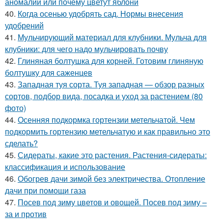
аномалии или почему цветут яблони
40.
Когда осенью удобрять сад. Нормы внесения
удобрений
41.
Мульчирующий материал для клубники. Мульча для
клубники: для чего надо мульчировать почву
42.
Глиняная болтушка для корней. Готовим глиняную
болтушку для саженцев
43.
Западная туя сорта. Туя западная — обзор разных
сортов, подбор вида, посадка и уход за растением (80
фото)
44.
Осенняя подкормка гортензии метельчатой. Чем
подкормить гортензию метельчатую и как правильно это
сделать?
45.
Сидераты, какие это растения. Растения-сидераты:
классификация и использование
46.
Обогрев дачи зимой без электричества. Отопление
дачи при помощи газа
47.
Посев под зиму цветов и овощей. Посев под зиму –
за и против