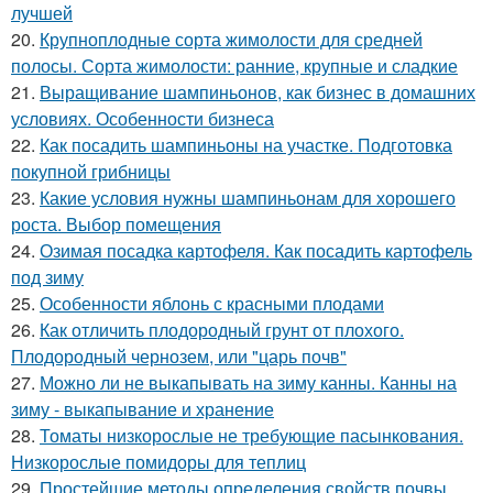
лучшей
20.
Крупноплодные сорта жимолости для средней
полосы. Сорта жимолости: ранние, крупные и сладкие
21.
Выращивание шампиньонов, как бизнес в домашних
условиях. Особенности бизнеса
22.
Как посадить шампиньоны на участке. Подготовка
покупной грибницы
23.
Какие условия нужны шампиньонам для хорошего
роста. Выбор помещения
24.
Озимая посадка картофеля. Как посадить картофель
под зиму
25.
Особенности яблонь с красными плодами
26.
Как отличить плодородный грунт от плохого.
Плодородный чернозем, или "царь почв"
27.
Можно ли не выкапывать на зиму канны. Канны на
зиму - выкапывание и хранение
28.
Томаты низкорослые не требующие пасынкования.
Низкорослые помидоры для теплиц
29.
Простейшие методы определения свойств почвы.