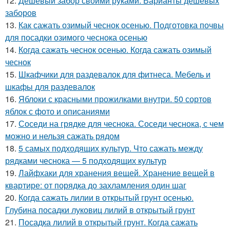
12.
Дешевый забор своими руками. Варианты дешевых
заборов
13.
Как сажать озимый чеснок осенью. Подготовка почвы
для посадки озимого чеснока осенью
14.
Когда сажать чеснок осенью. Когда сажать озимый
чеснок
15.
Шкафчики для раздевалок для фитнеса. Мебель и
шкафы для раздевалок
16.
Яблоки с красными прожилками внутри. 50 сортов
яблок с фото и описаниями
17.
Соседи на грядке для чеснока. Соседи чеснока, с чем
можно и нельзя сажать рядом
18.
5 самых подходящих культур. Что сажать между
рядками чеснока — 5 подходящих культур
19.
Лайфхаки для хранения вещей. Хранение вещей в
квартире: от порядка до захламления один шаг
20.
Когда сажать лилии в открытый грунт осенью.
Глубина посадки луковиц лилий в открытый грунт
21.
Посадка лилий в открытый грунт. Когда сажать