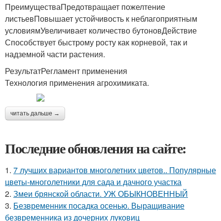
ПреимуществаПредотвращает пожелтение
листьевПовышает устойчивость к неблагоприятным
условиямУвеличивает количество бутоновДействие
Способствует быстрому росту как корневой, так и
надземной части растения.
РезультатРегламент применения
Технология применения агрохимиката.
читать дальше →
Последние обновления на сайте:
1.
7 лучших вариантов многолетних цветов.. Популярные
цветы-многолетники для сада и дачного участка
2.
Змеи брянской области. УЖ ОБЫКНОВЕННЫЙ
3.
Безвременник посадка осенью. Выращивание
безвременника из дочерних луковиц