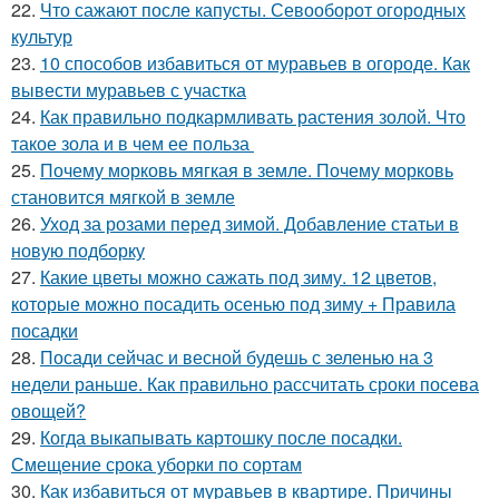
22.
Что сажают после капусты. Севооборот огородных
культур
23.
10 способов избавиться от муравьев в огороде. Как
вывести муравьев с участка
24.
Как правильно подкармливать растения золой. Что
такое зола и в чем ее польза
25.
Почему морковь мягкая в земле. Почему морковь
становится мягкой в земле
26.
Уход за розами перед зимой. Добавление статьи в
новую подборку
27.
Какие цветы можно сажать под зиму. 12 цветов,
которые можно посадить осенью под зиму + Правила
посадки
28.
Посади сейчас и весной будешь с зеленью на 3
недели раньше. Как правильно рассчитать сроки посева
овощей?
29.
Когда выкапывать картошку после посадки.
Смещение срока уборки по сортам
30.
Как избавиться от муравьев в квартире. Причины