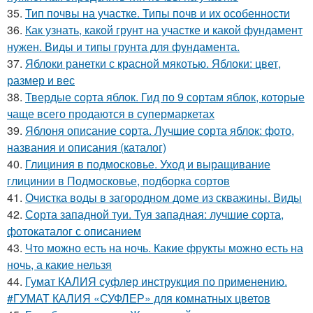
35.
Тип почвы на участке. Типы почв и их особенности
36.
Как узнать, какой грунт на участке и какой фундамент
нужен. Виды и типы грунта для фундамента.
37.
Яблоки ранетки с красной мякотью. Яблоки: цвет,
размер и вес
38.
Твердые сорта яблок. Гид по 9 сортам яблок, которые
чаще всего продаются в супермаркетах
39.
Яблоня описание сорта. Лучшие сорта яблок: фото,
названия и описания (каталог)
40.
Глициния в подмосковье. Уход и выращивание
глицинии в Подмосковье, подборка сортов
41.
Очистка воды в загородном доме из скважины. Виды
42.
Сорта западной туи. Туя западная: лучшие сорта,
фотокаталог с описанием
43.
Что можно есть на ночь. Какие фрукты можно есть на
ночь, а какие нельзя
44.
Гумат КАЛИЯ суфлер инструкция по применению.
#ГУМАТ КАЛИЯ «СУФЛЕР» для комнатных цветов