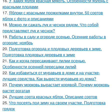
16.
У, каких яблок красная мякоть. Особенности яблонь с
красными плодами
17.
Яблоки с красными прожилками внутри. 50 сортов
яблок с фото и описаниями
18.
Можно ли сажать лук и чеснок рядом. Что собой
представляют лук и чеснок?
19.
Работы в саду и огороде осенью. Осенние работы в
огороде: ноябрь
20.
Подготовка огорода и плодовых деревьев к зиме.
Подготовка плодовых деревьев к зиме
21.
Как и когда пересаживают лилии осенью.
Особенности осенней пересадки лилий
22.
Как избавиться от муравьев в доме и на участке-
лучшие средства. Как вывести муравьев из дома?
23.
Почему морковь вырастает корявой. Почему морковь
растет рогатая
24.
Лучшие сорта красных яблок. Описание сортов
25.
Что посеять под зиму на своем участке. Подготовка
грядок