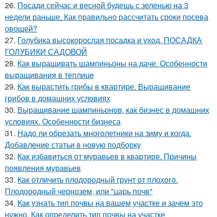
26.
Посади сейчас и весной будешь с зеленью на 3
недели раньше. Как правильно рассчитать сроки посева
овощей?
27.
Голубика высокорослая посадка и уход. ПОСАДКА
ГОЛУБИКИ САДОВОЙ
28.
Как выращивать шампиньоны на даче. Особенности
выращивания в теплице
29.
Как вырастить грибы в квартире. Выращивание
грибов в домашних условиях
30.
Выращивание шампиньонов, как бизнес в домашних
условиях. Особенности бизнеса
31.
Надо ли обрезать многолетники на зиму и когда.
Добавление статьи в новую подборку
32.
Как избавиться от муравьев в квартире. Причины
появления муравьев
33.
Как отличить плодородный грунт от плохого.
Плодородный чернозем, или "царь почв"
34.
Как узнать тип почвы на вашем участке и зачем это
нужно. Как определить тип почвы на участке