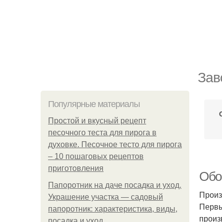
Зав
Популярные материалы
Простой и вкусный рецепт
песочного теста для пирога в
духовке. Песочное тесто для пирога
– 10 пошаговых рецептов
приготовления
Обо
Папоротник на даче посадка и уход.
Произ
Украшение участка — садовый
Первы
папоротник: характеристика, виды,
произ
посадка и уход