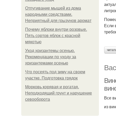
актуа
Отпугивание мышей из дома
литро
народными средствами.
Помещ
Неприятный для грызунов аромат
Если 
Почему яблоки внутри розовые.
требо
Пять сортов яблок с красной
мякотью
читат
Уход хризантемы осенью.
Рекомендации по уходу за
хризантемами осенью
Вас
Что посеять под зиму на своем
участке. Подготовка грядок
Вин
вин
Морковь корявая и рогатая.
Неподходящий грунт и нарушение
Все в
севооборота
из ви