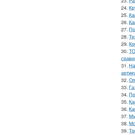
23.
Ра
24.
Кр
25.
Ка
26.
Ка
27.
По
28.
Те
29.
Ко
30.
ТО
сравн
31.
На
артик
32.
Оп
33.
Га
34.
По
35.
Ка
36.
Ка
37.
Му
38.
Мо
39.
То