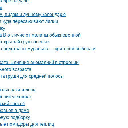
тябре на даче
и
ам, видам и лунному календарю
 и куда пересаживают лилии
ику
а В отличие от малины обыкновенной
 открытый грунт осенью
 средства от муравьев — критерии выбора и
ата. Влияние аномалиий в строении
ьного возраста
та груши для средней полосы
я высадки зелени
ашних условиях
ский способ
равьев в доме
овую подборку
лые помидоры для теплиц