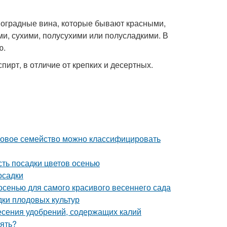
оградные вина, которые бывают красными,
и, сухими, полусухими или полусладкими. В
ю.
ирт, в отличие от крепких и десертных.
уковое семейство можно классифицировать
сть посадки цветов осенью
осадки
 осенью для самого красивого весеннего сада
дки плодовых культур
несения удобрений, содержащих калий
рять?