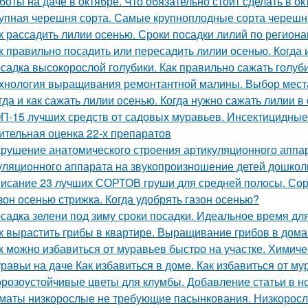
боты на даче в октябре. Что обязательно стоит сделать в ок
упная черешня сорта. Самые крупноплодные сорта черешн
к рассадить лилии осенью. Сроки посадки лилий по регион
к правильно посадить или пересадить лилии осенью. Когда
садка высокорослой голубики. Как правильно сажать голуб
хнология выращивания ремонтантной малины. Выбор мест
гда и как сажать лилии осенью. Когда нужно сажать лилии в
П-15 лучших средств от садовых муравьев. Инсектицидные
ительная оценка 22-х препаратов
рушение анатомического строения артикуляционного аппар
уляционного аппарата на звукопроизношение детей дошкол
исание 23 лучших СОРТОВ груши для средней полосы. Сор
зон осенью стрижка. Когда удобрять газон осенью?
садка зелени под зиму сроки посадки. Идеальное время дл
к вырастить грибы в квартире. Выращивание грибов в дом
к можно избавиться от муравьев быстро на участке. Химиче
равьи на даче Как избавиться в доме. Как избавиться от му
розоустойчивые цветы для клумбы. Добавление статьи в н
маты низкорослые не требующие пасынкования. Низкорос