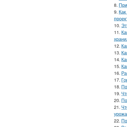
8.
При
9.
Как
проек
10.
Эт
11.
Ка
хран
12.
Ка
13.
Ка
14.
Ка
15.
Ка
16.
Ра
17.
Го
18.
По
19.
Чт
20.
По
21.
Чт
урожа
22.
По