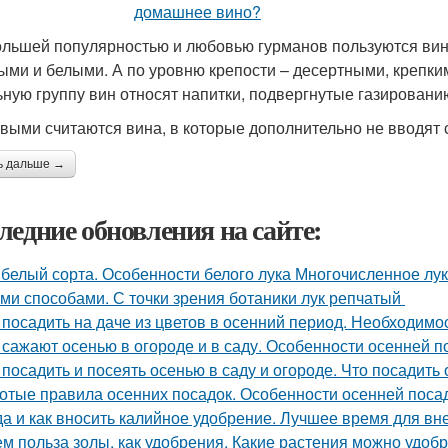
льшей популярностью и любовью гурманов пользуются вин
ыми и белыми. А по уровню крепости – десертными, крепким
ьную группу вин относят напитки, подвергнутые газировани
выми считаются вина, в которые дополнительно не вводят сп
ь дальше →
ледние обновления на сайте:
 белый сорта. Особенности белого лука Многочисленное л
ми способами. С точки зрения ботаники лук репчатый
 посадить на даче из цветов в осенний период. Необходимо
 сажают осенью в огороде и в саду. Особенности осенней п
 посадить и посеять осенью в саду и огороде. Что посадить
отые правила осенних посадок. Особенности осенней поса
да и как вносить калийное удобрение. Лучшее время для в
ем польза золы, как удобрения. Какие растения можно удоб