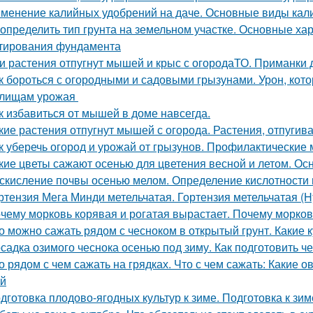
менение калийных удобрений на даче. Основные виды кал
 определить тип грунта на земельном участке. Основные ха
тирования фундамента
и растения отпугнут мышей и крыс с огородаТО. Приманки 
к бороться с огородными и садовыми грызунами. Урон, кот
илищам урожая
к избавиться от мышей в доме навсегда.
кие растения отпугнут мышей с огорода. Растения, отпуг
к уберечь огород и урожай от грызунов. Профилактические
кие цветы сажают осенью для цветения весной и летом. О
скисление почвы осенью мелом. Определение кислотности 
ртензия Мега Минди метельчатая. Гортензия метельчатая (Hy
чему морковь корявая и рогатая вырастает. Почему морков
о можно сажать рядом с чесноком в открытый грунт. Какие 
садка озимого чеснока осенью под зиму. Как подготовить ч
о рядом с чем сажать на грядках. Что с чем сажать: Какие 
й
дготовка плодово-ягодных культур к зиме. Подготовка к зим