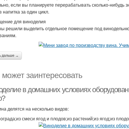
льно, если вы планируете перерабатывать сколько-нибудь з
в напитка за один цикл.
ение для виноделия
вы решили выделить отдельное помещение под винодельню,
ваниям.
ь дальше →
 может заинтересовать
оделие в домашних условиях оборудован
о?
ина делятся на несколько видов:
нограда;из смеси ягод и плодов;из растений;из ягод;из пло