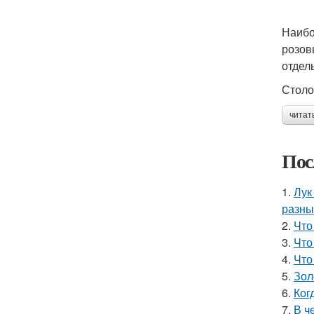
Наибо
розов
отдел
Столо
читат
Пос
1.
Лук
разны
2.
Что
3.
Что
4.
Что
5.
Зол
6.
Ког
7.
В ч