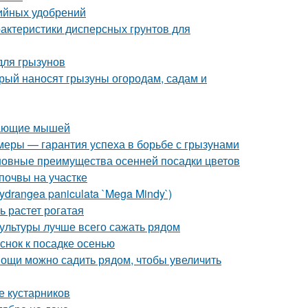
ийных удобрений
рактеристики дисперсных грунтов для
для грызунов
орый наносят грызуны огородам, садам и
ивающие мышей
 меры — гарантия успеха в борьбе с грызунами
сновные преимущества осенней посадки цветов
почвы на участке
drangea paniculata `Mega Mindy`)
ь растет рогатая
культуры лучше всего сажать рядом
еснок к посадке осенью
овощи можно садить рядом, чтобы увеличить
е кустарников