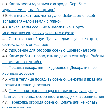
38.
Как вывести муравьев с огорода. Борьба с
муравьями в доме (квартире)
39.
Чем вспахать землю на даче. Выбираем способ
вспашки тяжелой земли с глиной
40.
Хризантемы осенние многолетние. Сорта
многолетних садовых хризантем с фото
41.
Сорта западной туи. Туя западная: лучшие сорта,
фотокаталог с описанием
42.
Удобрение для огорода осенью. Древесная зола
43.
Какие работы проводить на даче в сентябре. Работы
в цветнике в сентябре
44.
Посадка декоративных деревьев. Декоративные
хвойные деревья
45.
Что в теплице посадить осенью. Секреты и правила
посадки в теплице осенью
46.
Пампасная трава в подмосковье посадка и уход.
Пампасная трава: особенности посадки и выращивания
47.
Перекопка огорода осенью. Копать или не копать
участок осенью?