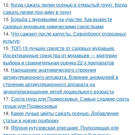
12.
Когда сажать лилии осенью в открытый грунт. Когда
сажать лилии под зиму в грунт
13.
Борьба с муравьями на участке. Как вывести
садовых муравьев химическими средствами
14.
Что сажают после капусты. Севооборот огородных
культур
15.
ТОП-15 лучших средств от садовых муравьев.
Инсектицидные средства от муравьев — критерии
выбора и сравнительная оценка 22-х препаратов
16.
Нарушение анатомического строения
артикуляционного аппарата. Влияние аномалиий в
строении артикуляционного аппарата на
звукопроизношение детей дошкольного возраста
17.
Сорта груш для Подмосковья. Самые сладкие сорта
груши для Подмосковья
18.
Какие лучше цветы сажать осенью. Добавление
статьи в новую подборку
19.
Яблоня кутузовская описание. Подходящая для
промышленного садоводства яблоня Кутузовец