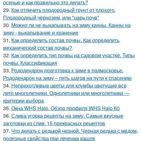
осенью и как правильно это делать?
29.
Как отличить плодородный грунт от плохого.
Плодородный чернозем, или "царь почв"
30.
Можно ли не выкапывать на зиму канны. Канны на
зиму - выкапывание и хранение
31.
Как определить состав почвы. Как определить
механический состав почвы?
32.
Как определить тип почвы на садовом участке. Типы
почвы. Классификация
33.
Рододендрон подготовка к зиме в подмосковье.
Рододендрон на зиму – пять шагов на пути к спасению
34.
Неприхотливые цветы для клумбы цветущие все
лето многолетники. Однолетники или многолетники —
критерии выбора
35.
Окна WHS Halo. Обзор профиля WHS Halo 60
36.
Слива угорка рецепты на зиму. Самые вкусные
заготовки из слив: 15 прекрасных рецептов
37.
Что делать с редькой черной. Черная редька с медом,
полезные свойства при лечении кашля