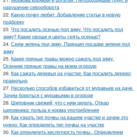
нарушение севооборота
22.
Какую почву любит. Добавление статьи в новую
подборку
23.
Что посадить осенью под зиму. Что посадить под
зиму? Какие овощи и цветы сеять осенью?
24.
Сеем зелень под зиму. Принцип посадки зелени под
зиму
25.
Какие пряные травы можно сажать под зиму.
Осенние пряные травы на моем огороде
26.
Как сажать деревья на участке. Как посадить дерево
правильно
27.
Несколько способов избавиться от муравьев на даче.
Зачем бороться с муравьями в огороде
28.
Шиповник свежий, что с ним делать. Отвар
шиповника: польза и норма употребления
29.
Как узнать тип почвы на вашем участке и зачем это
нужно. Как определить тип почвы на участке
30.
Как определить кислотность почвы.. Определяем