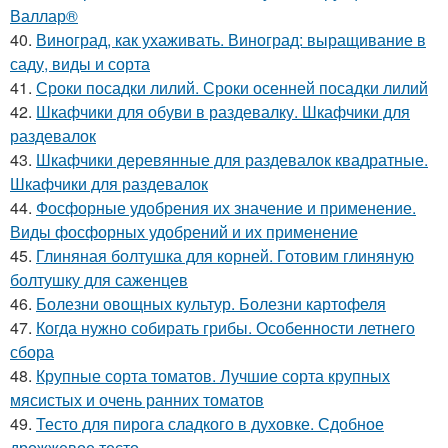
Валлар®
40.
Виноград, как ухаживать. Виноград: выращивание в
саду, виды и сорта
41.
Сроки посадки лилий. Сроки осенней посадки лилий
42.
Шкафчики для обуви в раздевалку. Шкафчики для
раздевалок
43.
Шкафчики деревянные для раздевалок квадратные.
Шкафчики для раздевалок
44.
Фосфорные удобрения их значение и применение.
Виды фосфорных удобрений и их применение
45.
Глиняная болтушка для корней. Готовим глиняную
болтушку для саженцев
46.
Болезни овощных культур. Болезни картофеля
47.
Когда нужно собирать грибы. Особенности летнего
сбора
48.
Крупные сорта томатов. Лучшие сорта крупных
мясистых и очень ранних томатов
49.
Тесто для пирога сладкого в духовке. Сдобное
дрожжевое тесто