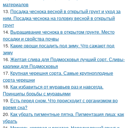
материалов
13.
Посадка чеснока весной в открытый грунт и уход за
ним. Посадка чеснока на головку весной в открытый
грунт
14.
Выращивание чеснока в открытом грунте. Место
посадки и свойства почвы
15.
Какие овощи посадить под зиму. Что сажают под
зиму
16.
Желтая слива для Подмосковья лучший сорт. Сливы-
карлики для Подмосковья
17.
Крупная черешня сорта. Самые крупноплодные
сорта черешни
18.
Как избавиться от муравьев раз и навсегда.
Принципы борьбы с муравьями
19.
Есть перед сном. Что происходит с организмом во
время сна?
20.
Как убрать пигментные пятна. Пигментация лица: как
убрать
21.
Морковь корявая и рогатая. Неподходящий грунт и