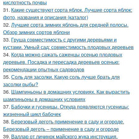
кислотность почвы
31.
Какие существуют сорта яблок. Лучшие сорта яблок:
фото, названия и описания (каталог)
32.
Лучшие сорта зимних яблонь для средней полосы.
Обзор зимних сортов яблони
33.
Груша совместимость с другими деревьями и
кустами. Умный сад: совместимость плодовых деревьев
34.
Когда можно сажать саженцы осенью плодовых
деревьев. Посадка и пересадка деревьев осенью:
рекомендации опытных садоводов
35.
Соль для засолки. Какую соль лучше брать для
засолки рыбы?
36.
Шампиньоны в домашних условиях. Как вырастить
шампиньоны в домашних условиях
37.
Бабочки и гусеницы. Откуда появляются гусеницы:
жизненный цикл бабочек
38.
Березовый деготь применение в саду и огороде.
Березовый деготь – применение в саду и огороде
39.
Валлар от личинок майского жука инструкция.