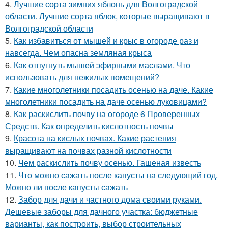
4.
Лучшие сорта зимних яблонь для Волгоградской
области. Лучшие сорта яблок, которые выращивают в
Волгоградской области
5.
Как избавиться от мышей и крыс в огороде раз и
навсегда. Чем опасна земляная крыса
6.
Как отпугнуть мышей эфирными маслами. Что
использовать для нежилых помещений?
7.
Какие многолетники посадить осенью на даче. Какие
многолетники посадить на даче осенью луковицами?
8.
Как раскислить почву на огороде 6 Проверенных
Средств. Как определить кислотность почвы
9.
Красота на кислых почвах. Какие растения
выращивают на почвах разной кислотности
10.
Чем раскислить почву осенью. Гашеная известь
11.
Что можно сажать после капусты на следующий год.
Можно ли после капусты сажать
12.
Забор для дачи и частного дома своими руками.
Дешевые заборы для дачного участка: бюджетные
варианты, как построить, выбор строительных