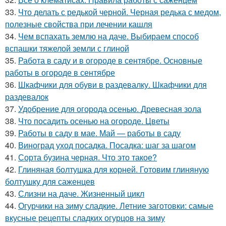
33.
Что делать с редькой черной. Черная редька с медом,
полезные свойства при лечении кашля
34.
Чем вспахать землю на даче. Выбираем способ
вспашки тяжелой земли с глиной
35.
Работа в саду и в огороде в сентябре. Основные
работы в огороде в сентябре
36.
Шкафчики для обуви в раздевалку. Шкафчики для
раздевалок
37.
Удобрение для огорода осенью. Древесная зола
38.
Что посадить осенью на огороде. Цветы
39.
Работы в саду в мае. Май — работы в саду
40.
Виноград уход посадка. Посадка: шаг за шагом
41.
Сорта бузина черная. Что это такое?
42.
Глиняная болтушка для корней. Готовим глиняную
болтушку для саженцев
43.
Слизни на даче. Жизненный цикл
44.
Огурчики на зиму сладкие. Летние заготовки: самые
вкусные рецепты сладких огурцов на зиму