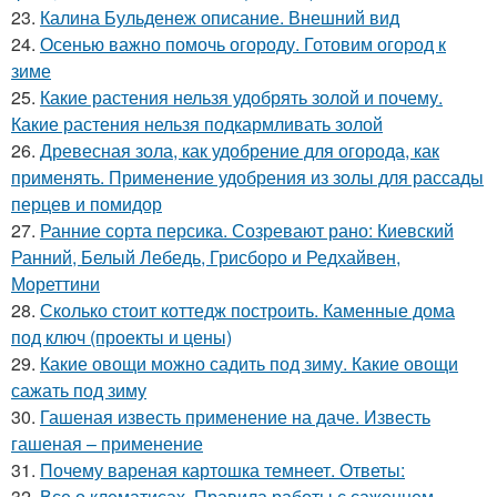
23.
Калина Бульденеж описание. Внешний вид
24.
Осенью важно помочь огороду. Готовим огород к
зиме
25.
Какие растения нельзя удобрять золой и почему.
Какие растения нельзя подкармливать золой
26.
Древесная зола, как удобрение для огорода, как
применять. Применение удобрения из золы для рассады
перцев и помидор
27.
Ранние сорта персика. Созревают рано: Киевский
Ранний, Белый Лебедь, Грисборо и Редхайвен,
Мореттини
28.
Сколько стоит коттедж построить. Каменные дома
под ключ (проекты и цены)
29.
Какие овощи можно садить под зиму. Какие овощи
сажать под зиму
30.
Гашеная известь применение на даче. Известь
гашеная – применение
31.
Почему вареная картошка темнеет. Ответы:
32.
Все о клематисах. Правила работы с саженцем