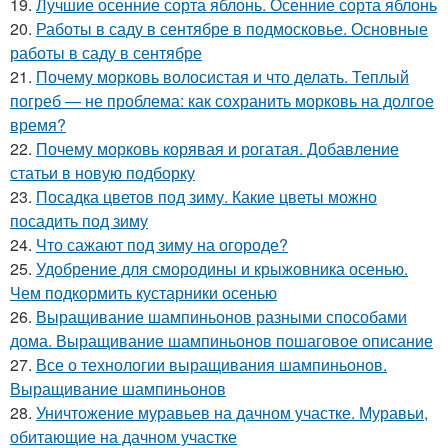
19.
Лучшие осенние сорта яблонь. Осенние сорта яблонь
20.
Работы в саду в сентябре в подмосковье. Основные
работы в саду в сентябре
21.
Почему морковь волосистая и что делать. Теплый
погреб — не проблема: как сохранить морковь на долгое
время?
22.
Почему морковь корявая и рогатая. Добавление
статьи в новую подборку
23.
Посадка цветов под зиму. Какие цветы можно
посадить под зиму
24.
Что сажают под зиму на огороде?
25.
Удобрение для смородины и крыжовника осенью.
Чем подкормить кустарники осенью
26.
Выращивание шампиньонов разными способами
дома. Выращивание шампиньонов пошаговое описание
27.
Все о технологии выращивания шампиньонов.
Выращивание шампиньонов
28.
Уничтожение муравьев на дачном участке. Муравьи,
обитающие на дачном участке