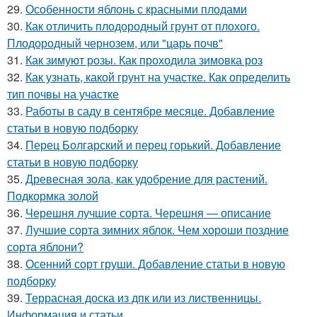
29.
Особенности яблонь с красными плодами
30.
Как отличить плодородный грунт от плохого.
Плодородный чернозем, или "царь почв"
31.
Как зимуют розы. Как проходила зимовка роз
32.
Как узнать, какой грунт на участке. Как определить
тип почвы на участке
33.
Работы в саду в сентябре месяце. Добавление
статьи в новую подборку
34.
Перец Болгарский и перец горький. Добавление
статьи в новую подборку
35.
Древесная зола, как удобрение для растений.
Подкормка золой
36.
Черешня лучшие сорта. Черешня — описание
37.
Лучшие сорта зимних яблок. Чем хороши поздние
сорта яблони?
38.
Осенний сорт груши. Добавление статьи в новую
подборку
39.
Террасная доска из дпк или из лиственницы.
Информация и статьи