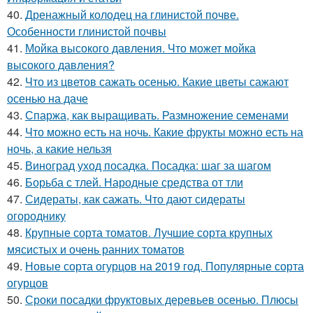
40.
Дренажный колодец на глинистой почве.
Особенности глинистой почвы
41.
Мойка высокого давления. Что может мойка
высокого давления?
42.
Что из цветов сажать осенью. Какие цветы сажают
осенью на даче
43.
Спаржа, как выращивать. Размножение семенами
44.
Что можно есть на ночь. Какие фрукты можно есть на
ночь, а какие нельзя
45.
Виноград уход посадка. Посадка: шаг за шагом
46.
Борьба с тлей. Народные средства от тли
47.
Сидераты, как сажать. Что дают сидераты
огороднику
48.
Крупные сорта томатов. Лучшие сорта крупных
мясистых и очень ранних томатов
49.
Новые сорта огурцов на 2019 год. Популярные сорта
огурцов
50.
Сроки посадки фруктовых деревьев осенью. Плюсы