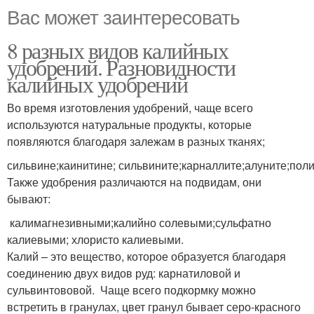
Вас может заинтересовать
8 разных видов калийных
удобрений. Разновидности
калийных удобрений
Во время изготовления удобрений, чаще всего
используются натуральные продукты, которые
появляются благодаря залежам в разных тканях;
сильвине;каинитине; сильвините;карналлите;алуните;пол
Также удобрения различаются на подвидам, они
бывают:
калимагнезивными;калийно солевыми;сульфатно
калиевыми; хлористо калиевыми.
Калий – это вещество, которое образуется благодаря
соединению двух видов руд: карнатиловой и
сульвинтововой. Чаще всего подкормку можно
встретить в гранулах, цвет гранул бывает серо-красного