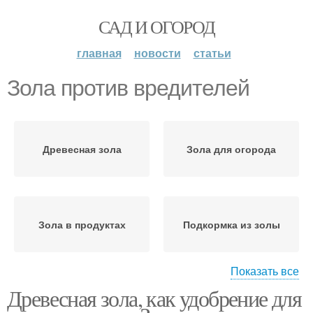
САД И ОГОРОД
главная
новости
статьи
Зола против вредителей
Древесная зола
Зола для огорода
Зола в продуктах
Подкормка из золы
Показать все
Древесная зола, как удобрение для
Зола от слизней
Пыль от вредителей