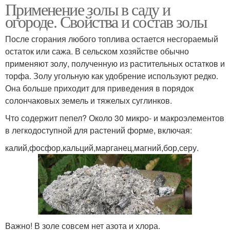
Применение золы в саду и
огороде. Свойства и состав золы
Зола для помидор
После сгорания любого топлива остается несгораемый
остаток или сажа. В сельском хозяйстве обычно
применяют золу, полученную из растительных остатков и
торфа. Золу угольную как удобрение используют редко.
Она больше приходит для приведения в порядок
солончаковых земель и тяжелых суглинков.
Что содержит пепел? Около 30 микро- и макроэлементов
в легкодоступной для растений форме, включая:
калий,фосфор,кальций,марганец,магний,бор,серу.
Важно! В золе совсем нет азота и хлора.