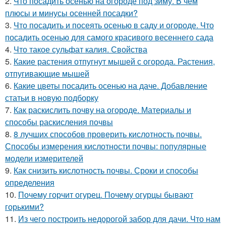
2.
Что посадить осенью на огороде под зиму. В чем
плюсы и минусы осенней посадки?
3.
Что посадить и посеять осенью в саду и огороде. Что
посадить осенью для самого красивого весеннего сада
4.
Что такое сульфат калия. Свойства
5.
Какие растения отпугнут мышей с огорода. Растения,
отпугивающие мышей
6.
Какие цветы посадить осенью на даче. Добавление
статьи в новую подборку
7.
Как раскислить почву на огороде. Материалы и
способы раскисления почвы
8.
8 лучших способов проверить кислотность почвы.
Способы измерения кислотности почвы: популярные
модели измерителей
9.
Как снизить кислотность почвы. Сроки и способы
определения
10.
Почему горчит огурец. Почему огурцы бывают
горькими?
11.
Из чего построить недорогой забор для дачи. Что нам