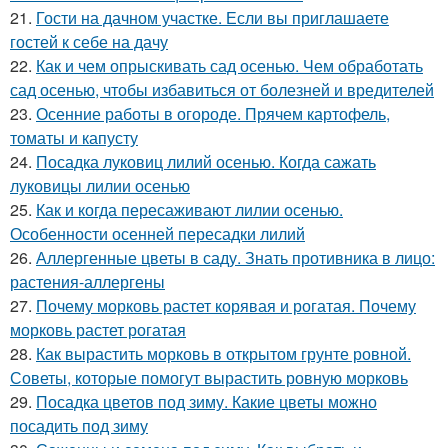
21.
Гости на дачном участке. Если вы приглашаете
гостей к себе на дачу
22.
Как и чем опрыскивать сад осенью. Чем обработать
сад осенью, чтобы избавиться от болезней и вредителей
23.
Осенние работы в огороде. Прячем картофель,
томаты и капусту
24.
Посадка луковиц лилий осенью. Когда сажать
луковицы лилии осенью
25.
Как и когда пересаживают лилии осенью.
Особенности осенней пересадки лилий
26.
Аллергенные цветы в саду. Знать противника в лицо:
растения-аллергены
27.
Почему морковь растет корявая и рогатая. Почему
морковь растет рогатая
28.
Как вырастить морковь в открытом грунте ровной.
Советы, которые помогут вырастить ровную морковь
29.
Посадка цветов под зиму. Какие цветы можно
посадить под зиму