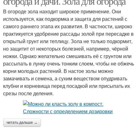
огорода и дачи. Зола для огорода
В огороде зола находит широкое применение. Они
используется, как подкормка и защита для растений с
самого раннего этапа их развития. В частности, широко
Золы для растений
Золы в саду
практикуется удобрение рассады золой при пересадке в
открытый грунт или теплицу. Зола не только подкормит,
но защитит от некоторых болезней, например, чёрной
ножки. Однако желательно смешивать её с грунтом или
Зола в саду
Зола для человека
рассыпать в лунку очень тонким слоем, чтобы не обжечь
корни молодых растений. В настое золы можно
замачивать и семена, а сухим веществом опудривать
клубни и корневища перед посадкой или присыпать их
Человек в древесной
срезы после деления.
Зола для роз
золе
читать дальше →
Золы для
Золы на даче
опрыскивания