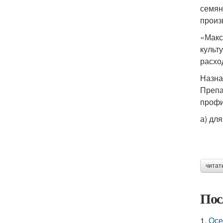
семян
произ
«Макс
культ
расхо
Назна
Препа
профи
а) дл
читат
Пос
1.
Осе