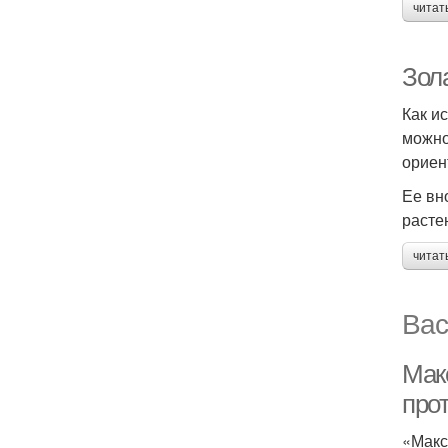
читат
Зола
Как и
можно
ориен
Ее вн
расте
читат
Вас
Мак
про
«Макс