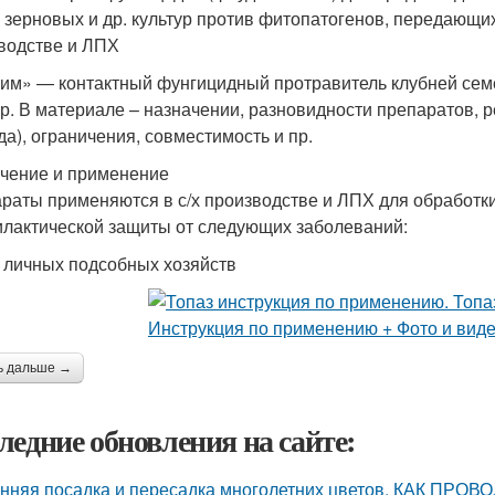
 зерновых и др. культур против фитопатогенов, передающихс
водстве и ЛПХ
им» — контактный фунгицидный протравитель клубней семе
ур. В материале – назначении, разновидности препаратов,
да), ограничения, совместимость и пр.
чение и применение
раты применяются в с/х производстве и ЛПХ для обработк
лактической защиты от следующих заболеваний:
я личных подсобных хозяйств
ь дальше →
ледние обновления на сайте:
нняя посадка и пересадка многолетних цветов. КАК 