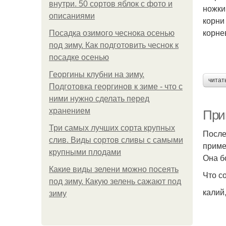
внутри. 50 сортов яблок с фото и
ножки
описаниями
корни
корне
Посадка озимого чеснока осенью
под зиму. Как подготовить чеснок к
посадке осенью
Георгины клубни на зиму.
читат
Подготовка георгинов к зиме - что с
ними нужно сделать перед
хранением
При
Три самых лучших сорта крупных
После
слив. Виды сортов сливы с самыми
приме
крупными плодами
Она б
Какие виды зелени можно посеять
Что с
под зиму. Какую зелень сажают под
калий
зиму