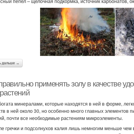
сный пепел – щелочная подкормка, источник карбонатов, о
ь дальше →
 правильно применять золу в качестве уд
 растений
богата минералами, которые находятся в ней в форме, лег
тв в ней около 30, но особенно много главных элементов п
ий, почти все необходимые растениям микроэлементы.
ле гречки и подсолнухов калия лишь немногим меньше чем в