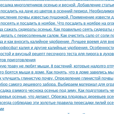
есадка многолетников осенью и весной. Добавление статьи
 посадить на даче из цветов в осенний период. Необходимо
кисление почвы известью пушонкой. Применение извести д
 посеять и посадить в ноябре. Что посадить в ноябре на ого
да сажать сидераты осенью. Как правильно сеять сидераты
 делать с пересоленным салом. Как очистить сало от соли п
да и как вносить калийное удобрение. Лучшее время для в
офосфат калия и другие калийные удобрения. Особенност
остой и вкусный рецепт песочного теста для пирога в духо
тов приготовления
кую траву не любят мыши. 8 растений, которые надолго отп
го боятся мыши в доме. Как понять, что в доме завелись м
к улучшить глинистую почву. Определение глинистой почвы
бор самого дешевого забора. Выбираем материал для огр
садка озимого чеснока осенью под зиму. Как подготовить ч
ревья осенью, что делают. Обрезка плодовых деревьев ос
всегда соблюдаю эти золотые правила пересадки лилий ос
ми