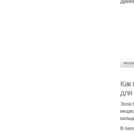
Древе
читат
Как
для
Зола 
вещес
кальц
В пеп