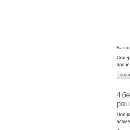
Важно
Содер
проце
читат
4 б
реш
Полно
элеме