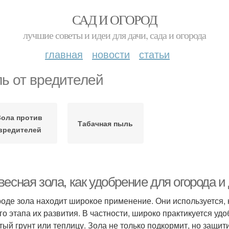
САД И ОГОРОД
лучшие советы и идеи для дачи, сада и огорода
главная
новости
статьи
ь от вредителей
Зола против
Табачная пыль
вредителей
есная зола, как удобрение для огорода и 
роде зола находит широкое применение. Они используется, 
го этапа их развития. В частности, широко практикуется уд
тый грунт или теплицу. Зола не только подкормит, но защит