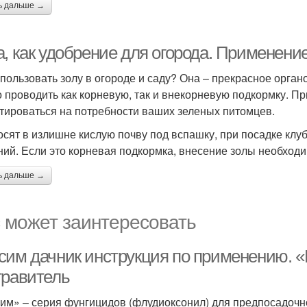
ь дальше →
, как удобрение для огорода. Применение
спользовать золу в огороде и саду? Она – прекрасное орга
 проводить как корневую, так и внекорневую подкормку. П
тироваться на потребности ваших зеленых питомцев.
осят в излишне кислую почву под вспашку, при посадке клу
ний. Если это корневая подкормка, внесение золы необход
ь дальше →
 может заинтересовать
сим дачник инструкция по применению. 
травитель
им» – серия фунгицидов (флудиоксонил) для предпосадочн