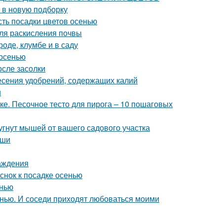
 в новую подборку
сть посадки цветов осенью
ля раскисления почвы
роде, клумбе и в саду
 осенью
осле засолки
несения удобрений, содержащих калий
и
вке. Песочное тесто для пирога – 10 пошаговых
угнут мышей от вашего садового участка
ыши
аждения
еснок к посадке осенью
енью
енью. И соседи приходят любоваться моими