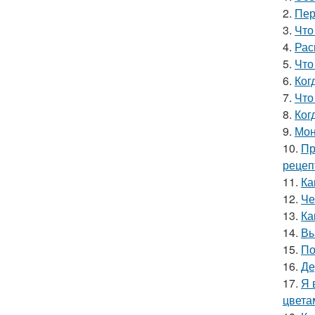
2.
Пер
3.
Что
4.
Рас
5.
Что
6.
Ког
7.
Что
8.
Ког
9.
Мон
10.
Пр
рецеп
11.
Ка
12.
Че
13.
Ка
14.
Вы
15.
По
16.
Де
17.
Я 
цвета