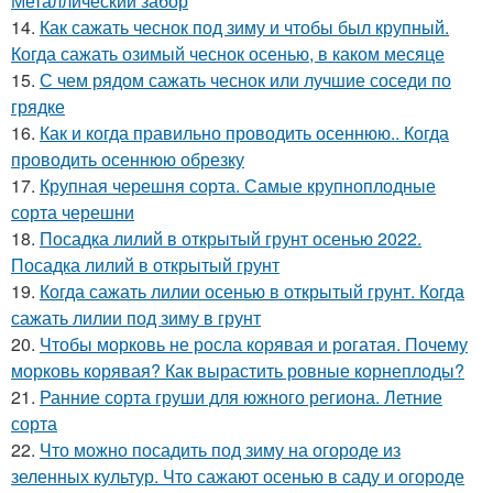
Металлический забор
14.
Как сажать чеснок под зиму и чтобы был крупный.
Когда сажать озимый чеснок осенью, в каком месяце
15.
С чем рядом сажать чеснок или лучшие соседи по
грядке
16.
Как и когда правильно проводить осеннюю.. Когда
проводить осеннюю обрезку
17.
Крупная черешня сорта. Самые крупноплодные
сорта черешни
18.
Посадка лилий в открытый грунт осенью 2022.
Посадка лилий в открытый грунт
19.
Когда сажать лилии осенью в открытый грунт. Когда
сажать лилии под зиму в грунт
20.
Чтобы морковь не росла корявая и рогатая. Почему
морковь корявая? Как вырастить ровные корнеплоды?
21.
Ранние сорта груши для южного региона. Летние
сорта
22.
Что можно посадить под зиму на огороде из
зеленных культур. Что сажают осенью в саду и огороде