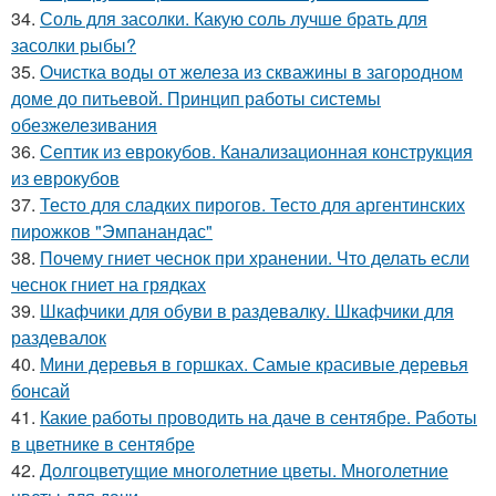
34.
Соль для засолки. Какую соль лучше брать для
засолки рыбы?
35.
Очистка воды от железа из скважины в загородном
доме до питьевой. Принцип работы системы
обезжелезивания
36.
Септик из еврокубов. Канализационная конструкция
из еврокубов
37.
Тесто для сладких пирогов. Тесто для аргентинских
пирожков "Эмпанандас"
38.
Почему гниет чеснок при хранении. Что делать если
чеснок гниет на грядках
39.
Шкафчики для обуви в раздевалку. Шкафчики для
раздевалок
40.
Мини деревья в горшках. Самые красивые деревья
бонсай
41.
Какие работы проводить на даче в сентябре. Работы
в цветнике в сентябре
42.
Долгоцветущие многолетние цветы. Многолетние