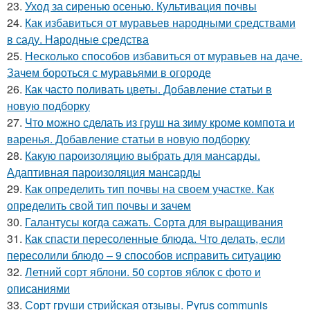
23.
Уход за сиренью осенью. Культивация почвы
24.
Как избавиться от муравьев народными средствами
в саду. Народные средства
25.
Несколько способов избавиться от муравьев на даче.
Зачем бороться с муравьями в огороде
26.
Как часто поливать цветы. Добавление статьи в
новую подборку
27.
Что можно сделать из груш на зиму кроме компота и
варенья. Добавление статьи в новую подборку
28.
Какую пароизоляцию выбрать для мансарды.
Адаптивная пароизоляция мансарды
29.
Как определить тип почвы на своем участке. Как
определить свой тип почвы и зачем
30.
Галантусы когда сажать. Сорта для выращивания
31.
Как спасти пересоленные блюда. Что делать, если
пересолили блюдо – 9 способов исправить ситуацию
32.
Летний сорт яблони. 50 сортов яблок с фото и
описаниями
33.
Сорт груши стрийская отзывы. Pyrus communis