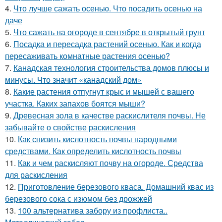
4.
Что лучше сажать осенью. Что посадить осенью на
даче
5.
Что сажать на огороде в сентябре в открытый грунт
6.
Посадка и пересадка растений осенью. Как и когда
пересаживать комнатные растения осенью?
7.
Канадская технология строительства домов плюсы и
минусы. Что значит «канадский дом»
8.
Какие растения отпугнут крыс и мышей с вашего
участка. Каких запахов боятся мыши?
9.
Древесная зола в качестве раскислителя почвы. Не
забывайте о свойстве раскисления
10.
Как снизить кислотность почвы народными
средствами. Как определить кислотность почвы
11.
Как и чем раскисляют почву на огороде. Средства
для раскисления
12.
Приготовление березового кваса. Домашний квас из
березового сока с изюмом без дрожжей
13.
100 альтернатива забору из профлиста..