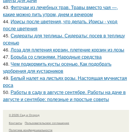
цветы для дачи
43.
Фиточаи из лечебных трав. Травы вместо чая —,
какие можно пить утром, днем и вечером
44.
Ирисы после цветения, что делать. Ирисы - уход
после цветения
45.
Сидераты для теплицы. Сидераты: посев в теплицу
осенью
46.
Лоза для плетения корзин. плетение корзин из лозы
47.
Борьба со слизнями. Народные средства
48.
Чем подкормить кусты осенью. Как подобрать
удобрения для кустарников
49.
Белый налет на листьях розы. Настоящая мучнистая
роса
50.
Работы в саду в августе сентябре. Работы на даче в
августе и сентябре: полезные и простые советы
© 2026 Сад и Огород
Контакты
Пользовательское соглашение
Политика конфидециальности