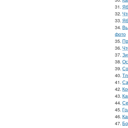
31.
Яб
32.
Чт
33.
Яб
34.
Вы
фото
35.
Пр
36.
Чт
37.
Зи
38.
Ос
39.
Со
40.
Тл
41.
Са
42.
Ко
43.
Ка
44.
Се
45.
Го
46.
Ка
47.
Бо