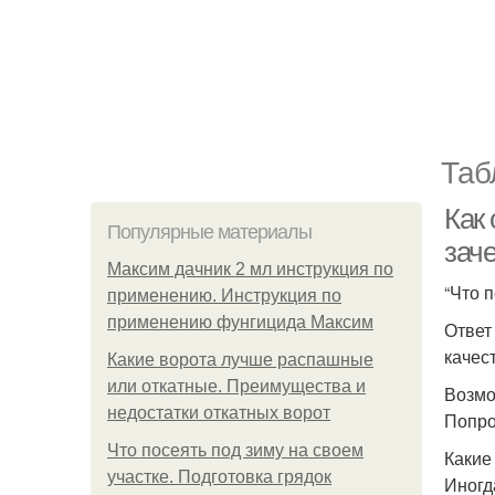
Таб
Как 
Популярные материалы
зач
Максим дачник 2 мл инструкция по
“Что п
применению. Инструкция по
применению фунгицида Максим
Ответ
качес
Какие ворота лучше распашные
или откатные. Преимущества и
Возмо
недостатки откатных ворот
Попро
Что посеять под зиму на своем
Какие
участке. Подготовка грядок
Иногд