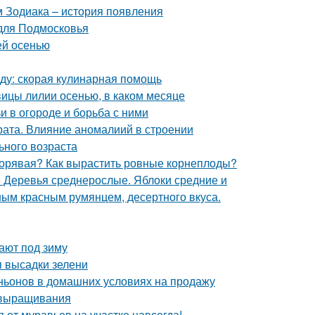
м Зодиака – история появления
 для Подмосковья
ей осенью
еду: скорая кулинарная помощь
овицы лилии осенью, в каком месяце
и в огороде и борьба с ними
ата. Влияние аномалиий в строении
ьного возраста
 корявая? Как вырастить ровные корнеплоды?
е Деревья среднерослые. Яблоки средние и
ным красным румянцем, десертного вкуса.
ают под зиму
я высадки зелени
ьонов в домашних условиях на продажу
 выращивания
я от муравьев на участке навсегда!