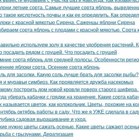
лони летние сорта. Самые лучшие сорта яблонь, выведенн
о такое кислотность почвы и как ее определить. Как опред
локи с красной мякотью Сирена. Саженцы яблони Сирена
бираем сорта яблонь с плодами с красной мякотью. Сорта к
авильно используем золу в качестве удобрения растений. К
о посадить рядом с грушей. Что посадить с грушей
мние сорта яблонь для средней полосы. Особенности реги
енние яблоки сорта. Осенние сорта яблонь
ль для засолки. Какую соль лучше брать для засолки рыбы?
я и муравьи симбиоз. Как проявляется дружба насекомых
мому построить дом новой кровли поверх старого шифера
гда убирать кабачки с грядки на хранение. Какие сорта каб
к называется цветок, как колокольчик. Цветы, похожие на к
нтябрь октябрь работы в саду. Что же я УЖЕ сделала в сад
лубика садовая выращивание и уход.
кие нужно цветы сажать осенью. Какие цветы сажают осень
рьба с грызунами. Дератизация