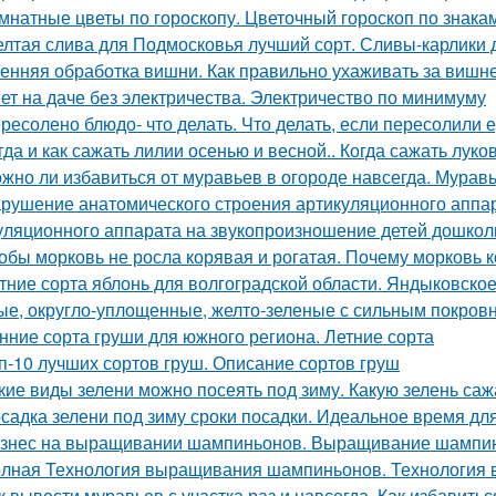
мнатные цветы по гороскопу. Цветочный гороскоп по знака
лтая слива для Подмосковья лучший сорт. Сливы-карлики
енняя обработка вишни. Как правильно ухаживать за вишн
ет на даче без электричества. Электричество по минимуму
ресолено блюдо- что делать. Что делать, если пересолили 
гда и как сажать лилии осенью и весной.. Когда сажать лук
жно ли избавиться от муравьев в огороде навсегда. Муравь
рушение анатомического строения артикуляционного аппар
уляционного аппарата на звукопроизношение детей дошкол
обы морковь не росла корявая и рогатая. Почему морковь
тние сорта яблонь для волгоградской области. Яндыковско
ые, округло-уплощенные, желто-зеленые с сильным покров
нние сорта груши для южного региона. Летние сорта
п-10 лучших сортов груш. Описание сортов груш
кие виды зелени можно посеять под зиму. Какую зелень саж
садка зелени под зиму сроки посадки. Идеальное время дл
знес на выращивании шампиньонов. Выращивание шампин
лная Технология выращивания шампиньонов. Технология
к вывести муравьев с участка раз и навсегда. Как избавитьс