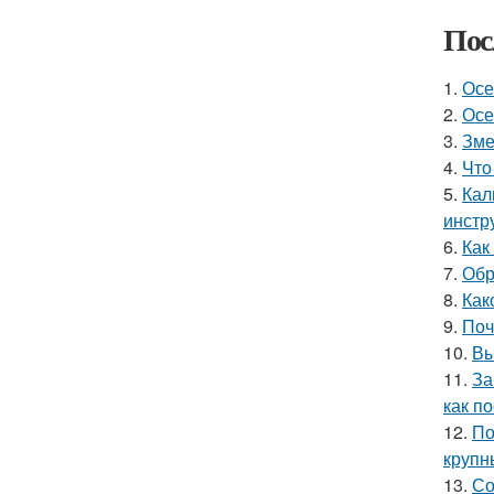
Пос
1.
Осе
2.
Осе
3.
Зме
4.
Что
5.
Кал
инстр
6.
Как
7.
Обр
8.
Как
9.
Поч
10.
Вы
11.
За
как п
12.
По
крупн
13.
Со