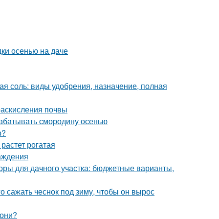
дки осенью на даче
ая соль: виды удобрения, назначение, полная
 раскисления почвы
рабатывать смородину осенью
р?
растет рогатая
аждения
оры для дачного участка: бюджетные варианты,
го сажать чеснок под зиму, чтобы он вырос
лони?