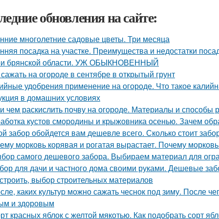
ледние обновления на сайте:
нние многолетние садовые цветы. Три месяца
нняя посадка на участке. Преимущества и недостатки поса
и брянской области. УЖ ОБЫКНОВЕННЫЙ
 сажать на огороде в сентябре в открытый грунт
ийные удобрения применение на огороде. Что такое калийн
укция в домашних условиях
 и чем раскислить почву на огороде. Материалы и способы
аботка кустов смородины и крыжовника осенью. Зачем об
ой забор обойдется вам дешевле всего. Сколько стоит забо
ему морковь корявая и рогатая вырастает. Почему морковь 
бор самого дешевого забора. Выбираем материал для огр
бор для дачи и частного дома своими руками. Дешевые заб
остроить, выбор строительных материалов
сле, каких культур можно сажать чеснок под зиму. После че
ым и здоровым
рт красных яблок с желтой мякотью. Как подобрать сорт яб