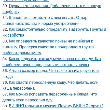
30.
Груша летняя ранняя. Добавление статьи в новую
подборку
31.
Шиповник свежий, что с ним делать. Отвар
шиповника: польза и норма употребления
32.
Как самостоятельно определить вид грунта. Грунты и
их свойства
33.
Как определить качество почвы не прибегая к
анализу. Проверка качества плодородного грунта
лабораторным путем
34.
Как определить, какая у меня почва в огороде. Как
наиболее точно определить кислотность почвы
35.
Алыча размер плода. Что такое алыча фрукт или
ягода
36.
Как спасти пересоленную кашу. Что делать, если
каша пересолена
37.
Как можно исправить пересоленные блюда. Что
делать если пересолил еду
38.
ВИШНЯ горькая и мелкая. Почему ВИШНЯ горчит?