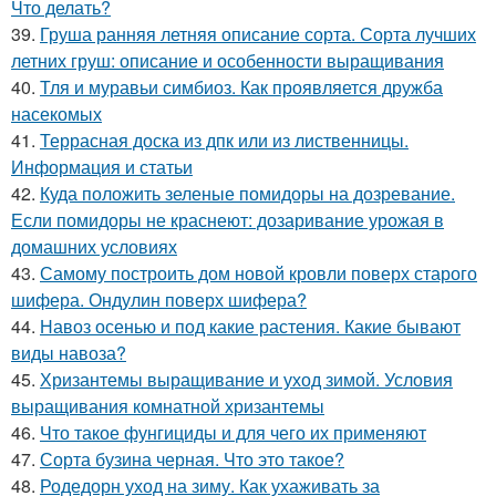
Что делать?
39.
Груша ранняя летняя описание сорта. Сорта лучших
летних груш: описание и особенности выращивания
40.
Тля и муравьи симбиоз. Как проявляется дружба
насекомых
41.
Террасная доска из дпк или из лиственницы.
Информация и статьи
42.
Куда положить зеленые помидоры на дозревание.
Если помидоры не краснеют: дозаривание урожая в
домашних условиях
43.
Самому построить дом новой кровли поверх старого
шифера. Ондулин поверх шифера?
44.
Навоз осенью и под какие растения. Какие бывают
виды навоза?
45.
Хризантемы выращивание и уход зимой. Условия
выращивания комнатной хризантемы
46.
Что такое фунгициды и для чего их применяют
47.
Сорта бузина черная. Что это такое?
48.
Родедорн уход на зиму. Как ухаживать за