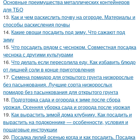
Основные преимущества металлических контейнеров
для ТБО
13.
Как и чем раскислить почву на огороде. Материалы и
способы раскисления почвы
14.
Какие овощи посадить под зиму. Что сажают под
зиму
15.
Что посадить рядом с чесноком. Совместная посадка
чеснока с другими культурами
16.
Что делать если пересолила еду. Как избавить блюдо
от лишней соли в конце приготовления
17.
Семена помидор для открытого грунта низкорослые
без пасынкования. Лучшие сорта низкорослых
помидор без пасынкования для открытого грунта
18.
Подготовка сада и огорода к зиме после сбора
урожая. Осенняя уборка сада и огорода после урожая
19.
Как вырастить зимой дома клубнику. Как посадить и
вырастить на подоконнике — особенности, условия и
пошаговые инструкции
20.
Посадка лилий осенью когда и как посадить. Посадка