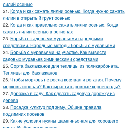
лилий осенью
21.
Когда и как сажать лилии осенью. Когда нужно сажать
лилии в открытый грунт осенью
22.
Когда и как правильно сажать лилии осенью. Когда
сажать лилии осенью в регионах
23.
Борьба с садовыми муравьями народными
средствами. Народные методы борьбы с муравьями
24.
Борьба с муравьями на участке. Как вывести
садовых муравьев химическими средствами
25.
Сорта баклажанов для теплицы из поликарбоната.
Теплицы для баклажанов
26.
Чтобы морковь не росла корявая и рогатая. Почему
морковь корявая? Как вырастить ровные корнеплоды?
27.
Дорожка в саду. Как сделать садовую дорожку из
дерева
28.
Посадка культур под зиму. Общие правила
подзимних посевов
29.
Какие условия нужны шампиньонам для хорошего
роста. Выбор помещения