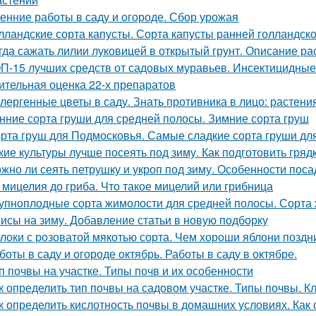
енние работы в саду и огороде. Сбор урожая
лландские сорта капусты. Сорта капусты ранней голландск
гда сажать лилии луковицей в открытый грунт. Описание ра
П-15 лучших средств от садовых муравьев. Инсектицидные
ительная оценка 22-х препаратов
лергенные цветы в саду. Знать противника в лицо: растен
нние сорта груши для средней полосы. Зимние сорта груш
рта груш для Подмосковья. Самые сладкие сорта груши дл
кие культуры лучше посеять под зиму. Как подготовить гря
жно ли сеять петрушку и укроп под зиму. Особенности поса
 мицелия до гриба. Что такое мицелий или грибница
упноплодные сорта жимолости для средней полосы. Сорта 
исы на зиму. Добавление статьи в новую подборку
локи с розоватой мякотью сорта. Чем хороши яблони поздн
боты в саду и огороде октябрь. Работы в саду в октябре.
п почвы на участке. Типы почв и их особенности
к определить тип почвы на садовом участке. Типы почвы. 
к определить кислотность почвы в домашних условиях. Как