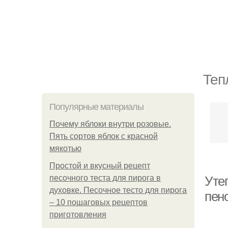
Теп
Популярные материалы
Почему яблоки внутри розовые.
Пять сортов яблок с красной
мякотью
Простой и вкусный рецепт
песочного теста для пирога в
Уте
духовке. Песочное тесто для пирога
пен
– 10 пошаговых рецептов
приготовления