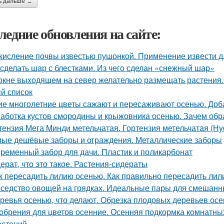
ь дальше →
ледние обновления на сайте:
кисление почвы известью пушонкой. Применение извести д
 сделать шар с блестками. Из чего сделан «снежный шар»
окне выходящем на север желательно размещать растения.
й список
ие многолетние цветы сажают и пересаживают осенью. Доб
аботка кустов смородины и крыжовника осенью. Зачем об
тензия Мега Минди метельчатая. Гортензия метельчатая (Hyd
ые дешёвые заборы и ограждения. Металлические заборы
ременный забор для дачи. Пластик и поликарбонат
ерат, что это такое. Растения-сидераты
к пересадить лилию осенью. Как правильно пересадить лил
седство овощей на грядках. Идеальные пары для смешанных
ревья осенью, что делают. Обрезка плодовых деревьев ос
обрения для цветов осенние. Осенняя подкормка комнатн
астений