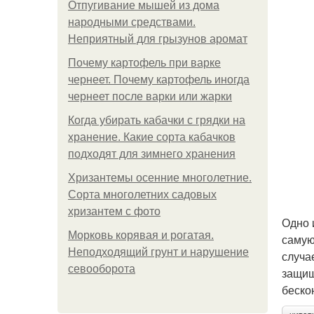
Отпугивание мышей из дома
народными средствами.
Неприятный для грызунов аромат
Почему картофель при варке
чернеет. Почему картофель иногда
чернеет после варки или жарки
Когда убирать кабачки с грядки на
хранение. Какие сорта кабачков
подходят для зимнего хранения
Хризантемы осенние многолетние.
Сорта многолетних садовых
хризантем с фото
Одно 
Морковь корявая и рогатая.
самую
Неподходящий грунт и нарушение
случа
севооборота
защищ
беско