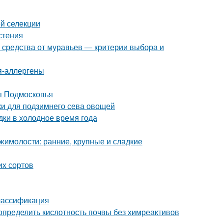
ой селекции
стения
 средства от муравьев — критерии выбора и
ия-аллергены
я Подмосковья
дки для подзимнего сева овощей
дки в холодное время года
жимолости: ранние, крупные и сладкие
их сортов
Классификация
 определить кислотность почвы без химреактивов