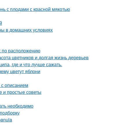
онь с плодами с красной мякотью
й
ны в домашних условиях
ых по расположению
расота цветников и долгая жизнь деревьев
па, где и что лучше сажать.
ему цветут яблони
г с описанием
ые и простые советы
вать необходимо
 подборку
panula