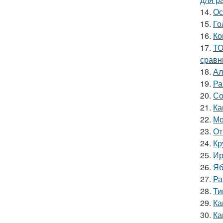
14.
Ос
15.
Го
16.
Ко
17.
ТО
сравн
18.
Ал
19.
Ра
20.
Со
21.
Ка
22.
Мо
23.
От
24.
Кр
25.
Ир
26.
Яб
27.
Ра
28.
Ти
29.
Ка
30.
Ка