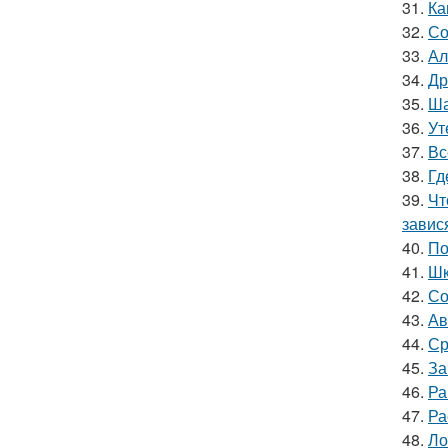
31.
Ка
32.
Со
33.
Ал
34.
Др
35.
Ша
36.
Ут
37.
Вс
38.
Гд
39.
Чт
завис
40.
По
41.
Шк
42.
Со
43.
Ав
44.
Ср
45.
За
46.
Ра
47.
Ра
48.
Ло