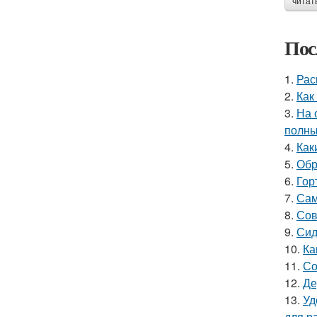
читат
Пос
1.
Рас
2.
Как
3.
На 
полны
4.
Как
5.
Обр
6.
Гор
7.
Сам
8.
Сов
9.
Сид
10.
Ка
11.
Со
12.
Де
13.
Уд
для р