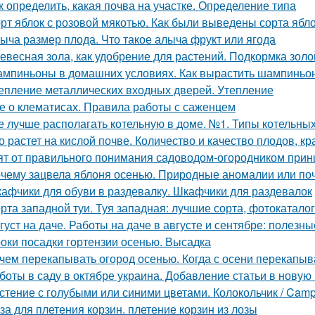
к определить, какая почва на участке. Определение типа
рт яблок с розовой мякотью. Как были выведены сорта ябл
ыча размер плода. Что такое алыча фрукт или ягода
евесная зола, как удобрение для растений. Подкормка золо
мпиньоны в домашних условиях. Как вырастить шампиньо
епление металлических входных дверей. Утепление
е о клематисах. Правила работы с саженцем
е лучше располагать котельную в доме. №1. Типы котельн
о растет на кислой почве. Количество и качество плодов, к
ят от правильного понимания садоводом-огородником принци
чему зацвела яблоня осенью. Природные аномалии или поч
афчики для обуви в раздевалку. Шкафчики для раздевалок
рта западной туи. Туя западная: лучшие сорта, фотокатало
густ на даче. Работы на даче в августе и сентябре: полезн
оки посадки гортензии осенью. Высадка
чем перекапывать огород осенью. Когда с осени перекапы
боты в саду в октябре украина. Добавление статьи в новую
стение с голубыми или синими цветами. Колокольчик / Cam
за для плетения корзин. плетение корзин из лозы