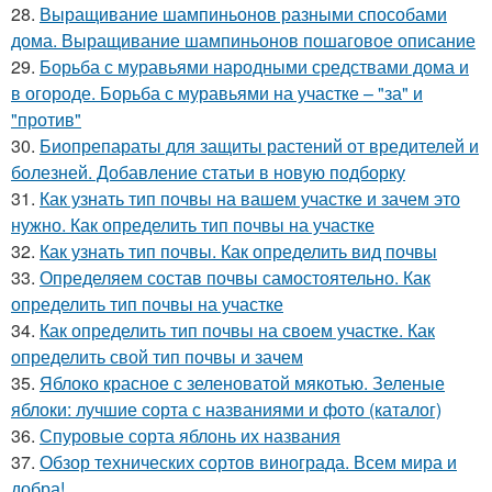
28.
Выращивание шампиньонов разными способами
дома. Выращивание шампиньонов пошаговое описание
29.
Борьба с муравьями народными средствами дома и
в огороде. Борьба с муравьями на участке – "за" и
"против"
30.
Биопрепараты для защиты растений от вредителей и
болезней. Добавление статьи в новую подборку
31.
Как узнать тип почвы на вашем участке и зачем это
нужно. Как определить тип почвы на участке
32.
Как узнать тип почвы. Как определить вид почвы
33.
Определяем состав почвы самостоятельно. Как
определить тип почвы на участке
34.
Как определить тип почвы на своем участке. Как
определить свой тип почвы и зачем
35.
Яблоко красное с зеленоватой мякотью. Зеленые
яблоки: лучшие сорта с названиями и фото (каталог)
36.
Спуровые сорта яблонь их названия
37.
Обзор технических сортов винограда. Всем мира и
добра!