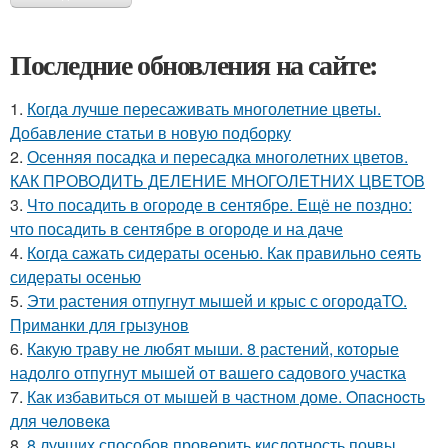
Последние обновления на сайте:
1.
Когда лучше пересаживать многолетние цветы.
Добавление статьи в новую подборку
2.
Осенняя посадка и пересадка многолетних цветов.
КАК ПРОВОДИТЬ ДЕЛЕНИЕ МНОГОЛЕТНИХ ЦВЕТОВ
3.
Что посадить в огороде в сентябре. Ещё не поздно:
что посадить в сентябре в огороде и на даче
4.
Когда сажать сидераты осенью. Как правильно сеять
сидераты осенью
5.
Эти растения отпугнут мышей и крыс с огородаТО.
Приманки для грызунов
6.
Какую траву не любят мыши. 8 растений, которые
надолго отпугнут мышей от вашего садового участка
7.
Как избавиться от мышей в частном доме. Oпacнocть
для чeлoвeкa
8.
8 лучших способов проверить кислотность почвы.