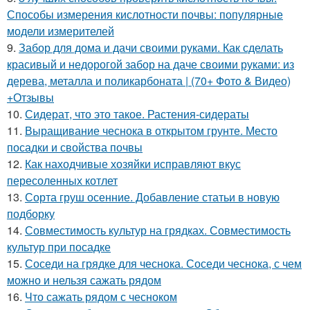
Способы измерения кислотности почвы: популярные
модели измерителей
9.
Забор для дома и дачи своими руками. Как сделать
красивый и недорогой забор на даче своими руками: из
дерева, металла и поликарбоната | (70+ Фото & Видео)
+Отзывы
10.
Сидерат, что это такое. Растения-сидераты
11.
Выращивание чеснока в открытом грунте. Место
посадки и свойства почвы
12.
Как находчивые хозяйки исправляют вкус
пересоленных котлет
13.
Сорта груш осенние. Добавление статьи в новую
подборку
14.
Совместимость культур на грядках. Совместимость
культур при посадке
15.
Соседи на грядке для чеснока. Соседи чеснока, с чем
можно и нельзя сажать рядом
16.
Что сажать рядом с чесноком