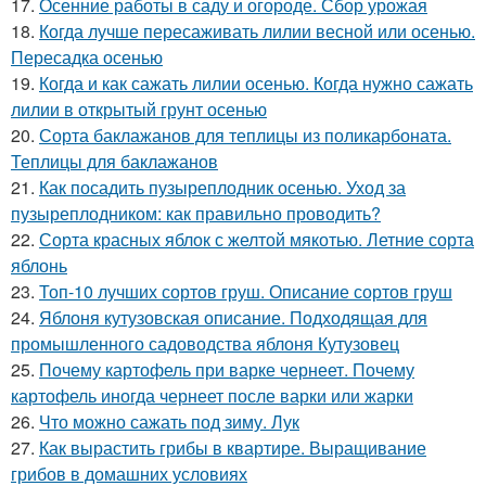
17.
Осенние работы в саду и огороде. Сбор урожая
18.
Когда лучше пересаживать лилии весной или осенью.
Пересадка осенью
19.
Когда и как сажать лилии осенью. Когда нужно сажать
лилии в открытый грунт осенью
20.
Сорта баклажанов для теплицы из поликарбоната.
Теплицы для баклажанов
21.
Как посадить пузыреплодник осенью. Уход за
пузыреплодником: как правильно проводить?
22.
Сорта красных яблок с желтой мякотью. Летние сорта
яблонь
23.
Топ-10 лучших сортов груш. Описание сортов груш
24.
Яблоня кутузовская описание. Подходящая для
промышленного садоводства яблоня Кутузовец
25.
Почему картофель при варке чернеет. Почему
картофель иногда чернеет после варки или жарки
26.
Что можно сажать под зиму. Лук
27.
Как вырастить грибы в квартире. Выращивание
грибов в домашних условиях