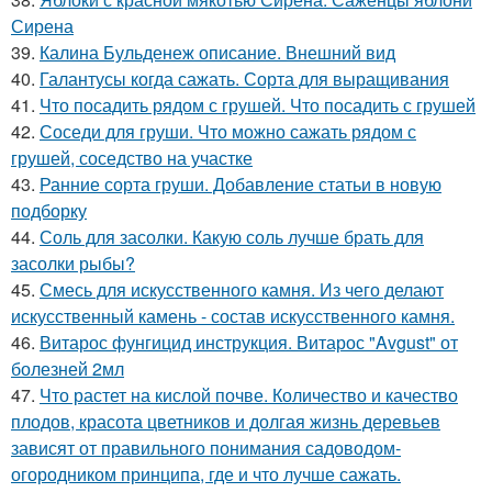
Сирена
39.
Калина Бульденеж описание. Внешний вид
40.
Галантусы когда сажать. Сорта для выращивания
41.
Что посадить рядом с грушей. Что посадить с грушей
42.
Соседи для груши. Что можно сажать рядом с
грушей, соседство на участке
43.
Ранние сорта груши. Добавление статьи в новую
подборку
44.
Соль для засолки. Какую соль лучше брать для
засолки рыбы?
45.
Смесь для искусственного камня. Из чего делают
искусственный камень - состав искусственного камня.
46.
Витарос фунгицид инструкция. Витарос "Avgust" от
болезней 2мл
47.
Что растет на кислой почве. Количество и качество
плодов, красота цветников и долгая жизнь деревьев
зависят от правильного понимания садоводом-
огородником принципа, где и что лучше сажать.