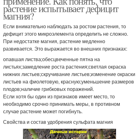
применение. Как понять, что
растений
растение испытывает дефицит
магния?
Если внимательно наблюдать за ростом растения, то
дефицит этого микроэлемента определить не сложно.
При недостатке магния, растение медленно
развивается. Это выражается во внешних признаках:
опавшая листва;обесцвеченные пятна на
листьях;замедление роста растения;светлая окраска
нижних листьев;скручивание листьев;изменение окраски
листьев на фиолетовую, красную;уменьшение размеров
плодов;наличие грибковых поражений.
Если хотя бы один из признаков имеет место, то
необходимо срочно принимать меры, в противном
случае растение может погибнуть.
Свойства и состав удобрения сульфата магния