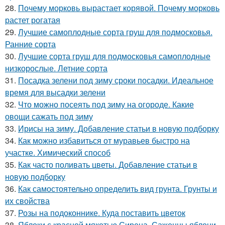
28.
Почему морковь вырастает корявой. Почему морковь
растет рогатая
29.
Лучшие самоплодные сорта груш для подмосковья.
Ранние сорта
30.
Лучшие сорта груш для подмосковья самоплодные
низкорослые. Летние сорта
31.
Посадка зелени под зиму сроки посадки. Идеальное
время для высадки зелени
32.
Что можно посеять под зиму на огороде. Какие
овощи сажать под зиму
33.
Ирисы на зиму. Добавление статьи в новую подборку
34.
Как можно избавиться от муравьев быстро на
участке. Химический способ
35.
Как часто поливать цветы. Добавление статьи в
новую подборку
36.
Как самостоятельно определить вид грунта. Грунты и
их свойства
37.
Розы на подоконнике. Куда поставить цветок
38.
Яблоки с красной мякотью Сирена. Саженцы яблони