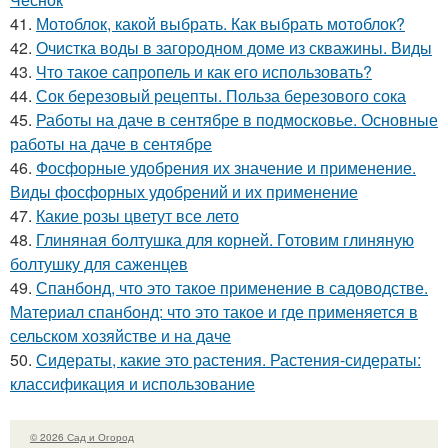
41.
Мотоблок, какой выбрать. Как выбрать мотоблок?
42.
Очистка воды в загородном доме из скважины. Виды
43.
Что такое сапропель и как его использовать?
44.
Сок березовый рецепты. Польза березового сока
45.
Работы на даче в сентябре в подмосковье. Основные
работы на даче в сентябре
46.
Фосфорные удобрения их значение и применение.
Виды фосфорных удобрений и их применение
47.
Какие розы цветут все лето
48.
Глиняная болтушка для корней. Готовим глиняную
болтушку для саженцев
49.
Спанбонд, что это такое применение в садоводстве.
Материал спанбонд: что это такое и где применяется в
сельском хозяйстве и на даче
50.
Сидераты, какие это растения. Растения-сидераты:
классификация и использование
© 2026 Сад и Огород