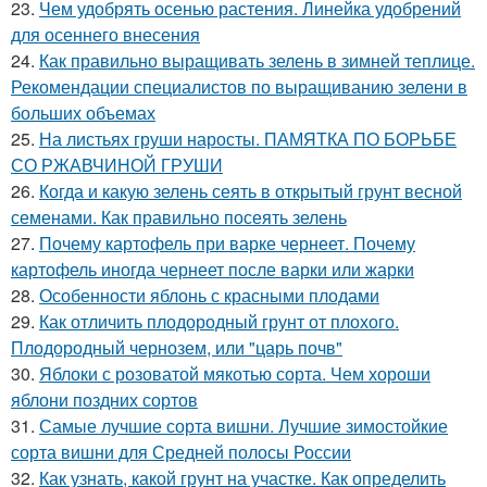
23.
Чем удобрять осенью растения. Линейка удобрений
для осеннего внесения
24.
Как правильно выращивать зелень в зимней теплице.
Рекомендации специалистов по выращиванию зелени в
больших объемах
25.
На листьях груши наросты. ПАМЯТКА ПО БОРЬБЕ
СО РЖАВЧИНОЙ ГРУШИ
26.
Когда и какую зелень сеять в открытый грунт весной
семенами. Как правильно посеять зелень
27.
Почему картофель при варке чернеет. Почему
картофель иногда чернеет после варки или жарки
28.
Особенности яблонь с красными плодами
29.
Как отличить плодородный грунт от плохого.
Плодородный чернозем, или "царь почв"
30.
Яблоки с розоватой мякотью сорта. Чем хороши
яблони поздних сортов
31.
Самые лучшие сорта вишни. Лучшие зимостойкие
сорта вишни для Средней полосы России
32.
Как узнать, какой грунт на участке. Как определить