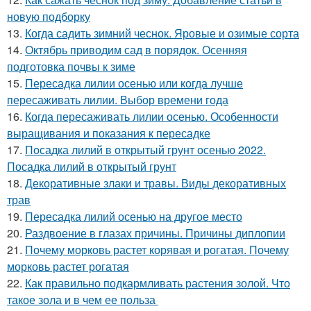
новую подборку
13.
Когда садить зимний чеснок. Яровые и озимые сорта
14.
Октябрь приводим сад в порядок. Осенняя
подготовка почвы к зиме
15.
Пересадка лилии осенью или когда лучше
пересаживать лилии. Выбор времени года
16.
Когда пересаживать лилии осенью. Особенности
выращивания и показания к пересадке
17.
Посадка лилий в открытый грунт осенью 2022.
Посадка лилий в открытый грунт
18.
Декоративные злаки и травы. Виды декоративных
трав
19.
Пересадка лилий осенью на другое место
20.
Раздвоение в глазах причины. Причины диплопии
21.
Почему морковь растет корявая и рогатая. Почему
морковь растет рогатая
22.
Как правильно подкармливать растения золой. Что
такое зола и в чем ее польза