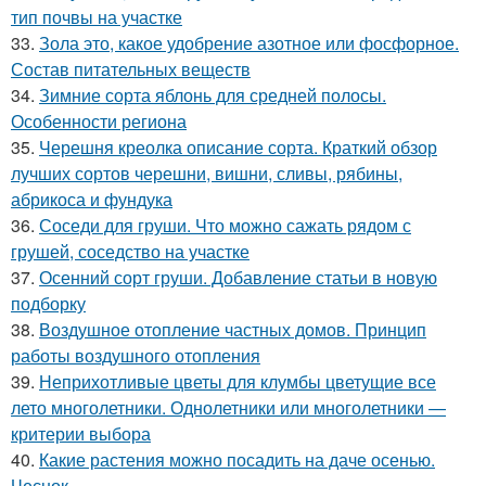
тип почвы на участке
33.
Зола это, какое удобрение азотное или фосфорное.
Состав питательных веществ
34.
Зимние сорта яблонь для средней полосы.
Особенности региона
35.
Черешня креолка описание сорта. Краткий обзор
лучших сортов черешни, вишни, сливы, рябины,
абрикоса и фундука
36.
Соседи для груши. Что можно сажать рядом с
грушей, соседство на участке
37.
Осенний сорт груши. Добавление статьи в новую
подборку
38.
Воздушное отопление частных домов. Принцип
работы воздушного отопления
39.
Неприхотливые цветы для клумбы цветущие все
лето многолетники. Однолетники или многолетники —
критерии выбора
40.
Какие растения можно посадить на даче осенью.
Чеснок