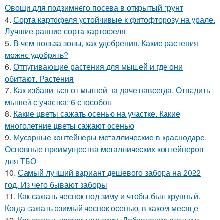
Овощи для подзимнего посева в открытый грунт
4.
Сорта картофеля устойчивые к фитофторозу на урале.
Лучшие ранние сорта картофеля
5.
В чем польза золы, как удобрения. Какие растения
можно удобрять?
6.
Отпугивающие растения для мышей и где они
обитают. Растения
7.
Как избавиться от мышей на даче навсегда. Отвадить
мышей с участка: 6 способов
8.
Какие цветы сажать осенью на участке. Какие
многолетние цветы сажают осенью
9.
Мусорные контейнеры металлические в краснодаре.
Основные преимущества металлических контейнеров
для ТБО
10.
Самый лучший вариант дешевого забора на 2022
год. Из чего бывают заборы
11.
Как сажать чеснок под зиму и чтобы был крупный.
Когда сажать озимый чеснок осенью, в каком месяце
12.
Как сажать чеснок под зиму. Добавление статьи в