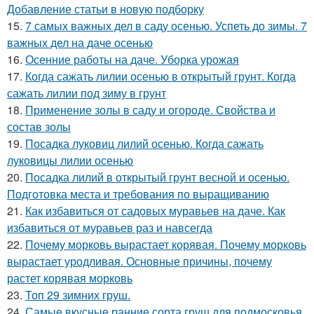
Добавление статьи в новую подборку
15.
7 самых важных дел в саду осенью. Успеть до зимы. 7
важных дел на даче осенью
16.
Осенние работы на даче. Уборка урожая
17.
Когда сажать лилии осенью в открытый грунт. Когда
сажать лилии под зиму в грунт
18.
Применение золы в саду и огороде. Свойства и
состав золы
19.
Посадка луковиц лилий осенью. Когда сажать
луковицы лилии осенью
20.
Посадка лилий в открытый грунт весной и осенью.
Подготовка места и требования по выращиванию
21.
Как избавиться от садовых муравьев на даче. Как
избавиться от муравьев раз и навсегда
22.
Почему морковь вырастает корявая. Почему морковь
вырастает уродливая. Основные причины, почему
растет корявая морковь
23.
Топ 29 зимних груш.
24.
Самые вкусные ранние сорта груш для подмосковья.