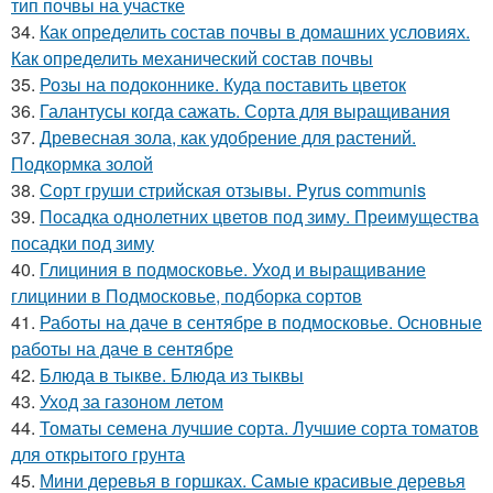
тип почвы на участке
34.
Как определить состав почвы в домашних условиях.
Как определить механический состав почвы
35.
Розы на подоконнике. Куда поставить цветок
36.
Галантусы когда сажать. Сорта для выращивания
37.
Древесная зола, как удобрение для растений.
Подкормка золой
38.
Сорт груши стрийская отзывы. Pyrus communis
39.
Посадка однолетних цветов под зиму. Преимущества
посадки под зиму
40.
Глициния в подмосковье. Уход и выращивание
глицинии в Подмосковье, подборка сортов
41.
Работы на даче в сентябре в подмосковье. Основные
работы на даче в сентябре
42.
Блюда в тыкве. Блюда из тыквы
43.
Уход за газоном летом
44.
Томаты семена лучшие сорта. Лучшие сорта томатов
для открытого грунта
45.
Мини деревья в горшках. Самые красивые деревья