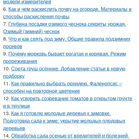
модели измерителей
6.
Как и чем раскислить почву на огороде. Материалы и
способы раскисления почвы
7.
Глубина посадки озимого чеснока секреты урожая.
Озимый (зимний) чеснок
8.
Что и как сеять под зиму. Общие правила подзимних
посевов
9.
Почему морковь бывает рогатая и корявая. Режим
прореживания
10.
Сорта груш осенние. Добавление статьи в новую
подборку
11.
Как правильно выбрать орхидею. Фаленопсис –
способен на повторное цветение
12.
Как ускорить созревание томатов в открытом грунте
и в теплице
13.
Как я готовлю молодые деревья к зимовке.
Подготовка сада к зиме: укрытие молодых плодовых
деревьев
14.
Обработка сада осенью от вредителей и болезней.