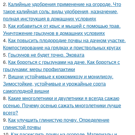
2.
Калийные удобрения применение на огороде. Что
такое калийная соль: виды удобрения, назначение,
полная инструкция в домашних условиях
3.
Как избавиться от крыс и мышей с помощью трав.
Уничтожение грызунов в домашних условиях
4.
Как повысить плодородие почвы на дачном участке.
Компостирование на грядках и приствольных кругах
5.
Грызунов не будет точно. Эковата
6.
Как бороться с грызунами на даче. Как бороться с
грызунами: меры профилактики
7.
Вишни устойчивые к коккомикозу и монилиозу.
Зимостойкие, устойчивые и урожайные сорта
самоплодной вишни
8.
Какие многолетники и двулетники я всегда сажаю
осенью. Почему осенью сажать многолетники лучше
всего?
9.
Как улучшить глинистую почву. Определение
глинистой почвы
10.
Как раскислить почву на огороде. Материалы и