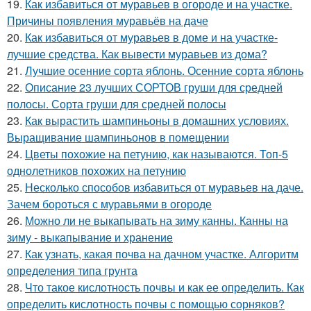
19.
Как избавиться от муравьев в огороде и на участке.
Причины появления муравьёв на даче
20.
Как избавиться от муравьев в доме и на участке-
лучшие средства. Как вывести муравьев из дома?
21.
Лучшие осенние сорта яблонь. Осенние сорта яблонь
22.
Описание 23 лучших СОРТОВ груши для средней
полосы. Сорта груши для средней полосы
23.
Как вырастить шампиньоны в домашних условиях.
Выращивание шампиньонов в помещении
24.
Цветы похожие на петунию, как называются. Топ-5
однолетников похожих на петунию
25.
Несколько способов избавиться от муравьев на даче.
Зачем бороться с муравьями в огороде
26.
Можно ли не выкапывать на зиму канны. Канны на
зиму - выкапывание и хранение
27.
Как узнать, какая почва на дачном участке. Алгоритм
определения типа грунта
28.
Что такое кислотность почвы и как ее определить. Как
определить кислотность почвы с помощью сорняков?