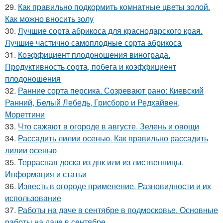
29.
Как правильно подкормить комнатные цветы золой.
Как можно вносить золу
30.
Лучшие сорта абрикоса для краснодарского края.
Лучшие частично самоплодные сорта абрикоса
31.
Коэффициент плодоношения винограда.
Продуктивность сорта, побега и коэффициент
плодоношения
32.
Ранние сорта персика. Созревают рано: Киевский
Ранний, Белый Лебедь, Грисборо и Редхайвен,
Мореттини
33.
Что сажают в огороде в августе. Зелень и овощи
34.
Рассадить лилии осенью. Как правильно рассадить
лилии осенью
35.
Террасная доска из дпк или из лиственницы.
Информация и статьи
36.
Известь в огороде применение. Разновидности и их
использование
37.
Работы на даче в сентябре в подмосковье. Основные
работы на даче в сентябре