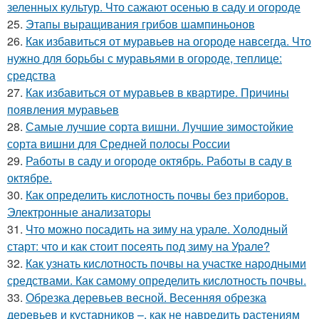
зеленных культур. Что сажают осенью в саду и огороде
25.
Этапы выращивания грибов шампиньонов
26.
Как избавиться от муравьев на огороде навсегда. Что
нужно для борьбы с муравьями в огороде, теплице:
средства
27.
Как избавиться от муравьев в квартире. Причины
появления муравьев
28.
Самые лучшие сорта вишни. Лучшие зимостойкие
сорта вишни для Средней полосы России
29.
Работы в саду и огороде октябрь. Работы в саду в
октябре.
30.
Как определить кислотность почвы без приборов.
Электронные анализаторы
31.
Что можно посадить на зиму на урале. Холодный
старт: что и как стоит посеять под зиму на Урале?
32.
Как узнать кислотность почвы на участке народными
средствами. Как самому определить кислотность почвы.
33.
Обрезка деревьев весной. Весенняя обрезка
деревьев и кустарников –, как не навредить растениям