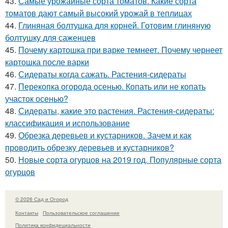
43.
Самые урожайные сорта томатов. Какие сорта
томатов дают самый высокий урожай в теплицах
44.
Глиняная болтушка для корней. Готовим глиняную
болтушку для саженцев
45.
Почему картошка при варке темнеет. Почему чернеет
картошка после варки
46.
Сидераты когда сажать. Растения-сидераты
47.
Перекопка огорода осенью. Копать или не копать
участок осенью?
48.
Сидераты, какие это растения. Растения-сидераты:
классификация и использование
49.
Обрезка деревьев и кустарников. Зачем и как
проводить обрезку деревьев и кустарников?
50.
Новые сорта огурцов на 2019 год. Популярные сорта
огурцов
© 2026 Сад и Огород
Контакты
Пользовательское соглашение
Политика конфидециальности