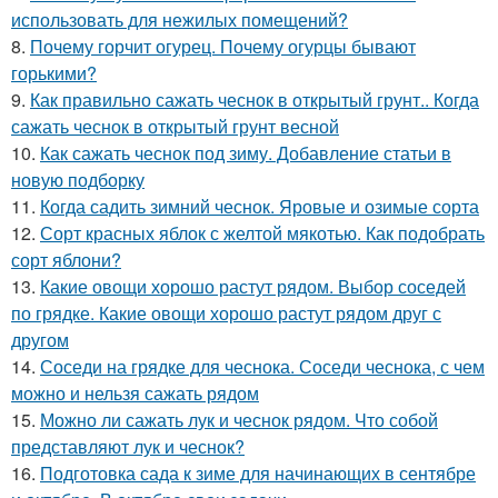
использовать для нежилых помещений?
8.
Почему горчит огурец. Почему огурцы бывают
горькими?
9.
Как правильно сажать чеснок в открытый грунт.. Когда
сажать чеснок в открытый грунт весной
10.
Как сажать чеснок под зиму. Добавление статьи в
новую подборку
11.
Когда садить зимний чеснок. Яровые и озимые сорта
12.
Сорт красных яблок с желтой мякотью. Как подобрать
сорт яблони?
13.
Какие овощи хорошо растут рядом. Выбор соседей
по грядке. Какие овощи хорошо растут рядом друг с
другом
14.
Соседи на грядке для чеснока. Соседи чеснока, с чем
можно и нельзя сажать рядом
15.
Можно ли сажать лук и чеснок рядом. Что собой
представляют лук и чеснок?
16.
Подготовка сада к зиме для начинающих в сентябре