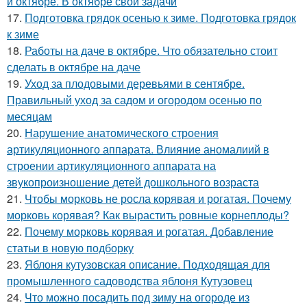
и октябре. В октябре свои задачи
17.
Подготовка грядок осенью к зиме. Подготовка грядок
к зиме
18.
Работы на даче в октябре. Что обязательно стоит
сделать в октябре на даче
19.
Уход за плодовыми деревьями в сентябре.
Правильный уход за садом и огородом осенью по
месяцам
20.
Нарушение анатомического строения
артикуляционного аппарата. Влияние аномалиий в
строении артикуляционного аппарата на
звукопроизношение детей дошкольного возраста
21.
Чтобы морковь не росла корявая и рогатая. Почему
морковь корявая? Как вырастить ровные корнеплоды?
22.
Почему морковь корявая и рогатая. Добавление
статьи в новую подборку
23.
Яблоня кутузовская описание. Подходящая для
промышленного садоводства яблоня Кутузовец
24.
Что можно посадить под зиму на огороде из