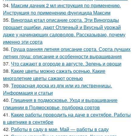
34.
Максим дачник 2 мл инструкция по применению.
Инструкция по применению фунгицида Максим
35.
Виноград ютал описание сорта. Эти Винограды
прощает ошибки, дают Отличный и Вкусный урожай
даже у начинающих садоводов. Рассказываю, почему
именно эти сорта
36.
Груша ранняя летняя описание сорта. Сорта лучших
летних груш: описание и особенности выращивания
37.
Что сажают в огороде в августе. Зелень и овощи
38.
Какие цветы можно сажать осенью. Какие
многолетние цветы сажают осенью
39.
Террасная доска из дпк или из лиственницы.
Информация и статьи
40.
Глициния в подмосковье. Уход и выращивание
глицинии в Подмосковье, подборка сортов
41.
Какие работы проводить на даче в сентябре. Работы
в цветнике в сентябре
42.
Работы в саду в мае. Май — работы в саду