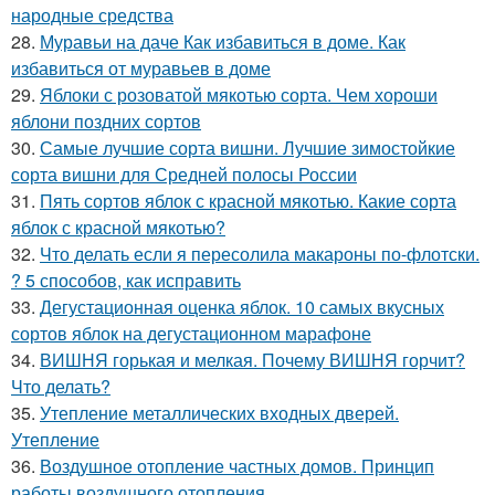
народные средства
28.
Муравьи на даче Как избавиться в доме. Как
избавиться от муравьев в доме
29.
Яблоки с розоватой мякотью сорта. Чем хороши
яблони поздних сортов
30.
Самые лучшие сорта вишни. Лучшие зимостойкие
сорта вишни для Средней полосы России
31.
Пять сортов яблок с красной мякотью. Какие сорта
яблок с красной мякотью?
32.
Что делать если я пересолила макароны по-флотски.
? 5 способов, как исправить
33.
Дегустационная оценка яблок. 10 самых вкусных
сортов яблок на дегустационном марафоне
34.
ВИШНЯ горькая и мелкая. Почему ВИШНЯ горчит?
Что делать?
35.
Утепление металлических входных дверей.
Утепление
36.
Воздушное отопление частных домов. Принцип
работы воздушного отопления