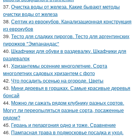
37.
Очистка воды от железа. Какие бывают методы
очистки воды от железа
38.
Септик из еврокубов. Канализационная конструкция
из еврокубов
39.
Тесто для сладких пирогов. Тесто для аргентинских
пирожков "Эмпанандас"
40.
Шкафчики для обуви в раздевалку. Шкафчики для
раздевалок
41.
Хризантемы осенние многолетние. Сорта
многолетних садовых хризантем с фото
42.
Что посадить осенью на огороде. Цветы
43.
Мини деревья в горшках. Самые красивые деревья
бонсай
44.
Можно ли сажать рядом клубнику разных сортов.
Могут ли переопыляться разные сорта, посаженные
рядом?
45.
Герань и пеларгония одно и тоже. Сравнение
46.
Пампасная трава в подмосковье посадка и уход.