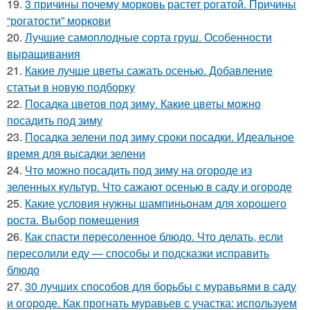
19.
3 причины почему морковь растет рогатой. Причины
“рогатости” моркови
20.
Лучшие самоплодные сорта груш. Особенности
выращивания
21.
Какие лучше цветы сажать осенью. Добавление
статьи в новую подборку
22.
Посадка цветов под зиму. Какие цветы можно
посадить под зиму
23.
Посадка зелени под зиму сроки посадки. Идеальное
время для высадки зелени
24.
Что можно посадить под зиму на огороде из
зеленных культур. Что сажают осенью в саду и огороде
25.
Какие условия нужны шампиньонам для хорошего
роста. Выбор помещения
26.
Как спасти пересоленное блюдо. Что делать, если
пересолили еду — способы и подсказки исправить
блюдо
27.
30 лучших способов для борьбы с муравьями в саду
и огороде. Как прогнать муравьев с участка: используем