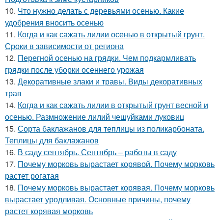
10.
Что нужно делать с деревьями осенью. Какие
удобрения вносить осенью
11.
Когда и как сажать лилии осенью в открытый грунт.
Сроки в зависимости от региона
12.
Перегной осенью на грядки. Чем подкармливать
грядки после уборки осеннего урожая
13.
Декоративные злаки и травы. Виды декоративных
трав
14.
Когда и как сажать лилии в открытый грунт весной и
осенью. Размножение лилий чешуйками луковиц
15.
Сорта баклажанов для теплицы из поликарбоната.
Теплицы для баклажанов
16.
В саду сентябрь. Сентябрь – работы в саду
17.
Почему морковь вырастает корявой. Почему морковь
растет рогатая
18.
Почему морковь вырастает корявая. Почему морковь
вырастает уродливая. Основные причины, почему
растет корявая морковь