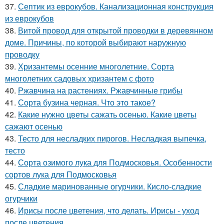
37.
Септик из еврокубов. Канализационная конструкция
из еврокубов
38.
Витой провод для открытой проводки в деревянном
доме. Причины, по которой выбирают наружную
проводку
39.
Хризантемы осенние многолетние. Сорта
многолетних садовых хризантем с фото
40.
Ржавчина на растениях. Ржавчинные грибы
41.
Сорта бузина черная. Что это такое?
42.
Какие нужно цветы сажать осенью. Какие цветы
сажают осенью
43.
Тесто для несладких пирогов. Несладкая выпечка,
тесто
44.
Сорта озимого лука для Подмосковья. Особенности
сортов лука для Подмосковья
45.
Сладкие маринованные огурчики. Кисло-сладкие
огурчики
46.
Ирисы после цветения, что делать. Ирисы - уход
после цветения