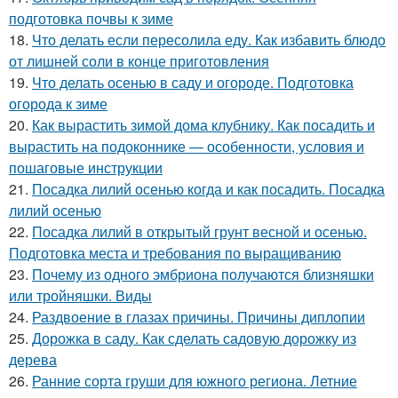
подготовка почвы к зиме
18.
Что делать если пересолила еду. Как избавить блюдо
от лишней соли в конце приготовления
19.
Что делать осенью в саду и огороде. Подготовка
огорода к зиме
20.
Как вырастить зимой дома клубнику. Как посадить и
вырастить на подоконнике — особенности, условия и
пошаговые инструкции
21.
Посадка лилий осенью когда и как посадить. Посадка
лилий осенью
22.
Посадка лилий в открытый грунт весной и осенью.
Подготовка места и требования по выращиванию
23.
Почему из одного эмбриона получаются близняшки
или тройняшки. Виды
24.
Раздвоение в глазах причины. Причины диплопии
25.
Дорожка в саду. Как сделать садовую дорожку из
дерева
26.
Ранние сорта груши для южного региона. Летние