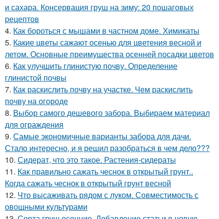
и сахара. Консервация груш на зиму: 20 пошаговых
рецептов
4.
Как бороться с мышами в частном доме. Химикаты
5.
Какие цветы сажают осенью для цветения весной и
летом. Основные преимущества осенней посадки цветов
6.
Как улучшить глинистую почву. Определение
глинистой почвы
7.
Как раскислить почву на участке. Чем раскислить
почву на огороде
8.
Выбор самого дешевого забора. Выбираем материал
для ограждения
9.
Самые экономичные варианты забора для дачи.
Стало интересно, и я решил разобраться в чем дело???
10.
Сидерат, что это такое. Растения-сидераты
11.
Как правильно сажать чеснок в открытый грунт..
Когда сажать чеснок в открытый грунт весной
12.
Что высаживать рядом с луком. Совместимость с
овощными культурами
13.
Сорта груш осенние. Добавление статьи в новую