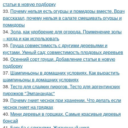
статьи в новую подборку
33.
Почему нельзя есть огурцы и помидоры вместе. Врач
рассказал, почему нельзя в салате смешивать огурцы и
помидоры
34.
Зола, как удобрение для огорода. Применение золы
– когда и как использовать
35.
Груша совместимость с другими деревьями и
кустами. Умный сад: совместимость плодовых деревьев
36.
Осенний сорт груши. Добавление статьи в новую
подборку
37.
Шампиньоны в домашних условиях. Как вырастить
шампиньоны в домашних условиях
38.
Тесто для сладких пирогов. Тесто для аргентинских
пирожков "Эмпанандас"
39.
Почему гниет чеснок при хранении. Что делать если
чеснок гниет на грядках
40.
Мини деревья в горшках. Самые красивые деревья
бонсай
41.
Борьба с слизнями. Жизненный цикл