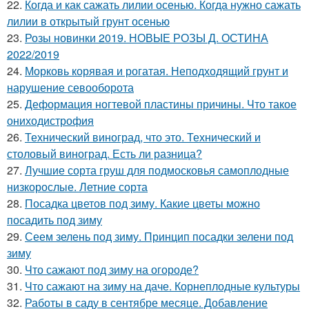
22.
Когда и как сажать лилии осенью. Когда нужно сажать
лилии в открытый грунт осенью
23.
Розы новинки 2019. НОВЫЕ РОЗЫ Д. ОСТИНА
2022/2019
24.
Морковь корявая и рогатая. Неподходящий грунт и
нарушение севооборота
25.
Деформация ногтевой пластины причины. Что такое
ониходистрофия
26.
Технический виноград, что это. Технический и
столовый виноград. Есть ли разница?
27.
Лучшие сорта груш для подмосковья самоплодные
низкорослые. Летние сорта
28.
Посадка цветов под зиму. Какие цветы можно
посадить под зиму
29.
Сеем зелень под зиму. Принцип посадки зелени под
зиму
30.
Что сажают под зиму на огороде?
31.
Что сажают на зиму на даче. Корнеплодные культуры
32.
Работы в саду в сентябре месяце. Добавление