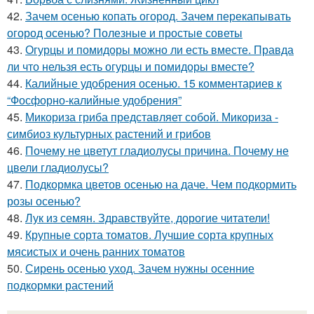
42.
Зачем осенью копать огород. Зачем перекапывать
огород осенью? Полезные и простые советы
43.
Огурцы и помидоры можно ли есть вместе. Правда
ли что нельзя есть огурцы и помидоры вместе?
44.
Калийные удобрения осенью. 15 комментариев к
“Фосфорно-калийные удобрения”
45.
Микориза гриба представляет собой. Микориза -
симбиоз культурных растений и грибов
46.
Почему не цветут гладиолусы причина. Почему не
цвели гладиолусы?
47.
Подкормка цветов осенью на даче. Чем подкормить
розы осенью?
48.
Лук из семян. Здравствуйте, дорогие читатели!
49.
Крупные сорта томатов. Лучшие сорта крупных
мясистых и очень ранних томатов
50.
Сирень осенью уход. Зачем нужны осенние
подкормки растений