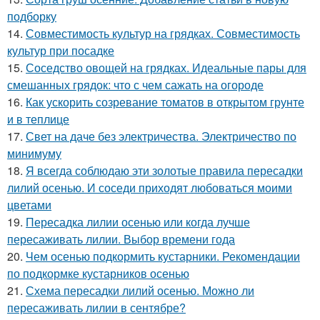
подборку
14.
Совместимость культур на грядках. Совместимость
культур при посадке
15.
Соседство овощей на грядках. Идеальные пары для
смешанных грядок: что с чем сажать на огороде
16.
Как ускорить созревание томатов в открытом грунте
и в теплице
17.
Свет на даче без электричества. Электричество по
минимуму
18.
Я всегда соблюдаю эти золотые правила пересадки
лилий осенью. И соседи приходят любоваться моими
цветами
19.
Пересадка лилии осенью или когда лучше
пересаживать лилии. Выбор времени года
20.
Чем осенью подкормить кустарники. Рекомендации
по подкормке кустарников осенью
21.
Схема пересадки лилий осенью. Можно ли
пересаживать лилии в сентябре?